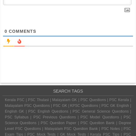
0
COMMENTS
SEARCH TAGS
Kerala PSC | PSC Thulasi | Malayalam GK | PSC Questions | PSC Kerala |
Malayalam PSC Questions | PSC GK | KPSC Questions | PSC GK English |
English GK | PSC English Questions | PSC General Science Questions |
PSC Syllabus | PSC Previous Questions | PSC Model Questions | PSC
Science Questions | PSC Question Paper | PSC Question Bank | Degree
Level PSC Questions | Malayalam PSC Question Bank | PSC Notes | PSC
Exam Tips | PSC Mock Tests | GK Mock Tests | Kerala PSC Tips | PSC