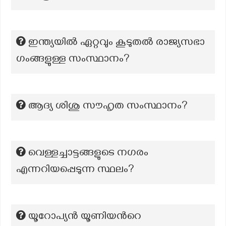
ഇന്ത്യയിൽ ഏറ്റവും കൂടുതൽ രാജ്യസഭാ
ഗംങ്ങളുള്ള സംസ്ഥാനം?
ആദ്യ ശിശു സൗഹൃത സംസ്ഥാനം?
വെള്ളച്ചാട്ടങ്ങളുടെ നഗരം
എന്നറിയപ്പെടുന്ന സ്ഥലം?
യൂറോപ്യൻ യൂണിയൻറെ