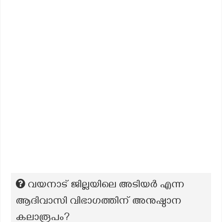
വയനാട് ജില്ലയിലെ അടിയർ എന്ന
ആദിവാസി വിഭാഗത്തിന് അനുഷ്ഠാന
കലാരൂപം?