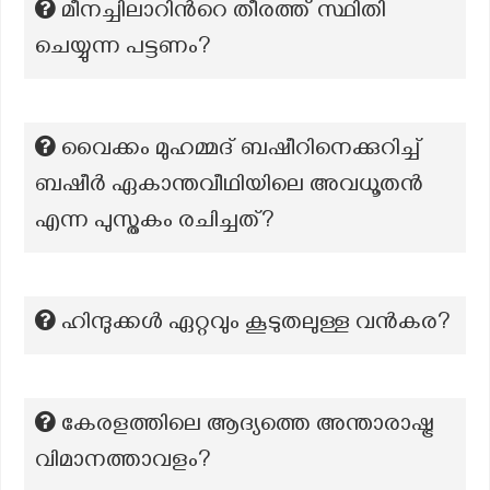
മീനച്ചിലാറിന്‍റെ തീരത്ത് സ്ഥിതി
ചെയ്യുന്ന പട്ടണം?
വൈക്കം മുഹമ്മദ് ബഷീറിനെക്കുറിച്ച്
ബഷീര്‍ ഏകാന്തവീഥിയിലെ അവധൂതന്‍
എന്ന പുസ്തകം രചിച്ചത്?
ഹിന്ദുക്കൾ ഏറ്റവും കൂടുതലുള്ള വൻകര?
കേരളത്തിലെ ആദ്യത്തെ അന്താരാഷ്ട്ര
വിമാനത്താവളം?