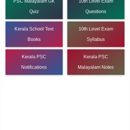
PSC Malayalam GK
10th Level Exam
Quiz
Questions
Kerala School Text
10th Level Exam
Books
Syllabus
Kerala PSC
Kerala PSC
Notifications
Malayalam Notes