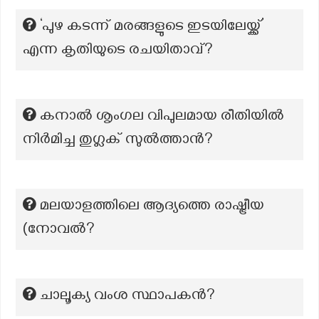
‘പുഴ കടന്ന് മരങ്ങളുടെ ഇടയിലേയ്ക്ക്’
എന്ന കൃതിയുടെ രചയിതാവ്?
കനാൽ ശൃംഗല വിപുലമായ രീതിയിൽ
നിർമിച്ച തുഗ്ലക് സുൽത്താൻ?
മലയാളത്തിലെ ആദ്യത്തെ രാഷ്ട്രീയ
(നോവല്‍?
ചാലൂക്യ വംശ സ്ഥാപകന്‍?