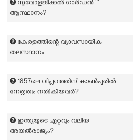
സുവോളജിക്കൽ ഗാർഡൻ ~
ആസ്ഥാനം?
കേരളത്തിന്റെ വ്യാവസായിക
തലസ്ഥാനം:
1857ലെ വിപ്ലവത്തിന് കാൺപൂരിൽ
നേതൃത്വം നൽകിയവർ?
ഇന്ത്യയുടെ ഏറ്റവും വലിയ
അയല്‍രാജ്യം?