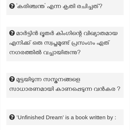
‘കരിഞ്ചന്ത’ എന്ന കൃതി രചിച്ചത്?
മാർട്ടിൻ ലൂതർ കിംഗിന്റെ വിഖ്യാതമായ
എനിക്ക് ഒരു സ്വപ്നമുണ്ട് പ്രസംഗം ഏത്
നഗരത്തിൽ വച്ചായിരുന്നു?
മുട്ടയിടുന്ന സസ്തനങ്ങളെ
സാധാരണമായി കാണപ്പെടുന്ന വൻകര ?
'Unfinished Dream' is a book written by :