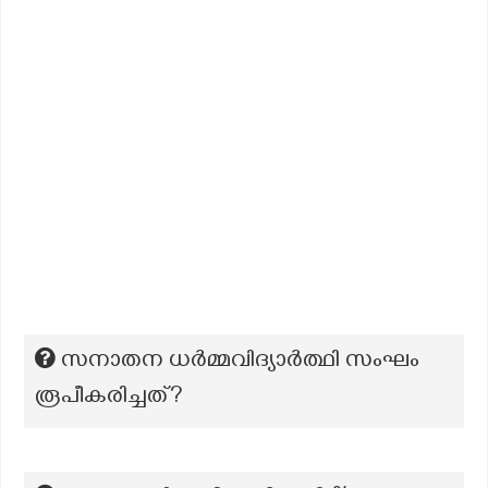
സനാതന ധർമ്മവിദ്യാർത്ഥി സംഘം
രൂപീകരിച്ചത്?