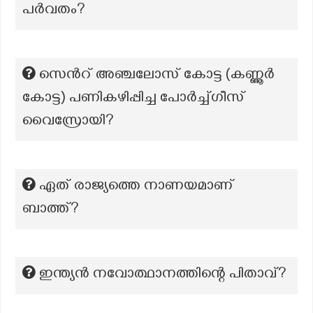
പർവതം?
സെന്‍റ് അഞ്ചലോസ് കോട്ട (കണ്ണൂർ
കോട്ട) പണികഴിപ്പിച്ച പോർച്ച്ഗീസ്
വൈസ്രോയി?
ഏത് രാജ്യത്തെ നാണയമാണ്
ബാത്ത്?
ഇന്ത്യൻ നവോത്ഥാനത്തിന്റെ പിതാവ്?