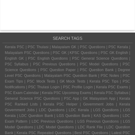
SEARCH TAGS
Kerala PSC | PSC Thulasi | Malayalam GK | PSC Questions | PSC Kerala |
Malayalam PSC Questions | PSC GK | KPSC Questions | PSC GK English |
English GK | PSC English Questions | PSC General Science Questions |
PSC Syllabus | PSC Previous Questions | PSC Model Questions | PSC
Science Questions | PSC Question Paper | PSC Question Bank | Degree
Level PSC Questions | Malayalam PSC Question Bank | PSC Notes | PSC
Exam Tips | PSC Mock Tests | GK Mock Tests | Kerala PSC Tips | PSC
Notifications | PSC Thulasi Login | PSC Profile Login | Kerala PSC Exams |
PSC Exam Calendar | Kerala PSC Upcoming Exams | Kerala PSC Syllabus |
General Science PSC Questions | PSC App | GK Malayalam App | Kerala
PSC Ranked Lists | Kerala PSC Helper | Government Jobs | Kerala
Government Jobs | LDC Questions | LDC Kerala | LGS Questions | LGS
Kerala | LDC Question Bank | LGS Question Bank | KAS Questions | LDC
Exam Pattern | LDC Previous Questions | LGS Previous Questions | LGS
Model Questions | LDC Model Questions | LDC Rank File | LDC Question
Bank | Kerala PSC Repeated Questions | Best PSC Questions | Latest PSC