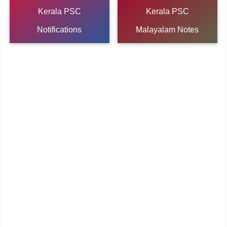
Kerala PSC
Kerala PSC
Notifications
Malayalam Notes