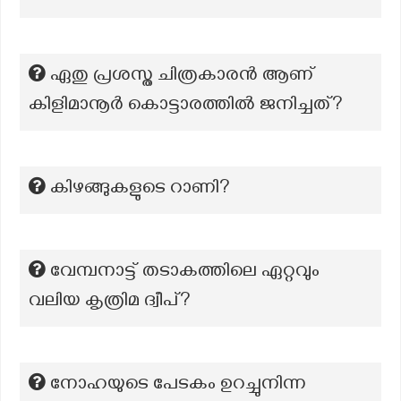
ഏതു പ്രശസ്ത ചിത്രകാരൻ ആണ്
കിളിമാനൂർ കൊട്ടാരത്തിൽ ജനിച്ചത്?
കിഴങ്ങുകളുടെ റാണി?
വേമ്പനാട്ട് തടാകത്തിലെ ഏറ്റവും
വലിയ കൃത്രിമ ദ്വീപ്?
നോഹയുടെ പേടകം ഉറച്ചുനിന്ന