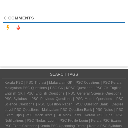
0
COMMENTS
SEARCH TAGS
Kerala PSC | PSC Thulasi | Malayalam GK | PSC Questions | PSC Kerala |
Malayalam PSC Questions | PSC GK | KPSC Questions | PSC GK English |
English GK | PSC English Questions | PSC General Science Questions |
PSC Syllabus | PSC Previous Questions | PSC Model Questions | PSC
Science Questions | PSC Question Paper | PSC Question Bank | Degree
Level PSC Questions | Malayalam PSC Question Bank | PSC Notes | PSC
Exam Tips | PSC Mock Tests | GK Mock Tests | Kerala PSC Tips | PSC
Notifications | PSC Thulasi Login | PSC Profile Login | Kerala PSC Exams |
PSC Exam Calendar | Kerala PSC Upcoming Exams | Kerala PSC Syllabus |