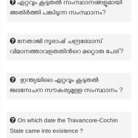
ഏറ്റവും കൂടുതൽ സംസ്ഥാനങ്ങളുമായി
അതിർത്തി പങ്കിടുന്ന സംസ്ഥാനം?
നേതാജി സുഭാഷ് ചന്ദ്രബോസ്
വിമാനത്താവളതതിന്‍റെ മറ്റൊരു പേര്?
ഇന്ത്യയിലെ ഏറ്റവും കൂടുതൽ
ജലസേചന സൗകര്യമുള്ള സംസ്ഥാനം ?
On which date the Travancore-Cochin
State came into existence ?