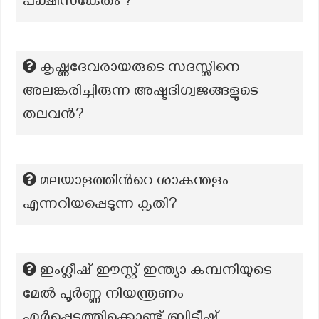
പക്ഷിസങ്കേതം ?
കൃഷ്ണദേവരായരുടെ സദസ്സിനെ
അലങ്കരിച്ചിരുന്ന അഷ്ടദിഗ്വജങ്ങളുടെ
തലവൻ?
മലയാളത്തിന്‍റെ ശാകുന്തളം
എന്നറിയപ്പെടുന്ന കൃതി?
ഇംഗ്ലീഷ് ഈസ്റ്റ് ഇന്ത്യാ കമ്പനിയുടെ
മേൽ പൂർണ്ണ നിയന്ത്രണം