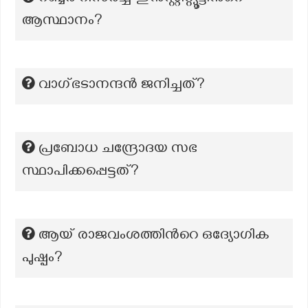
ആസ്ഥാനം?
വാഗ്ഭടാനന്ദന്‍ ജനിച്ചത്?
പ്രബോധ ചന്ദ്രോദയ സഭ
സ്ഥാപിക്കപ്പെട്ടത്?
ആയ് രാജവംശത്തിന്‍റെ ഒദ്യോഗിക
പുഷ്പം?