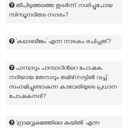
തീപിടുത്തത്തെ തുടർന്ന് നശിച്ചുപോയ
സിന്ധൂനദിതട നഗരം?
‘കഥാബീജം’ എന്ന നാടകം രചിച്ചത്?
പാമ്പാറും പാമ്പാറിന്‍റെ പോഷക
നദിയായ തേനാറും തമിഴ്നാട്ടില്‍ വച്ച്
സംഗമിച്ചുണ്ടാകുന്ന കാവേരിയുടെ പ്രധാന
പോഷകനദി?
‘ഗ്രാമവൃക്ഷത്തിലെ കുയിൽ’ എന്ന