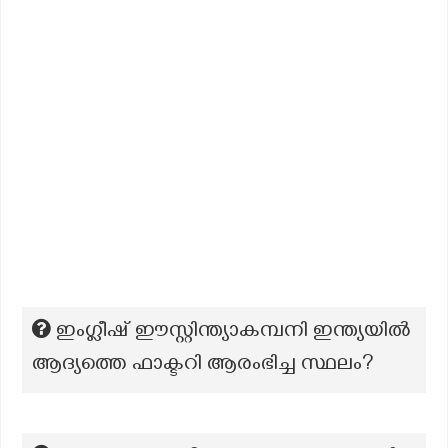
ഇംഗ്ലീഷ് ഈസ്റ്റിന്ത്യാകമ്പനി ഇന്ത്യയിൽ
ആദ്യത്തെ ഫാക്ടറി ആരംഭിച്ച സ്ഥലം?