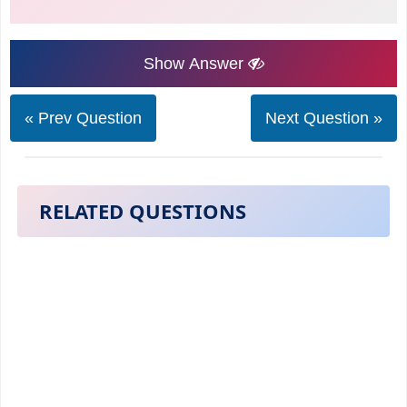
Show Answer
« Prev Question
Next Question »
RELATED QUESTIONS