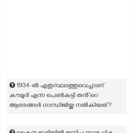
1934-ൽ ഏതുസ്ഥലത്തുവെച്ചാണ്
കൗമുദി എന്ന പെൺകുട്ടി തൻ്റെ
ആഭരങ്ങൾ ഗാന്ധിജിയ്ക്കു നൽകിയത്?