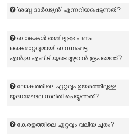
‘ശബ്ദ ദാര്‍ഢ്യൻ’ എന്നറിയപ്പെടുന്നത്?
ബാങ്കുകൾ തമ്മിലുള്ള പണം
കൈമാറ്റവുമായി ബന്ധപ്പെട്ട
എൻ.ഇ.എഫ്.ടി.യുടെ മുഴുവൻ രൂപമെന്ത്?
ലോകത്തിലെ ഏറ്റവും ഉയരത്തിലുള്ള
യുദ്ധമേഘല സ്ഥിതി ചെയ്യുന്നത്?
കേരളത്തിലെ ഏറ്റവും വലിയ ചുരം?