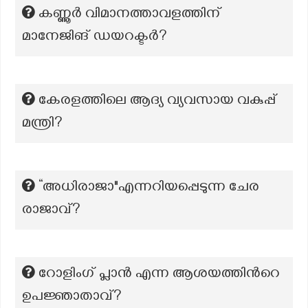
കണ്ണൂർ വിമാനത്താവളത്തിന്
മാനേജിങ് ഡയറക്ടർ?
കേരളത്തിലെ ആദ്യ വ്യവസായ വകുപ്പ്
മന്ത്രി?
“അധിരാജാ"എന്നറിയപ്പെടുന്ന ചേര
രാജാവ്?
റോളിംഗ് പ്ലാൻ എന്ന ആശയത്തിന്‍റെ
ഉപജ്ഞാതാവ്?