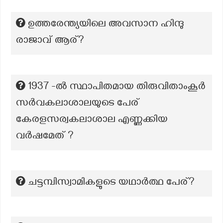
ഉത്തരേന്ത്യയിലെ അവസാന ഹിന്ദു
രാജാവ് ആര്?
1937 -ൽ സ്ഥാപിതമായ തിരുവിതാംകൂർ
സർവകലാശാലയുടെ പേര്
കേരളസര്വകലാശാല എണ്ണക്കിയ
വർഷമേത് ?
ചട്ടമ്പിസ്വാമികളുടെ യഥാര്‍ത്ഥ പേര്?