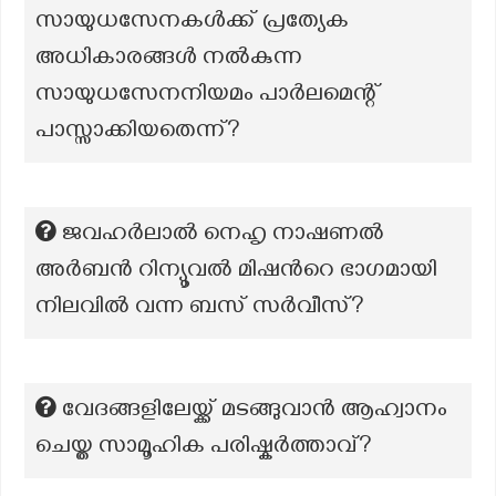
സായുധസേനകൾക്ക് പ്രത്യേക
അധികാരങ്ങൾ നൽകുന്ന
സായുധസേനനിയമം പാർലമെന്റ്
പാസ്സാക്കിയതെന്ന്?
ജവഹർലാൽ നെഹൃ നാഷണൽ
അർബൻ റിന്യൂവൽ മിഷന്‍റെ ഭാഗമായി
നിലവിൽ വന്ന ബസ് സർവീസ്?
വേദങ്ങളിലേയ്ക്ക് മടങ്ങുവാൻ ആഹ്വാനം
ചെയ്ത സാമൂഹിക പരിഷ്കർത്താവ്?