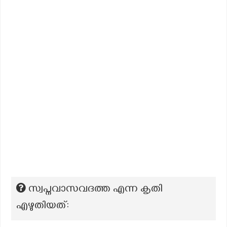
സ്വപ്നവാസവദത്ത എന്ന കൃതി
എഴുതിയത്: