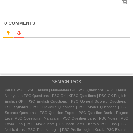
0
COMMENTS
SEARCH TAGS
Kerala PSC | PSC Thulasi | Malayalam GK | PSC Questions | PSC Kerala |
Malayalam PSC Questions | PSC GK | KPSC Questions | PSC GK English |
English GK | PSC English Questions | PSC General Science Questions |
PSC Syllabus | PSC Previous Questions | PSC Model Questions | PSC
Science Questions | PSC Question Paper | PSC Question Bank | Degree
Level PSC Questions | Malayalam PSC Question Bank | PSC Notes | PSC
Exam Tips | PSC Mock Tests | GK Mock Tests | Kerala PSC Tips | PSC
Notifications | PSC Thulasi Login | PSC Profile Login | Kerala PSC Exams |