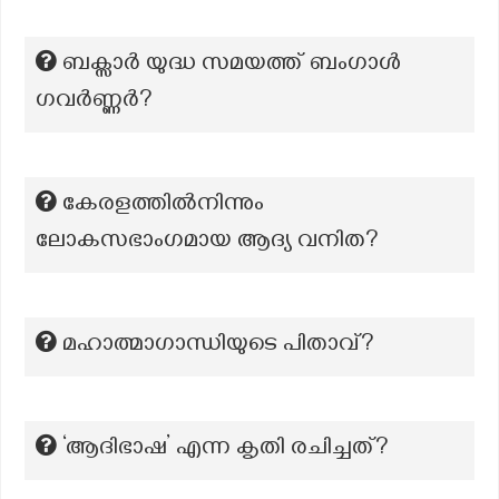
ബക്സാർ യുദ്ധ സമയത്ത് ബംഗാൾ
ഗവർണ്ണർ?
കേരളത്തിൽനിന്നും
ലോകസഭാംഗമായ ആദ്യ വനിത?
മഹാത്മാഗാന്ധിയുടെ പിതാവ്?
‘ആദിഭാഷ’ എന്ന കൃതി രചിച്ചത്?