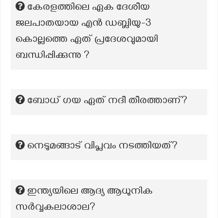
കേരളത്തിലെ ഏക ദേശീയ
ജലപാതയായ എൻ ഡബ്ലിയു-3
കൊല്ലത്തെ ഏത് പ്രദേശവുമായി
ബന്ധിപ്പിക്കുന്നു ?
ബോധ് ഗയ ഏത് നദീ തീരത്താണ്?
നെടുമങ്ങാട് വിപ്ലവം നടത്തിയത്?
ഇന്ത്യയിലെ ആദ്യ ആധുനിക
സർവ്വകലാശാല?