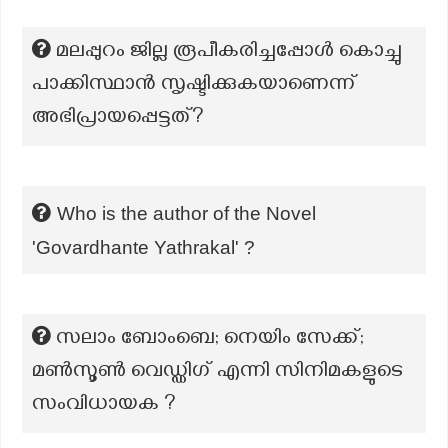
മലപ്പുറം ജില്ല രൂപീകരിച്ചപ്പോൾ കൊച്ചു
പാക്കിസ്ഥാൻ സൃഷ്ടിക്കുകയാണെന്ന്
അഭിപ്രായപ്പെട്ടത്?
Who is the author of the Novel
'Govardhante Yathrakal' ?
സലാം ബോംബെ; നെയിം സേക്ക്;
മൺസൂൺ വെഡ്ഡിഗ് എന്നി സിനിമകളുടെ
സംവിധായക ?