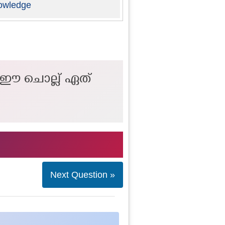
owledge
ായ ഈ ചൊല്ല് ഏത്
Next Question »