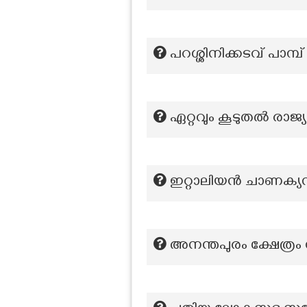
പറശ്ശിനിക്കടവ് പാമ്പ്
ഏറ്റവും കൂടുതൽ രാജ്
ഇറ്റാലിയൻ ചാണക്യൻ 
അനന്തപുരം ക്ഷേത്രം സ