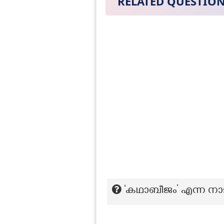
RELATED QUESTIO
‘കഥാബീജം’ എന്ന നാട