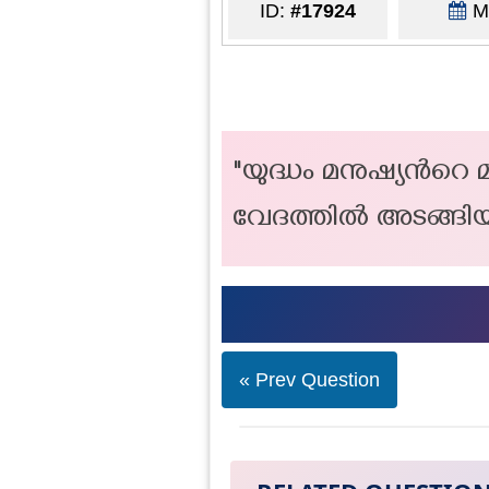
ID:
#17924
Ma
"യുദ്ധം മനുഷ്യന്‍റെ
വേദത്തിൽ അsങ്ങിയിര
« Prev Question