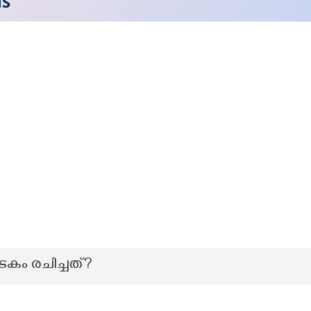
NS
കം രചിച്ചത്?