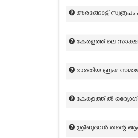
അരങ്ങോട്ട് സ്വരൂപം എ
കേരളത്തിലെ സാക്
ഭാരതീയ ബ്രഹ്മ സമാജത
കേരളത്തിൽ ഒദ്യോഗ
ശ്രീബുദ്ധൻ തന്റെ ആ