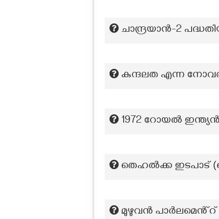
ചാന്ദ്രയാൻ-2 പദ്ധത
കുന്ദലത എന്ന നോവല്
1972 റോയൽ ഇന്ത്യൻ 
തെഹൽക്ക ഇടപാട് (വെ
മുഴുവൻ പാർലമെൻ്റ് 