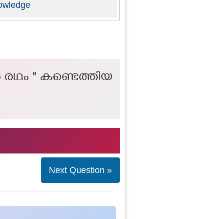
owledge
ത രഥം " കണ്ടെത്തിയ
Next Question »