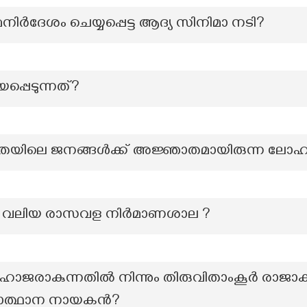
മനിർദേശം ചെയ്യപ്പെട്ട ആദ്യ സിനിമാ നടി?
പ്പെടുന്നത്?
ിലെ ജനങ്ങൾക്ക് അജ്ഞാതമായിരുന്ന ലോഹ
ും വലിയ രാസവള നിർമാണശാല ?
 ഹാജരാകുന്നതിൽ നിന്നും തിരുവിതാംകൂർ രാജാ
നവോത്ഥാന നായകൻ?