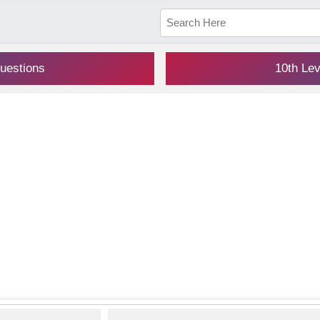
uestions
10th Le