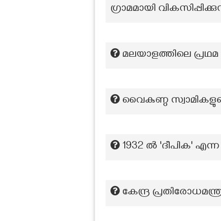
ഗ്രാമമായി വികസിപ്പിക്കു
മലയാളത്തിലെ പ്രഥമ 
വൈകുണ്ഠ സ്വാമികളു
1932 ൽ 'ദീപിക' എന്
കേന്ദ്ര പ്രതിരോധമന്ത്