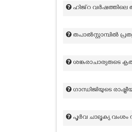
ഹിജ്‌റ വർഷത്തില
തപാൽസ്റ്റാമ്പിൽ പ്രത
ശങ്കരാചാര്യരുടെ ക
ഗാന്ധിജിയുടെ രാഷ്ട്
പൂർവ ചാലൂക്യ വംശം സ