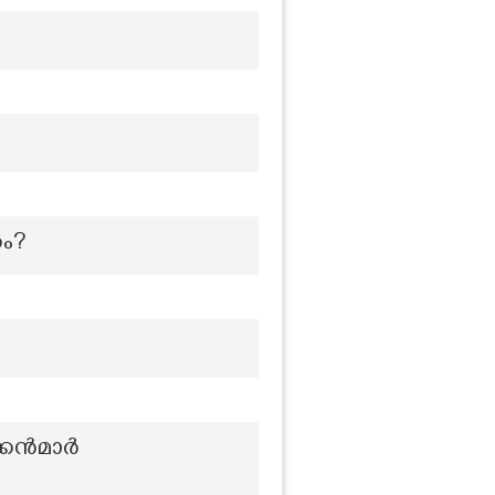
ം?
ക്കൻമാർ