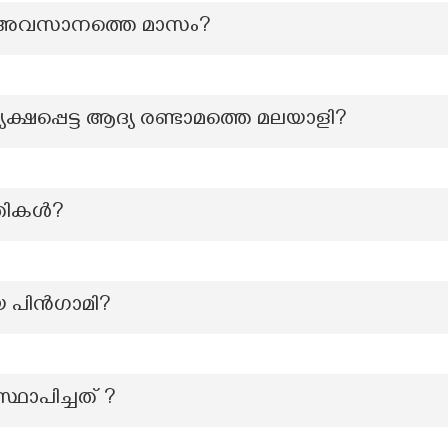
െ അവസാനത്തെ മാസം?
്യക്ഷപ്പെട്ട ആദ്യ രണ്ടാമത്തെ മലയാളി?
ൃതികൾ?
രീയ പിൻഗാമി?
്ഥാപിച്ചത് ?