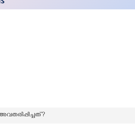
NS
യം അവതരിപ്പിച്ചത്?