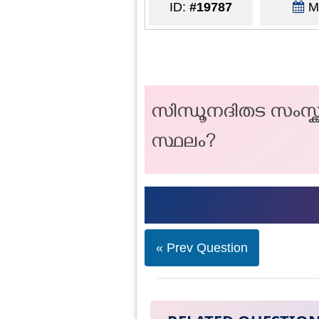
ID:
#19787
Ma
സിന്ധൂനദിതട സംസ്ക്
സ്ഥലം?
« Prev Question