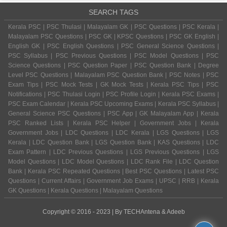
SEARCH TAGS
Kerala PSC | PSC Thulasi | Malayalam GK | PSC Questions | PSC Kerala |
Malayalam PSC Questions | PSC GK | KPSC Questions | PSC GK English |
English GK | PSC English Questions | PSC General Science Questions |
PSC Syllabus | PSC Previous Questions | PSC Model Questions | PSC
Science Questions | PSC Question Paper | PSC Question Bank | Degree
Level PSC Questions | Malayalam PSC Question Bank | PSC Notes | PSC
Exam Tips | PSC Mock Tests | GK Mock Tests | Kerala PSC Tips | PSC
Notifications | PSC Thulasi Login | PSC Profile Login | Kerala PSC Exams |
PSC Exam Calendar | Kerala PSC Upcoming Exams | Kerala PSC Syllabus |
General Science PSC Questions | PSC App | GK Malayalam App | Kerala
PSC Ranked Lists | Kerala PSC Helper | Government Jobs | Kerala
Government Jobs | LDC Questions | LDC Kerala | LGS Questions | LGS
Kerala | LDC Question Bank | LGS Question Bank | KAS Questions | LDC
Exam Pattern | LDC Previous Questions | LGS Previous Questions | LGS
Model Questions | LDC Model Questions | LDC Rank File | LDC Question
Bank | Kerala PSC Repeated Questions | Best PSC Questions | Latest PSC
Questions | Current Affairs | Government Job Exams | UPSC | RRB | Kerala
GK Questions | Kerala Questions | Malayalam Questions
Copyright © 2016 - 2023 | By
TECHAntena
&
Adeeb