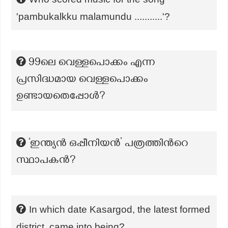
'pambukalkku malamundu ...........'?
99ലെ വെള്ളപൊക്കം എന്ന
പ്രസിദ്ധമായ വെള്ളപൊക്കം
ഉണ്ടായതെപ്പോൾ?
‘ഇന്ത്യൻ ഒപ്പീനിയൻ’ പത്രത്തിന്‍റെ
സ്ഥാപകന്‍?
In which date Kasargod, the latest formed
district, came into being?