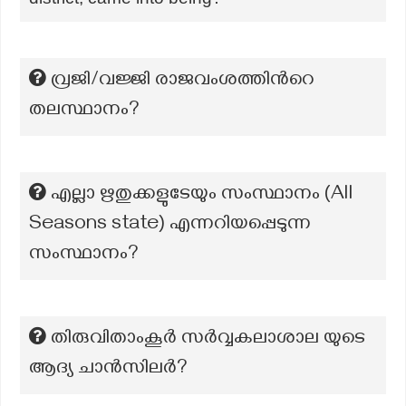
വ്രജി/വജ്ജി രാജവംശത്തിന്‍റെ
തലസ്ഥാനം?
എല്ലാ ഋതുക്കളുടേയും സംസ്ഥാനം (All
Seasons state) എന്നറിയപ്പെടുന്ന
സംസ്ഥാനം?
തിരുവിതാംകൂർ സർവ്വകലാശാല യുടെ
ആദ്യ ചാൻസിലർ?