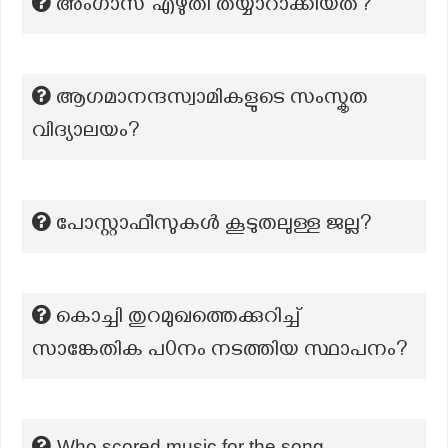
അംഗാസ് എഴുതി തയ്യാറാക്കിയത്?
ആഗമാനന്ദസ്വാമികളുടെ സംസ്കൃത
വിദ്യാലയം?
പോസ്റ്റാഫീസുകൾ കൂടുതലുള്ള ജല്ല?
കൊച്ചി തുറമുഖത്തെക്കുറിച്ച്
സാങ്കേതിക പ0നം നടത്തിയ സ്ഥാപനം?
Who scored music for the song