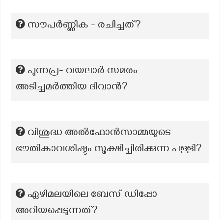
സൗപര്‍ണ്ണിക - രചിച്ചത്?
പുന്നപ്ര- വയലാർ സമരം
അടിച്ചമർത്തിയ ദിവാൻ?
വിശുദ്ധ അൽഫോൻസാമ്മയുടെ
ഭൗതികാവശിഷ്ടം സൂക്ഷിച്ചിരിക്കുന്ന പള്ളി?
ഏഴിമലയിലെ ബേസ് ഡിപ്പോ
അറിയപ്പെടുന്നത്?