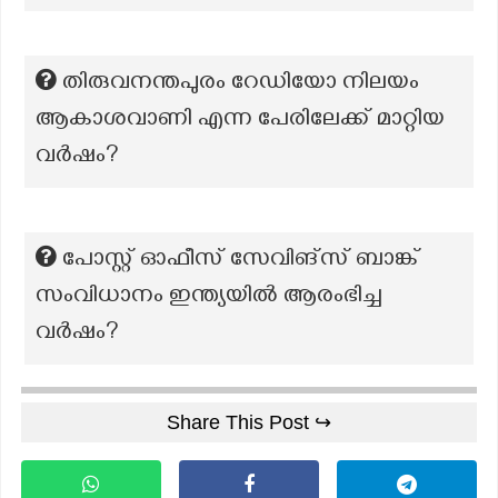
തിരുവനന്തപുരം റേഡിയോ നിലയം
ആകാശവാണി എന്ന പേരിലേക്ക് മാറ്റിയ
വര്‍ഷം?
പോസ്റ്റ് ഓഫീസ് സേവിങ്സ് ബാങ്ക്
സംവിധാനം ഇന്ത്യയിൽ ആരംഭിച്ച
വർഷം?
Share This Post ↪