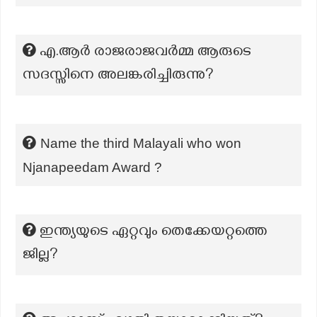
എ.ആർ രാജരാജവർമ്മ ആരുടെ
സദസ്സിനെ അലങ്കരിച്ചിരുന്നു?
Name the third Malayali who won
Njanapeedam Award ?
ഇന്ത്യയുടെ ഏറ്റവും തെക്കേയറ്റത്തെ
ജില്ല?