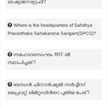
ഓഷ്യാനോഗ്രഫി?
Where is the headquarters of Sahithya
Pravarthaka Sahakarana Sangam(SPCS)?
സഹോദരസംഘം 1917-ല്‍
സ്ഥാപിച്ചത്?
ബന്ധൻ ഫിനാൻഷ്യൽ സർവ്വീസ്
പ്രൈവറ്റ് ലിമിറ്റഡിന്‍റെ പുതിയ പേര്?