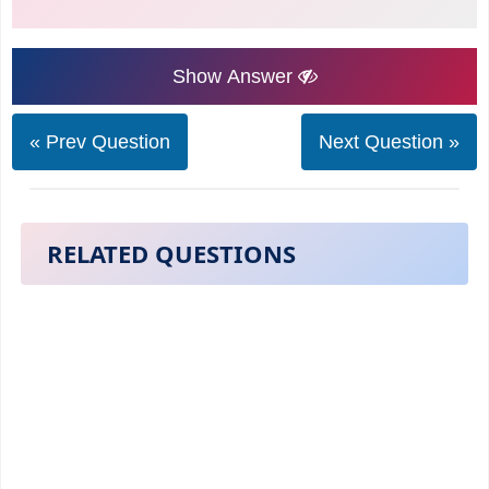
Show Answer
« Prev Question
Next Question »
RELATED QUESTIONS