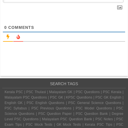
0
COMMENTS
SEARCH TAGS
Kerala PSC | PSC Thulasi | Malayalam GK | PSC Questions | PSC Kerala |
Malayalam PSC Questions | PSC GK | KPSC Questions | PSC GK English |
English GK | PSC English Questions | PSC General Science Questions |
PSC Syllabus | PSC Previous Questions | PSC Model Questions | PSC
Science Questions | PSC Question Paper | PSC Question Bank | Degree
Level PSC Questions | Malayalam PSC Question Bank | PSC Notes | PSC
Exam Tips | PSC Mock Tests | GK Mock Tests | Kerala PSC Tips | PSC