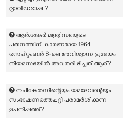
ദ്രാവിഡഭാഷ ?
ആർ.ശങ്കർ മന്ത്രിസഭയുടെ
പതനത്തിന് കാരണമായ 1964
സെപ്റ്റംബർ 8-ലെ അവിശ്വാസ പ്രമേയം
നിയമസഭയിൽ അവതരിപ്പിച്ചത് ആര്?
നചികേതസിന്റെയും യമദേവന്റെയും
സംഭാഷണത്തെപ്പറ്റി പരാമർശിക്കുന്ന
ഉപനിഷത്ത്?