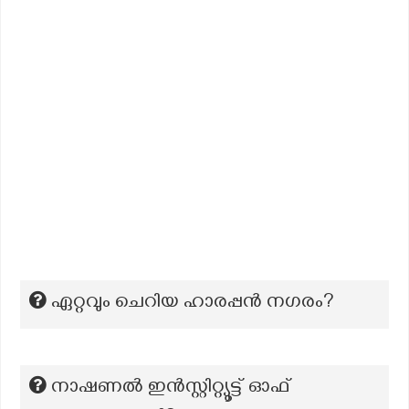
ഏറ്റവും ചെറിയ ഹാരപ്പൻ നഗരം?
നാഷണൽ ഇൻസ്റ്റിറ്റ്യൂട്ട് ഓഫ്