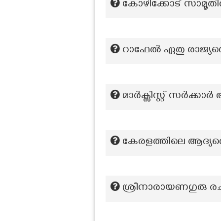
കോഴിക്കോട് സാമൂതിരി
റാഫേൽ ഏതു രാജ്യത്
മാർക്സിസ്റ്റ് സർക്
കേരളത്തിലെ ആദ്യത
ശ്രീനാരായണഗുരു രച