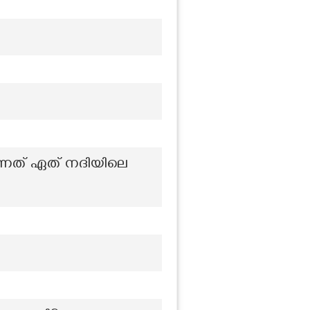
്നത് ഏത് നദിയിലെ