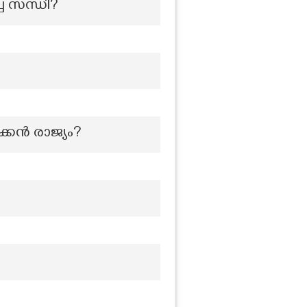
്ച സന്ധി?
ക്കൻ രാജ്യം?