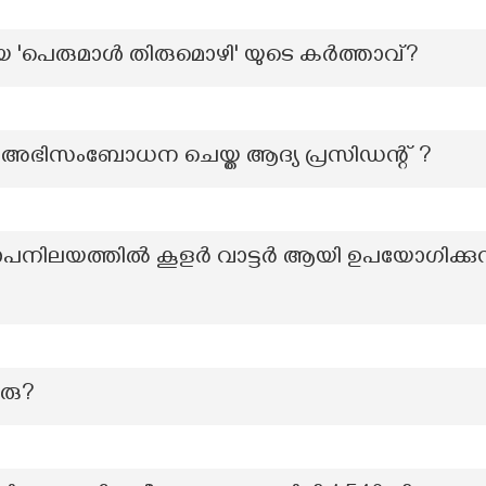
ായ 'പെരുമാൾ തിരുമൊഴി' യുടെ കർത്താവ്?
ഭിസംബോധന ചെയ്ത ആദ്യ പ്രസിഡന്റ് ?
പനിലയത്തിൽ കൂളർ വാട്ടർ ആയി ഉപയോഗിക്കുന
ുരു?