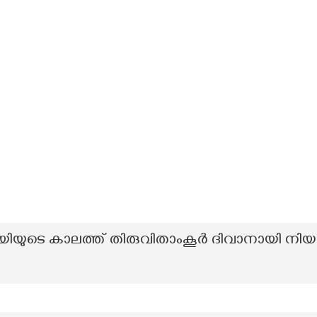
ഭായിയുടെ കാലത്ത് തിരുവിതാംകൂർ ദിവാനായി ന