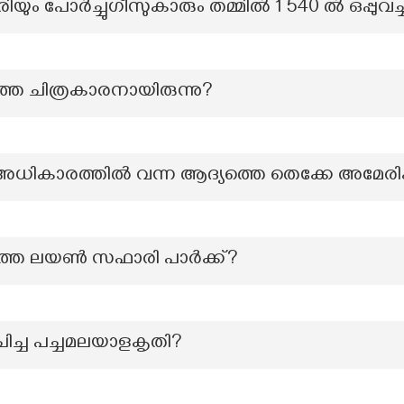
യും പോര്‍ച്ചുഗീസുകാരും തമ്മിൽ 1 540 ൽ ഒപ്പുവച
തെ ചിത്രകാരനായിരുന്നു?
കാർ അധികാരത്തിൽ വന്ന ആദ്യത്തെ തെക്കേ അമേരി
്തെ ലയൺ സഫാരി പാർക്ക്?
ിച്ച പച്ചമലയാളകൃതി?