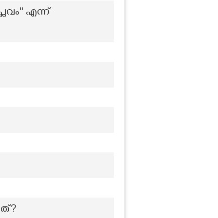
വം'' എന്ന്
നത്?