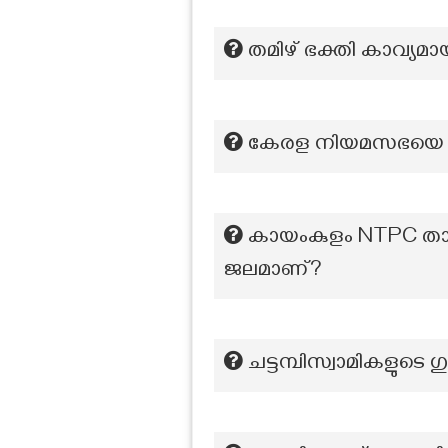
തമിഴ് ഭക്തി കാവ്യമ
കേരള നിയമസഭയെ അ
കായംകുളം NTPC താ
ജലമാണ്?
ചട്ടമ്പിസ്വാമികളുടെ ഗ