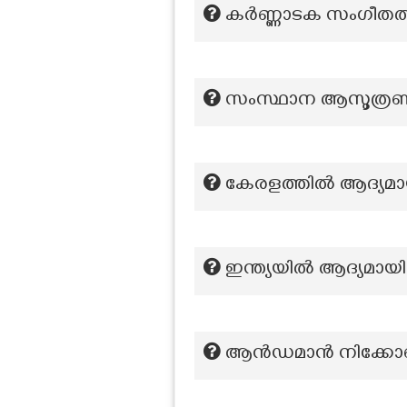
കർണ്ണാടക സംഗീതത്ത
സംസ്ഥാന ആസൂത്ര
കേരളത്തിൽ ആദ്യമാ
ഇന്ത്യയില്‍ ആദ്യമായ
ആൻഡമാൻ നിക്കോബാർ