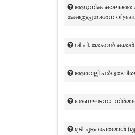
ആധുനിക കാലത്തെ ഏറ
ക്ഷേത്രപ്രവേശന വിളംബ
വി.പി. മോഹൻ കുമാർ കമ
ആരവല്ലി പര്‍വ്വതനി
ഭരണഘടനാ നിർമാണ
മുടി ചൂടും പെരുമാൾ (മ