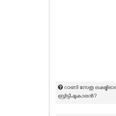
റാണി സേതു ലക്ഷ്മി
ബ്രിട്ടീഷുകാരൻ?