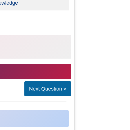
owledge
Next Question »