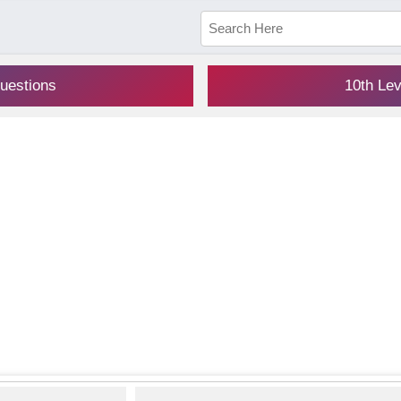
uestions
10th Le