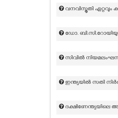
വനവിസ്തൃതി ഏറ്റവും 
ഡോ. ബി.സി.റോയിയുട
സിവിൽ നിയമലംഘന പ്
ഇന്ത്യയിൽ സതി നിർ
ദക്ഷിണേന്ത്യയിലെ 