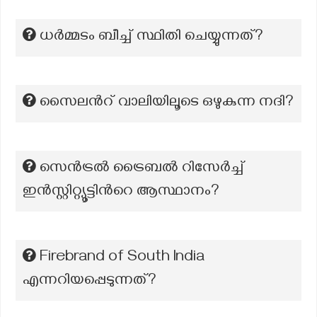
ധര്‍മ്മടം ബീച്ച് സ്ഥിതി ചെയ്യുന്നത്?
സൈലന്‍റ് വാലിയിലൂടെ ഒഴുകുന്ന നദി?
സെൻട്രൽ ട്രൈബൽ റിസേർച്ച്
ഇൻസ്റ്റിറ്റ്യൂട്ടിന്‍റെ ആസ്ഥാനം?
Firebrand of South India
എന്നറിയപ്പെടുന്നത്?