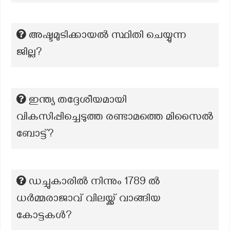
അഷ്ടമുടിക്കായല്‍ സ്ഥിതി ചെയ്യുന്ന
ജില്ല?
ഇന്ത്യ തദ്ദേശീയമായി
വികസിപ്പിച്ചെടുത്ത രണ്ടാമത്തെ മിസൈൽ
ബോട്ട്?
ഡച്ചുകാരിൽ നിന്നും 1789 ൽ
ധർമ്മരാജാവ് വിലയ്ക്ക് വാങ്ങിയ
കോട്ടകൾ?