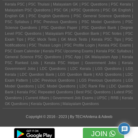
Kerala PSC | PSC Thulasi | Malayalam GK | PSC Questions | PSC Kerala |
Malayalam PSC Questions | PSC GK | KPSC Questions | PSC GK English |
English GK | PSC English Questions | PSC General Science Questions |
PSC Syllabus | PSC Previous Questions | PSC Model Questions | PSC
Science Questions | PSC Question Paper | PSC Question Bank | Degree
Level PSC Questions | Malayalam PSC Question Bank | PSC Notes | PSC
Exam Tips | PSC Mock Tests | GK Mock Tests | Kerala PSC Tips | PSC
Notifications | PSC Thulasi Login | PSC Profile Login | Kerala PSC Exams |
PSC Exam Calendar | Kerala PSC Upcoming Exams | Kerala PSC Syllabus |
General Science PSC Questions | PSC App | GK Malayalam App | Kerala
PSC Ranked Lists | Kerala PSC Helper | Government Jobs | Kerala
Government Jobs | LDC Questions | LDC Kerala | LGS Questions | LGS
Kerala | LDC Question Bank | LGS Question Bank | KAS Questions | LDC
Exam Pattern | LDC Previous Questions | LGS Previous Questions | LGS
Model Questions | LDC Model Questions | LDC Rank File | LDC Question
Bank | Kerala PSC Repeated Questions | Best PSC Questions | Latest PSC
Questions | Current Affairs | Government Job Exams | UPSC | RRB | Kerala
GK Questions | Kerala Questions | Malayalam Questions
Copyright © 2016 - 2023 | By
TECHAntena
&
Adeeb
JOIN