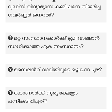
വുഡ്സ് വിദ്യാഭ്യാസ കമ്മീഷനെ നിയമിച്ച
ഗവർണ്ണർ ജനറൽ?
മറ്റു സംസ്ഥാനക്കാർക്ക് ഭൂമി വാങ്ങാൻ
സാധിക്കാത്ത ഏക സംസ്ഥാനം?
സൈലൻറ് വാലിയിലൂടെ ഒഴുകുന്ന പുഴ?
കൊണാർക്ക് സൂര്യ ക്ഷേത്രം
പണികഴിപ്പിച്ചത്?