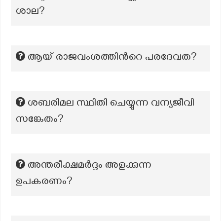
ശാല?
ആയ് രാജവംശത്തിന്‍റെ പരദേവത?
ശബരിമല സ്ഥിതി ചെയ്യുന്ന വന്യജീവി
സങ്കേതം?
അന്തരീക്ഷമർദ്ദം അളക്കുന്ന
ഉപകരണം?