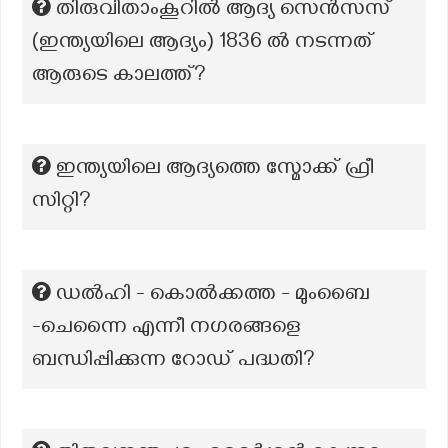
തിരുവിതാംകൂറിൽ ആദ്യ സെൻസസ്
(ഇന്ത്യയിലെ ആദ്യം) 1836 ൽ നടന്നത്
ആരുടെ കാലത്ത്?
ഇന്ത്യയിലെ ആദ്യത്തെ സ്മോക്ക് ഫ്രീ
സിറ്റി?
ഡൽഹി - കൊൽക്കത്ത - മുംബൈ
-ചെന്നൈ എന്നീ നഗരങ്ങളെ
ബന്ധിപ്പിക്കുന്ന റോഡ് പദ്ധതി?