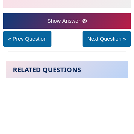
Show Answer
« Prev Question
Next Question »
RELATED QUESTIONS