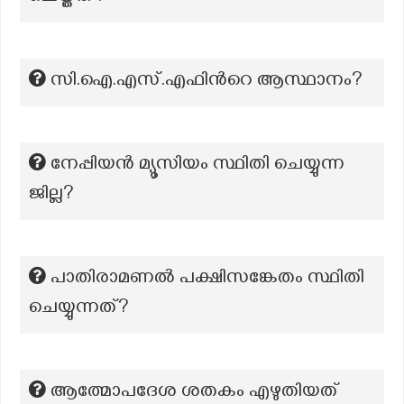
സി.ഐ.എസ്.എഫിന്‍റെ ആസ്ഥാനം?
നേപ്പിയൻ മ്യൂസിയം സ്ഥിതി ചെയ്യുന്ന
ജില്ല?
പാതിരാമണൽ പക്ഷിസങ്കേതം സ്ഥിതി
ചെയ്യുന്നത്?
ആത്മോപദേശ ശതകം എഴുതിയത്