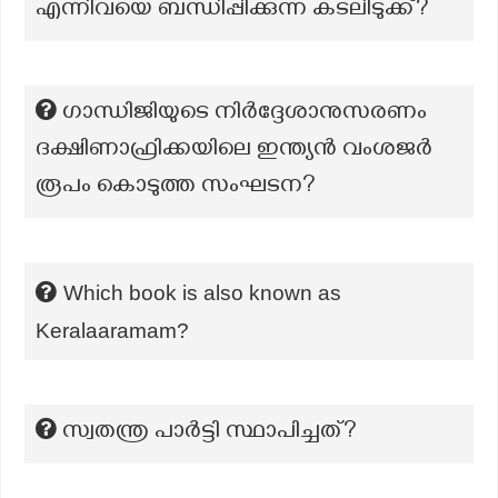
എന്നിവയെ ബന്ധിപ്പിക്കുന്ന കടലിടുക്ക്?
ഗാന്ധിജിയുടെ നിർദ്ദേശാനുസരണം
ദക്ഷിണാഫ്രിക്കയിലെ ഇന്ത്യൻ വംശജർ
രൂപം കൊടുത്ത സംഘടന?
Which book is also known as
Keralaaramam?
സ്വതന്ത്ര പാർട്ടി സ്ഥാപിച്ചത്?