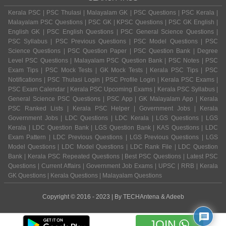
Kerala PSC | PSC Thulasi | Malayalam GK | PSC Questions | PSC Kerala |
Malayalam PSC Questions | PSC GK | KPSC Questions | PSC GK English |
English GK | PSC English Questions | PSC General Science Questions |
PSC Syllabus | PSC Previous Questions | PSC Model Questions | PSC
Science Questions | PSC Question Paper | PSC Question Bank | Degree
Level PSC Questions | Malayalam PSC Question Bank | PSC Notes | PSC
Exam Tips | PSC Mock Tests | GK Mock Tests | Kerala PSC Tips | PSC
Notifications | PSC Thulasi Login | PSC Profile Login | Kerala PSC Exams |
PSC Exam Calendar | Kerala PSC Upcoming Exams | Kerala PSC Syllabus |
General Science PSC Questions | PSC App | GK Malayalam App | Kerala
PSC Ranked Lists | Kerala PSC Helper | Government Jobs | Kerala
Government Jobs | LDC Questions | LDC Kerala | LGS Questions | LGS
Kerala | LDC Question Bank | LGS Question Bank | KAS Questions | LDC
Exam Pattern | LDC Previous Questions | LGS Previous Questions | LGS
Model Questions | LDC Model Questions | LDC Rank File | LDC Question
Bank | Kerala PSC Repeated Questions | Best PSC Questions | Latest PSC
Questions | Current Affairs | Government Job Exams | UPSC | RRB | Kerala
GK Questions | Kerala Questions | Malayalam Questions
Copyright © 2016 - 2023 | By
TECHAntena
&
Adeeb
JOIN