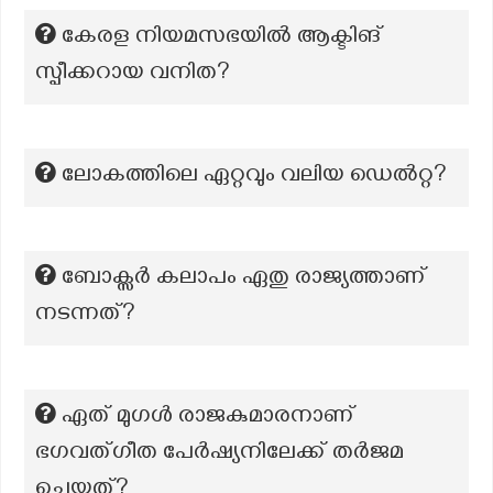
കേരള നിയമസഭയിൽ ആക്ടിങ്
സ്പീക്കറായ വനിത?
ലോകത്തിലെ ഏറ്റവും വലിയ ഡെൽറ്റ?
ബോക്സർ കലാപം ഏതു രാജ്യത്താണ്
നടന്നത്?
ഏത് മുഗൾ രാജകുമാരനാണ്
ഭഗവത്ഗീത പേർഷ്യനിലേക്ക് തർജമ
ചെയ്തത്?