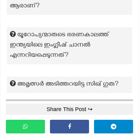
ആരാണ്?
യൂറോപ്യന്മാരുടെ ഭരണകാലത്ത്
ഇന്ത്യയിലെ ഇംഗ്ലീഷ് ചാനൽ
എന്നറിയപ്പെടുന്നത്?
അമൃത്സർ അടിത്തറയിട്ട സിഖ് ഗുരു?
Share This Post ↪