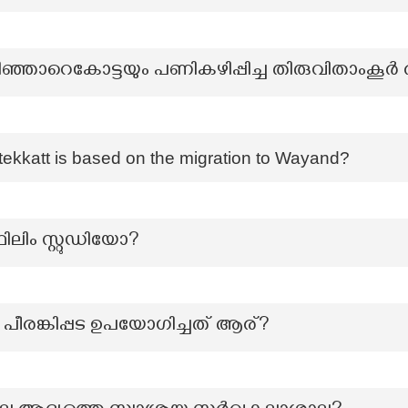
ടിഞ്ഞാറെകോട്ടയും പണികഴിപ്പിച്ച തിരുവിതാംകൂർ
ekkatt is based on the migration to Wayand?
ലിം സ്റ്റുഡിയോ?
‍ പീരങ്കിപ്പട ഉപയോഗിച്ചത് ആര്?