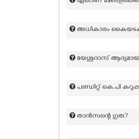
ഏതാണ് കേരളത്തിലെ
അധികാരം കൈയടക്കാൻ
യേശുദാസ് ആദ്യമായി 
പണ്ഡിറ്റ് കെ.പി ക
താൻസന്റെ ഗുരു?