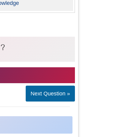
owledge
 ?
Next Question »