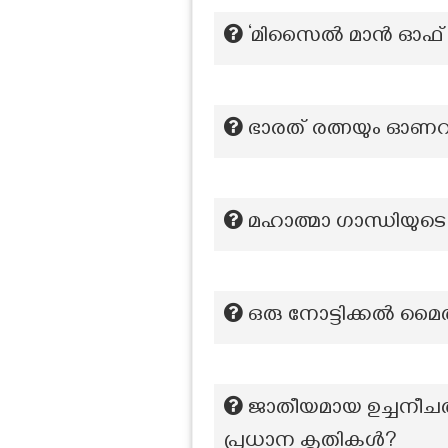
‘മിസൈൽ മാൻ ഓഫ് ഇന്
ഭാരത് രത്നയും ഓണററ
മഹാത്മാ ഗാന്ധിയുടെ
ഒരു നോട്ടിക്കൽ മൈൽ
ജാതീയമായ ഉച്ചനീചത
പ്രധാന കൃതികൾ?