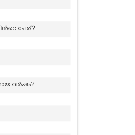
തിൻറെ പേര്?
ംഗമായ വർഷം?