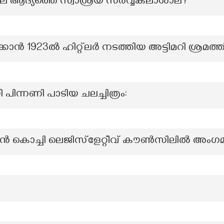
 ആദ്യത്തെ സ്വാശ്രയ സർവ്വകലാശാല?
 1923ൽ ഹിറ്റ്‌ലർ നടത്തിയ അട്ടിമറി ശ്രമത്
പിന്നണി പാടിയ ചലച്ചിത്രം:
റുപ്പൻ കൊച്ചി ലെജിസ്ളേറ്റീവ് കൗൺസിലിൽ അ