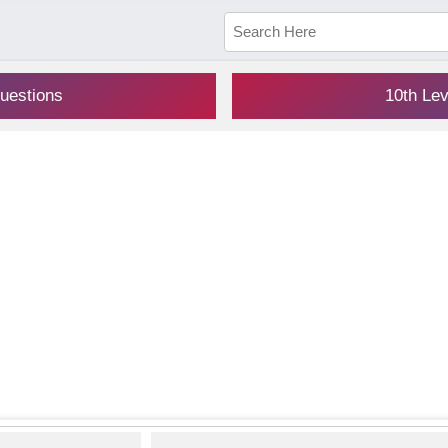
uestions
10th Le