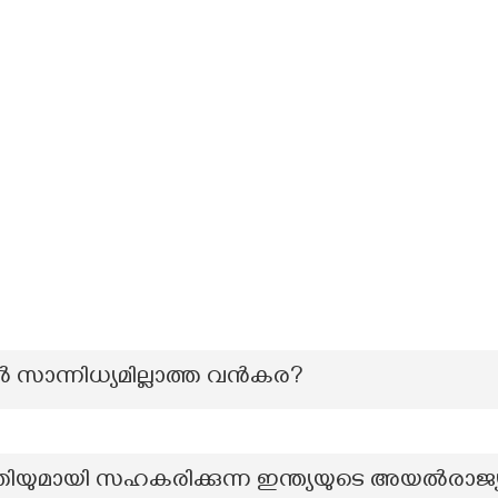
തിൽ സാന്നിധ്യമില്ലാത്ത വൻകര?
യുമായി സഹകരിക്കുന്ന ഇന്ത്യയുടെ അയല്‍രാജ്