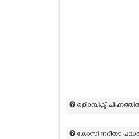
ഒളി൦മ്പിക്സ് ചിഹ്നത്
കോസി നദീതട പദ്ധതി