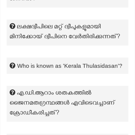
ലക്ഷദ്വീപിലെ മറ്റ് ദ്വീപുകളുമായി
മിനിക്കോയ് ദ്വീപിനെ വേർതിരിക്കുന്നത്?
Who is known as 'Kerala Thulasidasan'?
എ.ഡി.ആറാം ശതകത്തിൽ
ജൈനമതഗ്രന്ഥങ്ങൾ എവിടെവച്ചാണ്
ക്രോഡീകരിച്ചത്?