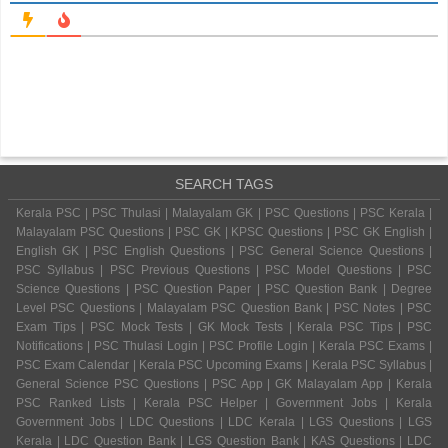
SEARCH TAGS
Kerala PSC | PSC Thulasi | Malayalam GK | PSC Questions | PSC Kerala |
Malayalam PSC Questions | PSC GK | KPSC Questions | PSC GK English |
English GK | PSC English Questions | PSC General Science Questions |
PSC Syllabus | PSC Previous Questions | PSC Model Questions | PSC
Science Questions | PSC Question Paper | PSC Question Bank | Degree
Level PSC Questions | Malayalam PSC Question Bank | PSC Notes | PSC
Exam Tips | PSC Mock Tests | GK Mock Tests | Kerala PSC Tips | PSC
Notifications | PSC Thulasi Login | PSC Profile Login | Kerala PSC Exams |
PSC Exam Calendar | Kerala PSC Upcoming Exams | Kerala PSC Syllabus |
General Science PSC Questions | PSC App | GK Malayalam App | Kerala
PSC Ranked Lists | Kerala PSC Helper | Government Jobs | Kerala
Government Jobs | LDC Questions | LDC Kerala | LGS Questions | LGS
Kerala | LDC Question Bank | LGS Question Bank | KAS Questions | LDC