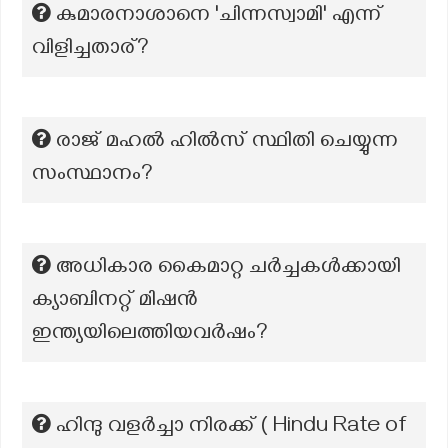
കുമാരനാശാനെ 'ചിന്നസ്വാമി' എന്ന്
വിളിച്ചതാര്?
രാജ് മഹൽ ഹിൽസ് സ്ഥിതി ചെയ്യുന്ന
സംസ്ഥാനം?
അധികാര കൈമാറ്റ ചർച്ചകൾക്കായി
ക്യാബിനറ്റ് മിഷൻ
ഇന്ത്യയിലെത്തിയവർഷം?
ഹിന്ദു വളർച്ചാ നിരക്ക് ( Hindu Rate of