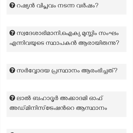
റഷ്യൻ വിപ്ലവം നടന്ന വർഷം?
സ്വദേശാഭിമാനി,ഐക്യ മുസ്ലിം സംഘം
എന്നിവയുടെ സ്ഥാപകൻ ആരായിരുന്നു?
സര്‍വ്വോദയ പ്രസ്ഥാനം ആരംഭിച്ചത്?
ലാൽ ബഹാദൂർ അക്കാദമി ഓഫ്
അഡ്മിനിസ്ട്രേഷൻറെ ആസ്ഥാനം