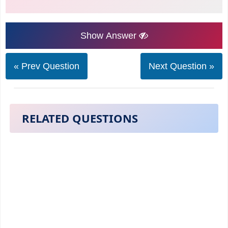
Show Answer
« Prev Question
Next Question »
RELATED QUESTIONS