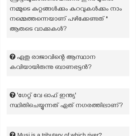
നമ്മുടെ കുറ്റങ്ങൾക്കും കുറവുകൾക്കും നാം
നമ്മെത്തന്നെയാണ് പഴിക്കേണ്ടത് "
ആരുടെ വാക്കുകൾ?
ഏതു രാജാവിന്റെ ആസ്ഥാന
കവിയായിരുന്നു ബാണഭട്ടൻ?
'ഗേറ്റ് വേ ഓഫ് ഇന്ത്യ'
സ്ഥിതിചെയ്യുന്നത് ഏത് നഗരത്തിലാണ്?
Musi is a tributary of which river?