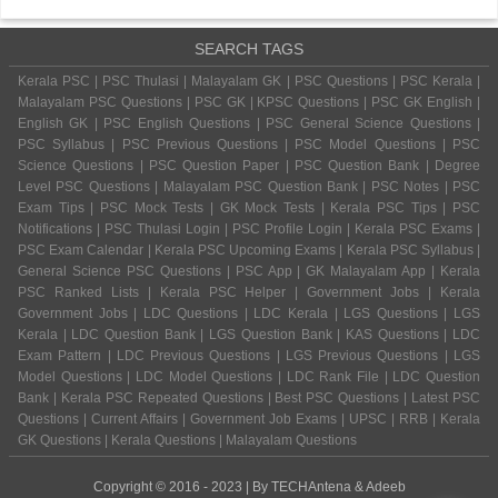
SEARCH TAGS
Kerala PSC | PSC Thulasi | Malayalam GK | PSC Questions | PSC Kerala |
Malayalam PSC Questions | PSC GK | KPSC Questions | PSC GK English |
English GK | PSC English Questions | PSC General Science Questions |
PSC Syllabus | PSC Previous Questions | PSC Model Questions | PSC
Science Questions | PSC Question Paper | PSC Question Bank | Degree
Level PSC Questions | Malayalam PSC Question Bank | PSC Notes | PSC
Exam Tips | PSC Mock Tests | GK Mock Tests | Kerala PSC Tips | PSC
Notifications | PSC Thulasi Login | PSC Profile Login | Kerala PSC Exams |
PSC Exam Calendar | Kerala PSC Upcoming Exams | Kerala PSC Syllabus |
General Science PSC Questions | PSC App | GK Malayalam App | Kerala
PSC Ranked Lists | Kerala PSC Helper | Government Jobs | Kerala
Government Jobs | LDC Questions | LDC Kerala | LGS Questions | LGS
Kerala | LDC Question Bank | LGS Question Bank | KAS Questions | LDC
Exam Pattern | LDC Previous Questions | LGS Previous Questions | LGS
Model Questions | LDC Model Questions | LDC Rank File | LDC Question
Bank | Kerala PSC Repeated Questions | Best PSC Questions | Latest PSC
Questions | Current Affairs | Government Job Exams | UPSC | RRB | Kerala
GK Questions | Kerala Questions | Malayalam Questions
Copyright © 2016 - 2023 | By
TECHAntena
&
Adeeb