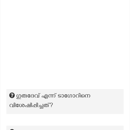
ഗുരുദേവ് എന്ന് ടാഗോറിനെ
വിശേഷിപ്പിച്ചത്?