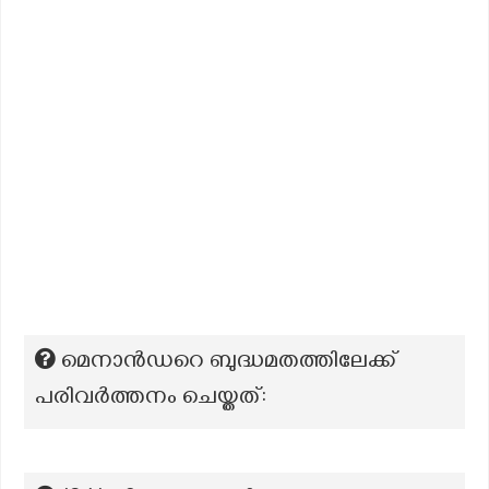
മെനാൻഡറെ ബുദ്ധമതത്തിലേക്ക്
പരിവർത്തനം ചെയ്തത്: