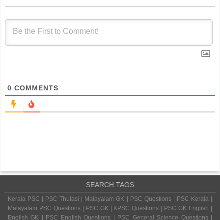
0
COMMENTS
SEARCH TAGS
Kerala PSC | PSC Thulasi | Malayalam GK | PSC Questions | PSC Kerala |
Malayalam PSC Questions | PSC GK | KPSC Questions | PSC GK English |
English GK | PSC English Questions | PSC General Science Questions |