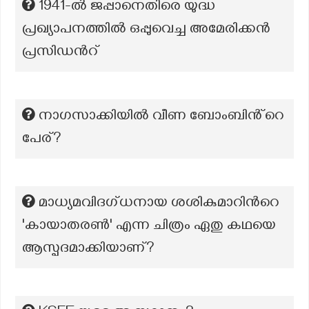
1941-ൽ ജപ്പാനെതിരെ യുദ്ധ
പ്രഖ്യാപനത്തിൽ ഒപ്പുവെച്ച അമേരിക്കൻ
പ്രസിഡൻറ്
നാഗസാക്കിയിൽ വീണ ബോംബിൻ്റെ
പേര്?
മാധ്യമവിദഗ്ധനായ ശശികുമാറിന്‍റെ
'കായാതരണ്‍' എന്ന ചിത്രം ഏതു കഥയെ
ആസ്പദമാക്കിയാണ്?