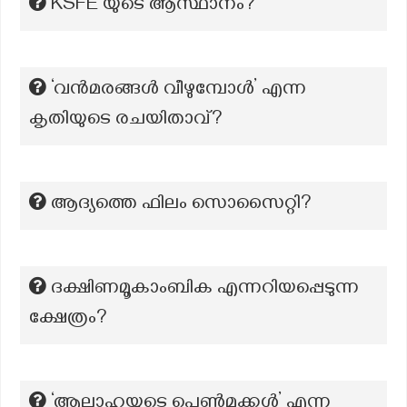
KSFE യുടെ ആസ്ഥാനം?
‘വൻമരങ്ങൾ വീഴുമ്പോൾ’ എന്ന
കൃതിയുടെ രചയിതാവ്?
ആദ്യത്തെ ഫിലം സൊസൈറ്റി?
ദക്ഷിണമൂകാംബിക എന്നറിയപ്പെടുന്ന
ക്ഷേത്രം?
‘ആലാഹയുടെ പെൺമക്കൾ’ എന്ന