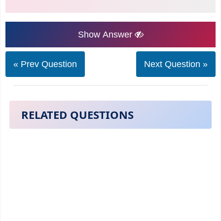
Show Answer
« Prev Question
Next Question »
RELATED QUESTIONS