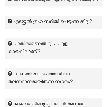
‘ചണ്ഡാലഭിക്ഷുകി’ എന്ന കൃതി രചിച്ചത്?
എടയ്ക്കൽ ഗുഹ സ്ഥിതി ചെയ്യുന്ന ജില്ല?
പാതിരാമണൽ ദ്വീപ് ഏതു
കായലിലാണ്?
കാകതീയ വംശത്തിൻ്റെ
തലസ്ഥാനമായിരുന്ന നഗരം?
കേരളത്തിന്റെ പ്രഥമ നിയമസഭാ