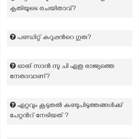
കൃതിയുടെ രചയിതാവ്?
പണ്ഡിറ്റ് കറുപ്പന്‍റെ ഗുരു?
ഓങ് സാൻ സു ചി ഏതു രാജ്യത്തെ
നേതാവാണ്?
ഏറ്റവും കൂടുതൽ കണ്ടുപിടുത്തങ്ങൾക്ക്
പേറ്റൻറ് നേടിയത് ?