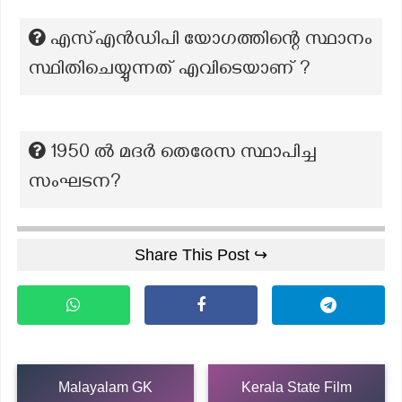
എസ്എൻഡിപി യോഗത്തിന്റെ സ്ഥാനം
സ്ഥിതിചെയ്യുന്നത് എവിടെയാണ് ?
1950 ൽ മദർ തെരേസ സ്ഥാപിച്ച
സംഘടന?
Share This Post ↪
Malayalam GK
Kerala State Film