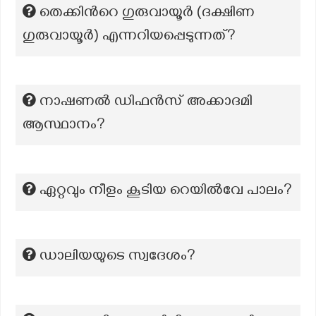
തെക്കിന്‍റെ ഗുരുവായൂര്‍ (ദക്ഷിണ
ഗുരുവായൂര്‍) എന്നറിയപ്പെടുന്നത്?
നാഷണൽ ഡിഫൻസ് അക്കാദമി
ആസ്ഥാനം?
ഏറ്റവും നീളം കൂടിയ റെയിൽവേ പാലം?
ഡാലിയയുടെ സ്വദേശം?