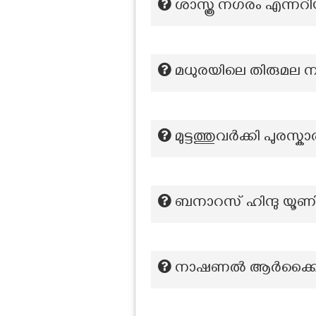
ശാസ്ത്ര നഗരം എന്നറിയ
മധുരയിലെ തിരുമല ന
മുട്ടത്തുവര്‍ക്കി പുരസ്
ബനാറസ് ഹിന്ദു യൂണിവ
നാഷണൽ ആർക്കൈവ്സ്