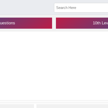
uestions
10th Le