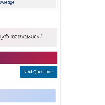
owledge
്ത്യൻ രാജവംശം?
Next Question »