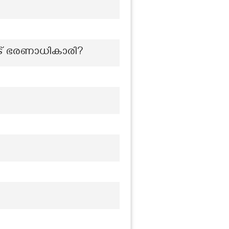
ാട് ഭരണാധികാരി?