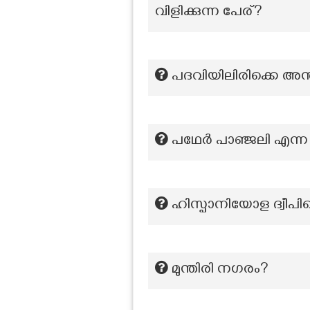
വിളിക്കുന്ന പേര്?
പദവിയിലിരിക്കെ അന
പഥേർ പാഞ്ജലി എന
ഹിസ്പാനിയോള ദ്വീപി
മുന്തിരി നഗരം?