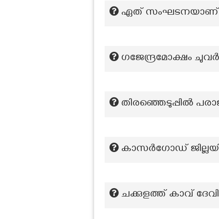
ഏത് സംഘടനയാണ് ഉണ്ണ
ഗജേന്ദ്രമോക്ഷം ചു
തിരഞ്ഞെടുപ്പിൽ പരാജയ
കാസർഗോഡ് ജില്ലയിൽ നി
ചക്കുളത്ത്‌ കാവ് ദേവി