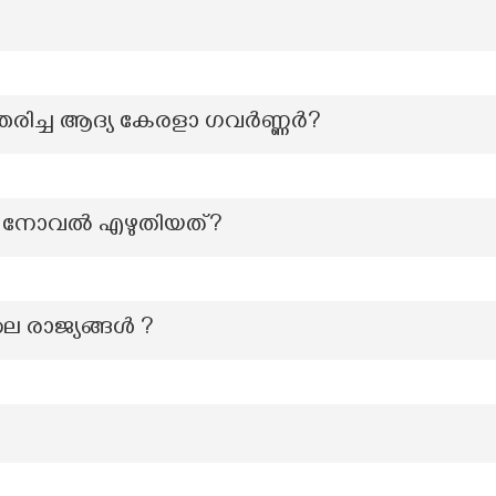
്തരിച്ച ആദ്യ കേരളാ ഗവർണ്ണർ?
്ന നോവൽ എഴുതിയത്?
ലെ രാജ്യങ്ങൾ ?