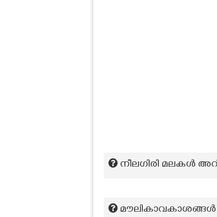
നീലഗിരി മലകള്‍ അറി
മൗലികാവകാശങ്ങൾ സംര