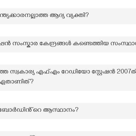
ത്യക്കാരനല്ലാത്ത ആദ്യ വ്യക്തി?
പ്പൻ സംസ്കാര കേന്ദ്രങ്ങൾ കണ്ടെത്തിയ സംസ്ഥ
തെ സ്വകാര്യ എഫ്എം റേഡിയോ സ്റ്റേഷൻ 2007ൽ
്.ഏതാണിത്?
 ബോർഡിൻ്റെ ആസ്ഥാനം?