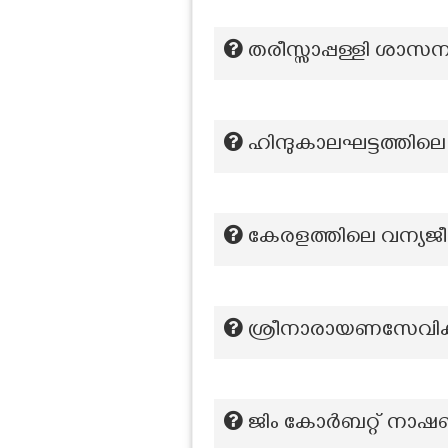
തരീസ്സാപ്പള്ളി ശാസനം
ഹിന്ദുകാലഘട്ടത്തില
കേരളത്തിലെ വന്യജീ
ശ്രീനാരായണസേവിക 
ജിം കോർബറ്റ് നാഷണ