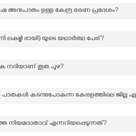
ീ പുരുഷ അനുപാതം ഉള്ള കേന്ദ്ര ഭരണ പ്രദേശം?
ക്ഷ്മി ഭായി) യുടെ യഥാർത്ഥ പേര്?
ക നദിയാണ് തൂത പുഴ?
ശിയ പാതകൾ കടന്നുപോകുന്ന കേരളത്തിലെ ജില്ല 
െ നിയമദാതാവ് എന്നറിയപ്പെടുന്നത്?