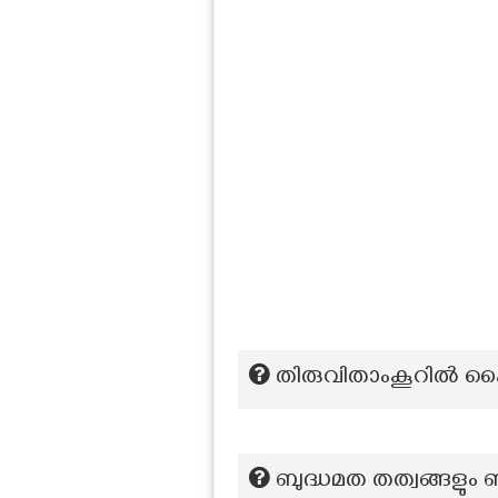
തിരുവിതാംകൂറിൽ 
ബുദ്ധമത തത്വങ്ങളും 