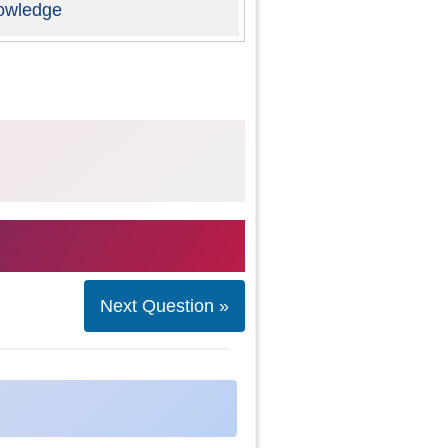
owledge
Next Question »