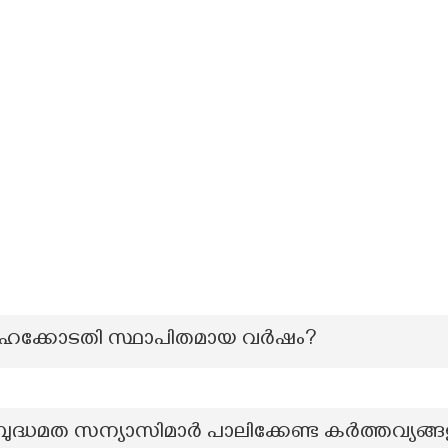
ഹൈക്കോടതി സ്ഥാപിതമായ വർഷം?
ബുദ്ധമത സന്യാസിമാർ പാലിക്കേണ്ട കർത്തവ്യങ്ങളും