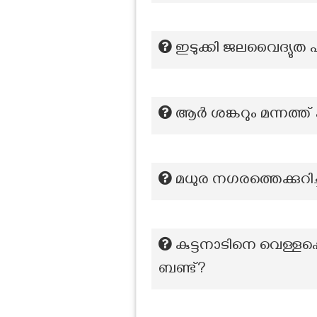
ഇടുക്കി ജലവൈദ്യുത 
ആർ ശങ്കറും മന്നത്ത് 
മധുര നഗരത്തെക്കുറിച
കുട്ടനാടിനെ വെള്ളപ്പ
ബണ്ട്?