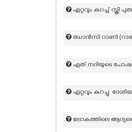
ഏറ്റവും കുറച്ച് സ്ത്ര
ഝാൻസി റാണി (റാണി ല
ഏത് നദിയുടെ പോഷ
ഏറ്റവും കുറച്ചു ദേ
ലോകത്തിലെ ആദ്യത്ത