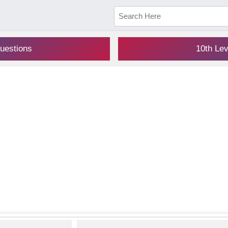
uestions
10th Le