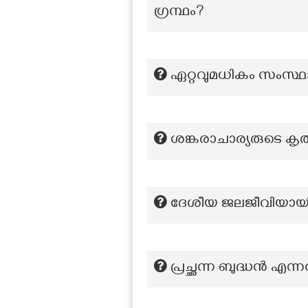
ഗ്രന്ഥം?
ഏറ്റവുമധികം സംസ്ഥ
ശങ്കരാചാര്യരുടെ ക
ദേശീയ ജലജീവിയായ
പ്രച്ഛന്ന ബുദ്ധൻ എന്ന