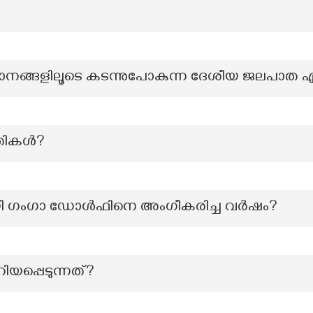
ാനങ്ങളിലൂടെ കടന്നുപോകുന്ന ദേശീയ ജലപാത 
ൃതികൾ?
ി ഗംഗാ ഡോൾഫിനെ അംഗീകരിച്ച വർഷം?
റിയപ്പെടുന്നത്?