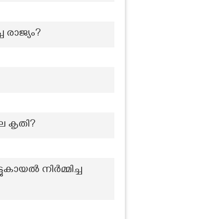
 രാജ്യം?
ലെ കൃതി?
്ടുകായൽ നിർമ്മിച്ച