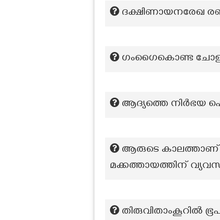
ദക്ഷിണായനരേഖ രണ്ടു 
ഗംഗൈകൊണ്ട ചോളന്‍ 
ആദ്യത്തെ നിർഭയ ഷെൽട
ആരുടെ കാലത്താണ് 
മക്കത്തായത്തിന് വ്യവ
തിരുവിതാംകൂറിൽ ഭൂപ