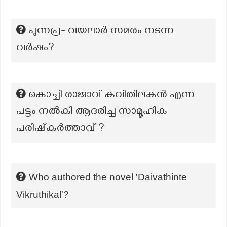
പുന്നപ്ര- വയലാർ സമരം നടന്ന
വർഷം?
കൊച്ചി രാജാവ് കവിതിലകൻ എന്ന
പട്ടം നൽകി ആദരിച്ച സാമൂഹിക
പരിഷ്‌കർത്താവ് ?
Who authored the novel 'Daivathinte
Vikruthikal'?