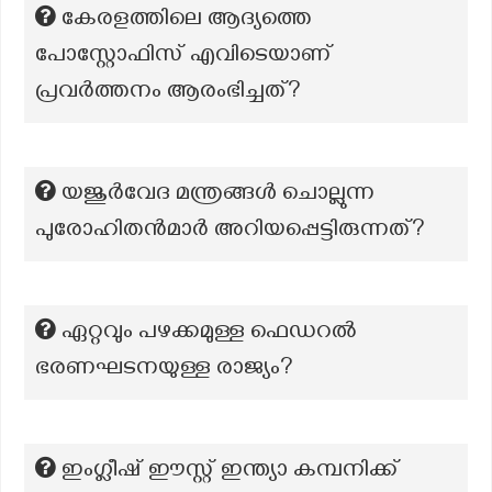
കേരളത്തിലെ ആദ്യത്തെ
പോസ്റ്റോഫിസ് എവിടെയാണ്
പ്രവര്‍ത്തനം ആരംഭിച്ചത്?
യജുർവേദ മന്ത്രങ്ങൾ ചൊല്ലുന്ന
പുരോഹിതൻമാർ അറിയപ്പെട്ടിരുന്നത്?
ഏറ്റവും പഴക്കമുള്ള ഫെഡറൽ
ഭരണഘടനയുള്ള രാജ്യം?
ഇംഗ്ലീഷ് ഈസ്റ്റ് ഇന്ത്യാ കമ്പനിക്ക്