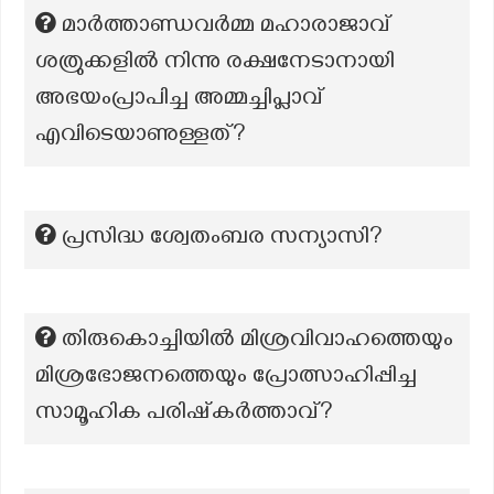
മാർത്താണ്ഡവർമ്മ മഹാരാജാവ്
ശത്രുക്കളിൽ നിന്നു രക്ഷനേടാനായി
അഭയംപ്രാപിച്ച അമ്മച്ചിപ്ലാവ്
എവിടെയാണുള്ളത്?
പ്രസിദ്ധ ശ്വേതംബര സന്യാസി?
തിരുകൊച്ചിയിൽ മിശ്രവിവാഹത്തെയും
മിശ്രഭോജനത്തെയും പ്രോത്സാഹിപ്പിച്ച
സാമൂഹിക പരിഷ്‌കർത്താവ്?