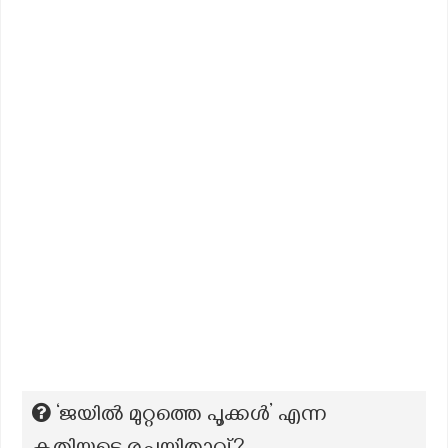
‘ജയിൽ മുറ്റത്തെ പൂക്കൾ’ എന്ന