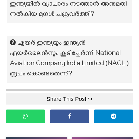
ഇന്ത്യയിൽ വ്യാപാരം നടത്താൻ അനുമതി
നൽകിയ മുഗൾ ചക്രവർത്തി?
എയർ ഇന്ത്യയും ഇന്ത്യൻ
എയർലൈൻസും കൂടിച്ചേർന്ന് National
Aviation Company India Limited (NACL )
രൂപം കൊണ്ടതെന്ന്?
Share This Post ↪