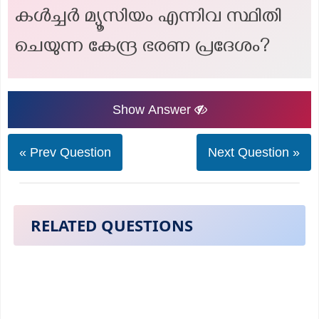
കൾച്ചർ മ്യൂസിയം എന്നിവ സ്ഥിതി
ചെയുന്ന കേന്ദ്ര ഭരണ പ്രദേശം?
Show Answer
« Prev Question
Next Question »
RELATED QUESTIONS