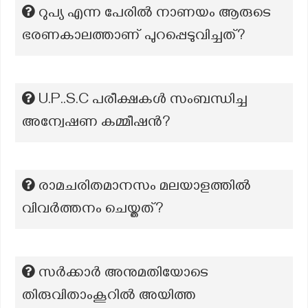
റുപ്യ എന്ന പേരിൽ നാണയം ആരുടെ
ഭരണകാലത്താണ് പുറപ്പെടുവിച്ചത്?
U.P..S.C പരീക്ഷകൾ സംബന്ധിച്ച
അന്വേഷണ കമ്മീഷന്‍?
രാമചരിതമാനസം മലയാളത്തിൽ
വിവർത്തനം ചെയ്തത്?
സർക്കാർ അനുമതിയോടെ
തിരുവിതാംകൂറിൽ അയിത്ത