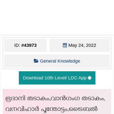
ID:
#43973
May 24, 2022
General Knowledge
Download 10th Level/ LDC App
ഭൂദാനി തടാകം,വാൻഗംഗ തടാകം,
വനവിഹാർ പൂന്തോട്ടം,ട്രൈബൽ