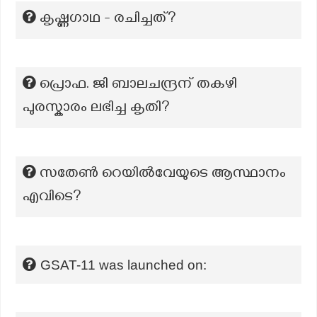
കൃഷ്ണഗാഥ - രചിച്ചത്?
പ്രൊഫ. ജി ബാലചന്ദ്രന് തകഴി
പുരസ്കാരം ലഭിച്ച കൃതി?
സതേൺ റെയിൽവേയുടെ ആസ്ഥാനം
എവിടെ?
GSAT-11 was launched on: