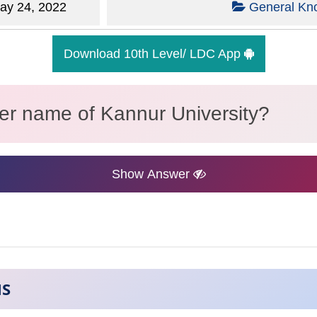
y 24, 2022
General Kn
Download 10th Level/ LDC App
ier name of Kannur University?
Show Answer
NS