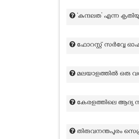
‘കുന്ദലത’ എന്ന കൃത
ഫോറസ്റ്റ് സർവ്വേ ഓ
മലയാളത്തില്‍ ഒരു 
കേരളത്തിലെ ആദ്യ ന
തിരുവനന്തപുരം സെക്രട്