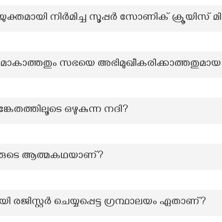
സംയുക്തമായി നിർമിച്ച സൂപ്പർ സോണിക് ക്രൂയി
കാത്തതും സഭയെ അഭിമുഖീകരിക്കാത്തതുമായ ഏ
ങ്കേതത്തിലൂടെ ഒഴുകുന്ന നദി?
ആരുടെ ആത്മകഥയാണ്?
രജിസ്റ്റർ ചെയ്യപ്പെട്ട ഗ്രന്ഥാലയം ഏതാണ്?