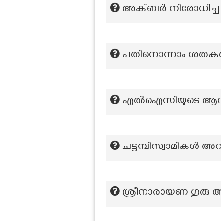
അക്ബർ നിരോധിച്ച ജ
പതിനൊന്നാം ശതകത്ത
എൽഐസിയുടെ ആസ
ചട്ടമ്പിസ്വാമികള്‍ അ
ശ്രീനാരായണ ഗുരു അര