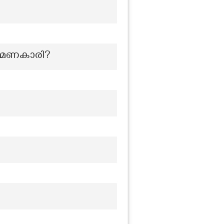
്രമണകാരി?