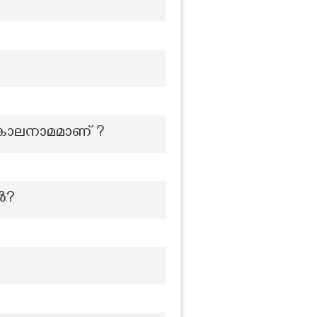
യകാലനാമമാണ് ?
ൽ?