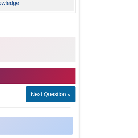
owledge
Next Question »