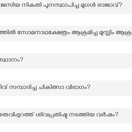
സിയ നികുതി പുനസ്ഥാപിച്ച മുഗൾ രാജാവ്?
ിൽ സോമനാഥക്ഷേത്രം ആക്രമിച്ച മുസ്ലിം ആക
്ഥാനം?
റിവ് സമ്പാദിച്ച ചികിത്സാ വിഭാഗം?
ുവിപ്പുറത്ത് ശിവപ്രതിഷ്ട നടത്തിയ വർഷം?