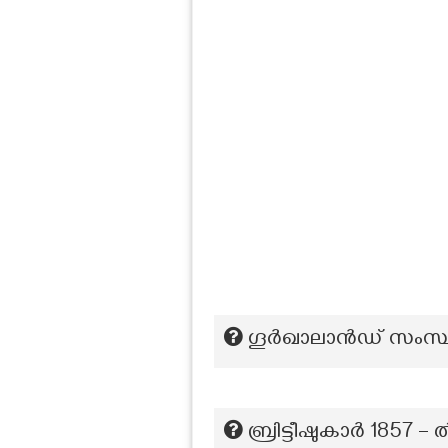
ഗൂർഖാലാൻഡ് സംസ്ഥാ
ബ്രിട്ടീഷുകാര്‍ 1857 