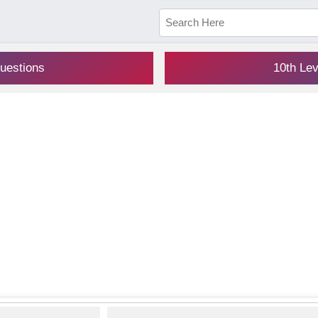
uestions
10th Le