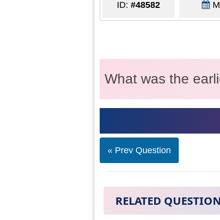
ID:
#48582
Ma
What was the earl
« Prev Question
RELATED QUESTIO