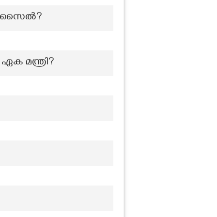
സ് മിസൈൽ?
ക മന്ത്രി?