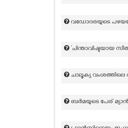
വഡോദരയുടെ പഴയപ
‘ചിന്താവിഷ്ടയായ സീത
ചാലൂക്യ വംശത്തിലെ ര
ബർമയുടെ പേര് മ്യാ