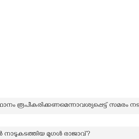
നം രൂപീകരിക്കണമെന്നാവശ്യപ്പെട്ട് സമരം നട
– ല്‍ നാടുകടത്തിയ മുഗള്‍ രാജാവ്?