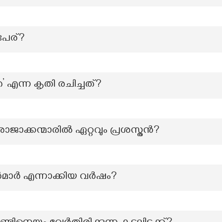
േര്?
’ എന്ന കൃതി രചിച്ചത്?
ാജാക്കന്മാരിൽ ഏറ്റവും പ്രശസ്തൻ?
ൻമാർ എന്നാക്കിയ വർഷം?