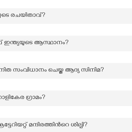
ിയുടെ രചയിതാവ്?
ഫ് ഇന്ത്യയുടെ ആസ്ഥാനം?
വനിത സംവിധാനം ചെയ്ത ആദ്യ സിനിമ?
ാളികേര ഗ്രാമം?
ടേറിയറ്റ് മന്ദിരത്തിന്‍റെ ശില്പി?