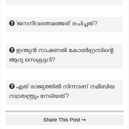
‘ജനനീവരത്നമഞ്ജരി’ രചിച്ചത്?
ഇന്ത്യൻ നാഷണൽ കോൺഗ്രസിന്റെ
ആദ്യ സെക്രട്ടറി?
ഏത് രാജ്യത്തിൽ നിന്നാണ് നമീബിയ
സ്വാതന്ത്ര്യം നേടിയത്?
Share This Post ↪