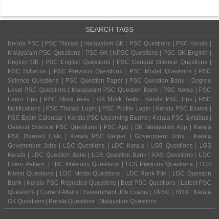
SEARCH TAGS
Kerala PSC | PSC Thulasi | Malayalam GK | PSC Questions | PSC Kerala |
Malayalam PSC Questions | PSC GK | KPSC Questions | PSC GK English |
English GK | PSC English Questions | PSC General Science Questions |
PSC Syllabus | PSC Previous Questions | PSC Model Questions | PSC
Science Questions | PSC Question Paper | PSC Question Bank | Degree
Level PSC Questions | Malayalam PSC Question Bank | PSC Notes | PSC
Exam Tips | PSC Mock Tests | GK Mock Tests | Kerala PSC Tips | PSC
Notifications | PSC Thulasi Login | PSC Profile Login | Kerala PSC Exams |
PSC Exam Calendar | Kerala PSC Upcoming Exams | Kerala PSC Syllabus |
General Science PSC Questions | PSC App | GK Malayalam App | Kerala
PSC Ranked Lists | Kerala PSC Helper | Government Jobs | Kerala
Government Jobs | LDC Questions | LDC Kerala | LGS Questions | LGS
Kerala | LDC Question Bank | LGS Question Bank | KAS Questions | LDC
Exam Pattern | LDC Previous Questions | LGS Previous Questions | LGS
Model Questions | LDC Model Questions | LDC Rank File | LDC Question
Bank | Kerala PSC Repeated Questions | Best PSC Questions | Latest PSC
Questions | Current Affairs | Government Job Exams | UPSC | RRB | Kerala
GK Questions | Kerala Questions | Malayalam Questions