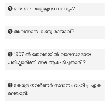
ഒരു ഇല മാത്രമുള്ള സസ്യം?
അവസാന കണ്വ രാജാവ്?
1907 ൽ തേവരയിൽ വാലസമുദായ
പരിഷ്കാരിണി സഭ ആരംഭിച്ചതാര് ?
കേരള ഗവർണർ സ്ഥാനം വഹിച്ച ഏക
മലയാളി: