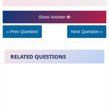
Show Answer
« Prev Question
Next Question »
RELATED QUESTIONS