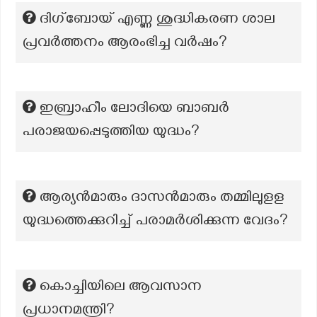
ദിഗ്ബോയ് എണ്ണ ശുദ്ധികരണ ശാല
പ്രവര്‍ത്തനം ആരംഭിച്ച വര്‍ഷം?
ഇബ്രാഹീം ലോദിയെ ബാബർ
പരാജയപ്പെടുത്തിയ യുദ്ധം?
ആര്യൻമാരും ദാസൻമാരും തമ്മിലുളള
യുദ്ധത്തെക്കുറിച്ച് പരാമർശിക്കുന്ന വേദം?
കൊച്ചിയിലെ ആവസാന
പ്രധാനമന്ത്രി?