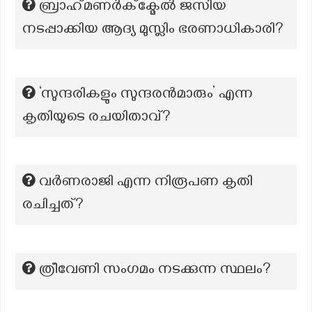
ബ്രാഹ്‌മണർക്ക്മേൽ ജസിയ
നടപ്പാക്കിയ ആദ്യ മുസ്ലിം ഭരണാധികാരി?
‘സുന്ദരികളും സുന്ദരൻമാരും’ എന്ന
കൃതിയുടെ രചയിതാവ്?
വർണരാജി എന്ന നിരൂപണ കൃതി
രചിച്ചത്?
ത്രീവേണി സംഗമം നടക്കുന്ന സ്ഥലം?