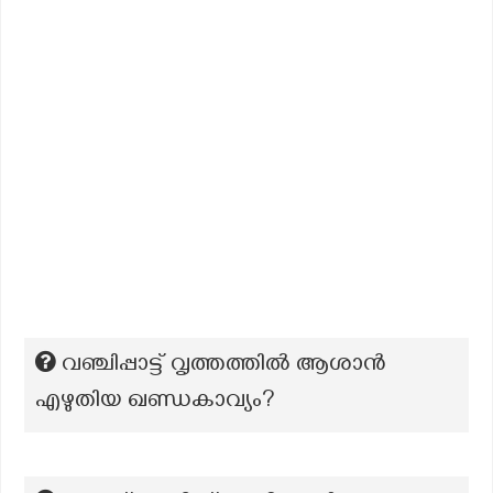
വഞ്ചിപ്പാട്ട് വൃത്തത്തില്‍ ആശാന്‍
എഴുതിയ ഖണ്ഡകാവ്യം?