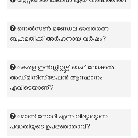
ആറ്റിങ്ങൽ കലാപം ഏത് വർഷത്തിൽ?
നെൽസൺ മണ്ഡേല ഭാരതരത്ന
ബഹുമതിക്ക് അർഹനായ വർഷം?
കേരള ഇൻസ്റ്റിറ്റ്യൂട്ട് ഓഫ് ലോക്കൽ
അഡ്മിനിസ്ട്രേഷൻ ആസ്ഥാനം
എവിടെയാണ്?
മോണ്ടിസോറി എന്ന വിദ്യാഭ്യാസ
പദ്ധതിയുടെ ഉപജ്ഞാതാവ്?