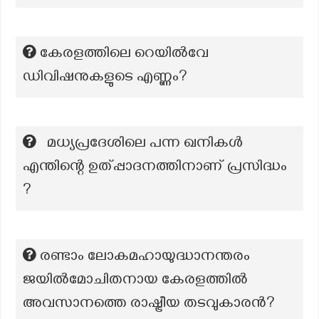
കേരളത്തിലെ റെയിൽവേ
ഡിവിഷനുകളുടെ എണ്ണം?
മധ്യപ്രദേശിലെ പന്ന ഖനികൾ
എന്തിന്റെ ഉത്പ്പാദനത്തിനാണ് പ്രസിദ്ധം
?
രണ്ടാം ലോകമഹായുദ്ധാനന്തരം
ജയിൽമോചിതനായ കേരളത്തിൽ
അവസാനത്തെ രാഷ്ട്രീയ തടവുകാരൻ?