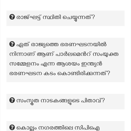
രാജ്ഘട്ട് സ്ഥിതി ചെയ്യുന്നത്?
ഏത് രാജ്യത്തെ ഭരണഘടനയിൽ
നിന്നാണ് ആണ് പാർലമെൻറ് സംയുക്ത
സമ്മേളനം എന്ന ആശയം ഇന്ത്യൻ
ഭരണഘടന കടം കൊണ്ടിരിക്കുന്നത്?
സംസ്കൃത നാടകങ്ങളുടെ പിതാവ്?
കൊല്ലം നഗരത്തിലെ സിപിഐ