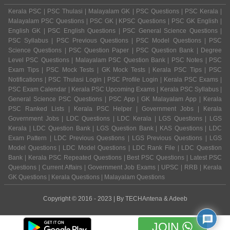
Kerala PSC | PSC Thulasi | Malayalam GK | PSC Questions | PSC Kerala |
Malayalam PSC Questions | PSC GK | KPSC Questions | PSC GK English |
English GK | PSC English Questions | PSC General Science Questions |
PSC Syllabus | PSC Previous Questions | PSC Model Questions | PSC
Science Questions | PSC Question Paper | PSC Question Bank | Degree
Level PSC Questions | Malayalam PSC Question Bank | PSC Notes | PSC
Exam Tips | PSC Mock Tests | GK Mock Tests | Kerala PSC Tips | PSC
Notifications | PSC Thulasi Login | PSC Profile Login | Kerala PSC Exams |
PSC Exam Calendar | Kerala PSC Upcoming Exams | Kerala PSC Syllabus |
General Science PSC Questions | PSC App | GK Malayalam App | Kerala
PSC Ranked Lists | Kerala PSC Helper | Government Jobs | Kerala
Government Jobs | LDC Questions | LDC Kerala | LGS Questions | LGS
Kerala | LDC Question Bank | LGS Question Bank | KAS Questions | LDC
Exam Pattern | LDC Previous Questions | LGS Previous Questions | LGS
Model Questions | LDC Model Questions | LDC Rank File | LDC Question
Bank | Kerala PSC Repeated Questions | Best PSC Questions | Latest PSC
Questions | Current Affairs | Government Job Exams | UPSC | RRB | Kerala
GK Questions | Kerala Questions | Malayalam Questions
Copyright © 2016 - 2023 | By
TECHAntena
&
Adeeb
JOIN