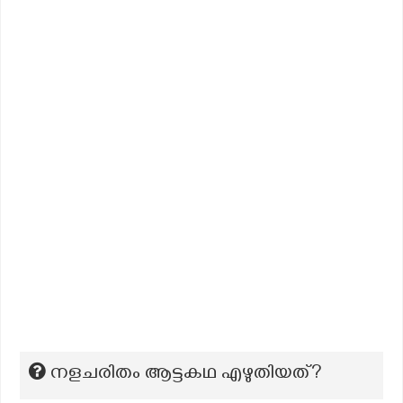
നളചരിതം ആട്ടകഥ എഴുതിയത്?