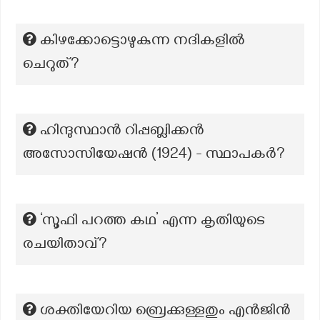
കിഴക്കോട്ടൊഴുകുന്ന നദികളില്‍
ചെറുത്?
ഹിന്ദുസ്ഥാൻ റിപ്പബ്ലിക്കൻ
അസോസിയേഷൻ (1924) - സ്ഥാപകര്‍?
‘സൂഫി പറത്ത കഥ’ എന്ന കൃതിയുടെ
രചയിതാവ്?
ശക്തിയേറിയ ബ്രെക്കുള്ളതും എൻജിൻ