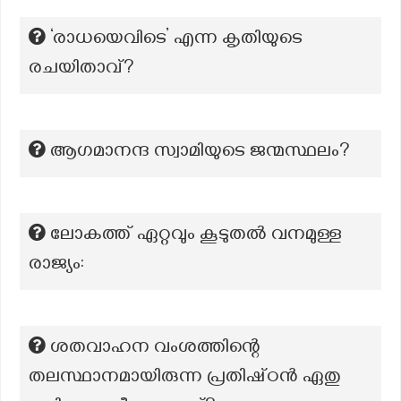
‘രാധയെവിടെ’ എന്ന കൃതിയുടെ
രചയിതാവ്?
ആഗമാനന്ദ സ്വാമിയുടെ ജന്മസ്ഥലം?
ലോകത്ത് ഏറ്റവും കൂടുതൽ വനമുള്ള
രാജ്യം:
ശതവാഹന വംശത്തിന്റെ
തലസ്ഥാനമായിരുന്ന പ്രതിഷ്‌ഠൻ ഏതു