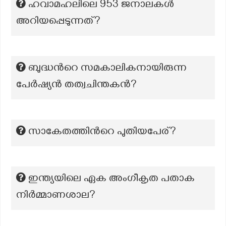
ഹവാമഹലിലെ 953 ജനാലകൾ
അറിയപ്പെടുന്നത്?
ബുദ്ധന്‍റെ സമകാലികനായിരുന്ന
പേർഷ്യൻ തത്വചിന്തകൻ?
സാകേതത്തിന്‍റെ പുതിയപേര്?
ഇന്ത്യയിലെ ഏക അംഗീകൃത പതാക
നിര്‍മ്മാണശാല?