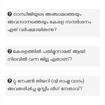
ഗാന്ധിജിയുടെ അഞ്ചാമത്തെയും
അവസാനത്തെയും കേരള സന്ദർശനം
ഏത് വർഷമായിരുന്നു?
കേരളത്തിൽ പതിമൂന്നാമത് ആയി
നിലവിൽ വന്ന ജില്ല ഏതാണ്?
റ്റു നേഷൻ തിയറി (ദ്വി രാഷ്ട്ര വാദം)
അവതരിപ്പിച്ച മുസ്ലീം ലീഗ് നേതാവ്?