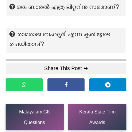
ഒരു ബാരൽ എത്ര ലിറ്ററിനു സമമാണ്?
‘രാമരാജ ബഹദൂർ’ എന്ന കൃതിയുടെ
രചയിതാവ്?
Share This Post ↪
Malayalam GK
Kerala State Film
Questions
Awards