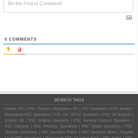
0
COMMENTS
SEARCH TAGS
Kerala PSC | PSC Thulasi | Malayalam GK | PSC Questions | PSC Kerala |
Malayalam PSC Questions | PSC GK | KPSC Questions | PSC GK English |
English GK | PSC English Questions | PSC General Science Questions |
PSC Syllabus | PSC Previous Questions | PSC Model Questions | PSC
Science Questions | PSC Question Paper | PSC Question Bank | Degree
Level PSC Questions | Malayalam PSC Question Bank | PSC Notes | PSC