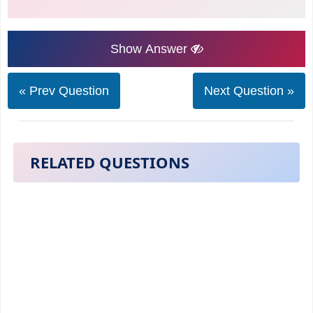
Show Answer
« Prev Question
Next Question »
RELATED QUESTIONS