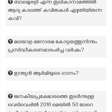
ബാലമുരളി എന്ന തൂലികാനാമത്തിൽ
ആദ്യ കാലത്ത് കവിതകൾ എഴുതിയിരുന്ന
കവി?
മലയാള മനോരമ കോട്ടയത്തുനിന്നും
പ്രസിദ്ധീകരണമാരംഭിച്ച വർഷം?
ഇന്ത്യൻ ആർമിയുടെ ഗാനം?
ജനകീയപ്രക്ഷോഭത്തെ തുടർന്നുള്ള
വെടിവെപ്പിൽ 2018 മെയിൽ 50 ലേറെ