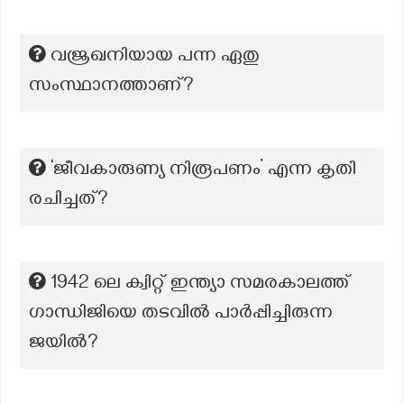
വജ്രഖനിയായ പന്ന ഏതു
സംസ്ഥാനത്താണ്?
‘ജീവകാരുണ്യ നിരൂപണം’ എന്ന കൃതി
രചിച്ചത്?
1942 ലെ ക്വിറ്റ് ഇന്ത്യാ സമരകാലത്ത്
ഗാന്ധിജിയെ തടവിൽ പാർപ്പിച്ചിരുന്ന
ജയിൽ?