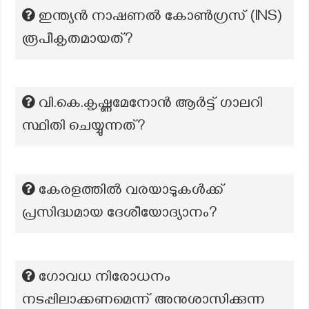
ഇന്ത്യൻ നാഷണൽ കോൺഗ്രസ് (INS)
രൂപീകൃതമായത്?
വി.കെ.കൃഷ്ണമേനോൻ ആർട്ട് ഗാലറി
സ്ഥിതി ചെയ്യുന്നത്?
കേരളത്തിൽ വരയാടുകൾക്ക്
പ്രസിദ്ധമായ ദേശീയോദ്യാനം?
ഗോവധ നിരോധനം
നടപ്പിലാക്കണമെന്ന് അനുശാസിക്കുന്ന