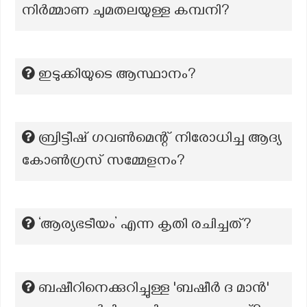
നിർമ്മാണ ചുമതലയുള്ള കമ്പനി?
ഇടുക്കിയുടെ ആസ്ഥാനം?
ബ്രിട്ടീഷ് ഗവൺമെന്റ് നിരോധിച്ച ആദ്യ
കോൺഗ്രസ് സമ്മേളനം?
‘ആര്യഭടീയം’ എന്ന കൃതി രചിച്ചത്?
ബഷീറിനെക്കുറിച്ചുള്ള 'ബഷീര്‍ ദ മാന്‍'