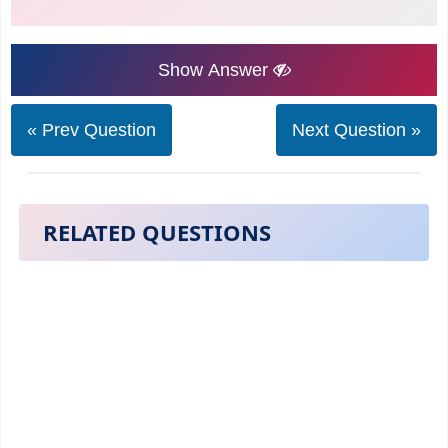
Show Answer
« Prev Question
Next Question »
RELATED QUESTIONS