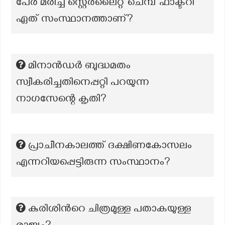
പേർ മരിച്ച സ്റ്റെർലൈറ്റ് ചെമ്പ് ഫാക്ടറി
ഏത് സംസ്ഥാനത്താണ്?
മിനാൻഡർ ബുദ്ധമതം
സ്വീകരിച്ചതിനെപ്പറ്റി പറയുന്ന
നാഗസേന്റെ കൃതി?
പ്രാചീനകാലത്ത് ദക്ഷിണകോസലം
എന്നറിയപ്പെട്ടിരുന്ന സംസ്ഥാനം?
കുരിശിൻറെ ചിത്രമുള്ള പതാകയുള്ള