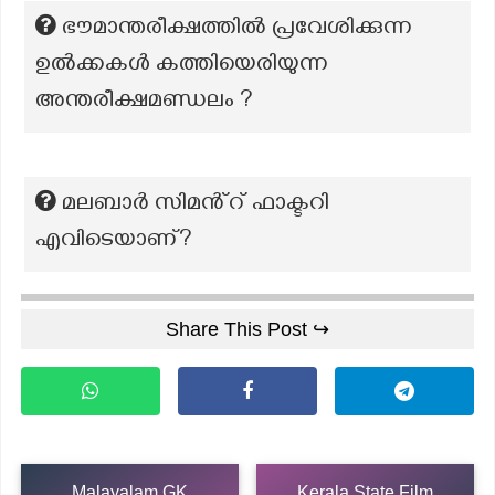
ഭൗമാന്തരീക്ഷത്തിൽ പ്രവേശിക്കുന്ന
ഉൽക്കകൾ കത്തിയെരിയുന്ന
അന്തരീക്ഷമണ്ഡലം ?
മലബാർ സിമൻ്റ് ഫാക്ടറി
എവിടെയാണ്?
Share This Post ↪
Malayalam GK
Kerala State Film