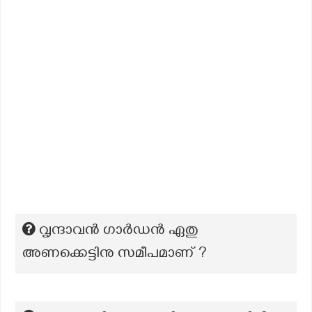
വൃന്ദാവൻ ഗാർഡൻ ഏതു
അണക്കെട്ടിനു സമീപമാണ് ?