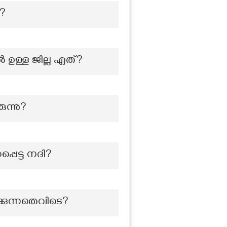
?
 ഉള്ള ജില്ല ഏത്?
ന്നു?
്പെട്ട നദി?
്കുന്നതെവിടെ?