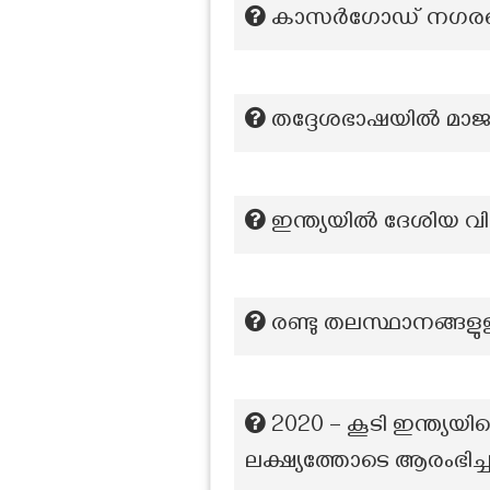
കാസർഗോഡ് നഗരത്തെ 
തദ്ദേശഭാഷയിൽ മാജ്യാ
ഇന്ത്യയിൽ ദേശിയ വ
രണ്ടു തലസ്ഥാനങ്ങളു
2020 – കൂടി ഇന്ത്യ
ലക്ഷ്യത്തോടെ ആരംഭിച്ച