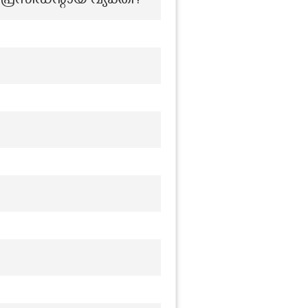
രസിഡന്റായ വ്യക്തി?