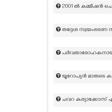
2001 ൽ കമ്മീഷൻ 
തദ്ദേശ സ്വയംഭരണ സ്ഥ
പർവതാരോഹകനായിരുന്
യൂറോപ്യൻ മാരുടെ കാല
ചവറ കുര്യാക്കോസ് ഏ