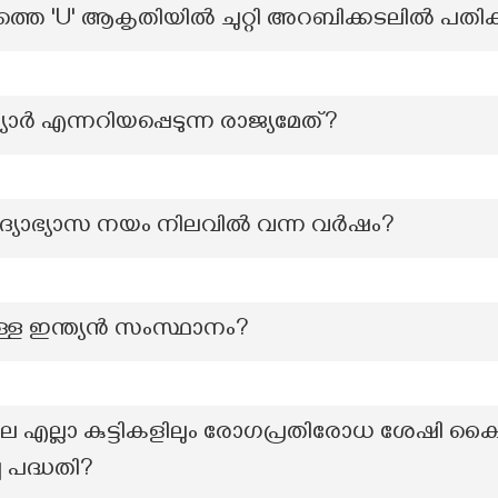
'U' ആകൃതിയിൽ ചുറ്റി അറബിക്കടലിൽ പതിക്കു
ർ എന്നറിയപ്പെടുന്ന രാജ്യമേത്?
ിദ്യാഭ്യാസ നയം നിലവിൽ വന്ന വർഷം?
ള്ള ഇന്ത്യൻ സംസ്ഥാനം?
യിലെ എല്ലാ കുട്ടികളിലും രോഗപ്രതിരോധ ശേഷി ക
 പദ്ധതി?