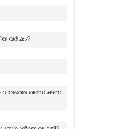
്റിയ വർഷം?
 വാദത്തെ ഖണ്ഡിക്കുന്ന