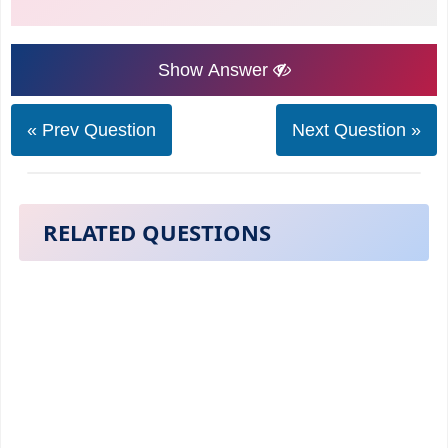
Show Answer
« Prev Question
Next Question »
RELATED QUESTIONS