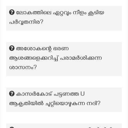
ലോകത്തിലെ ഏറ്റവും നീളം കൂടിയ
പർവ്വതനിര?
അശോകന്റെ ഭരണ
ആശങ്ങളെക്കുറിച്ച് പരാമർശിക്കുന്ന
ശാസനം?
കാസർകോട് പട്ടണത്ത U
ആകൃതിയിൽ ചുറ്റിയൊഴുകുന്ന നദി?