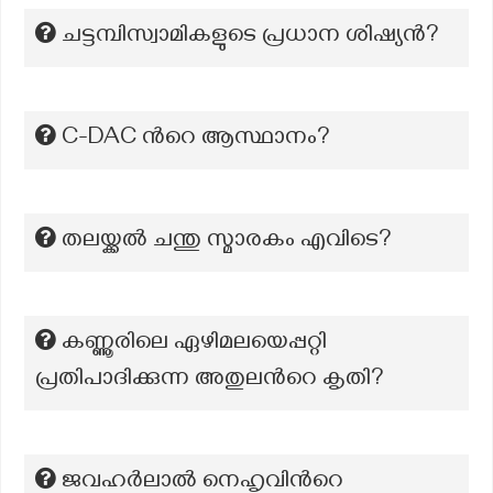
ചട്ടമ്പിസ്വാമികളുടെ പ്രധാന ശിഷ്യൻ?
C-DAC ന്‍റെ ആസ്ഥാനം?
തലയ്ക്കൽ ചന്തു സ്മാരകം എവിടെ?
കണ്ണൂരിലെ ഏഴിമലയെപ്പറ്റി
പ്രതിപാദിക്കുന്ന അതുലന്‍റെ കൃതി?
ജവഹർലാൽ നെഹൃവിന്‍റെ