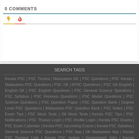
0
COMMENTS
SEARCH TAGS
Kerala PSC | PSC Thulasi | Malayalam GK | PSC Questions | PSC Kerala |
Malayalam PSC Questions | PSC GK | KPSC Questions | PSC GK English |
English GK | PSC English Questions | PSC General Science Questions |
PSC Syllabus | PSC Previous Questions | PSC Model Questions | PSC
Science Questions | PSC Question Paper | PSC Question Bank | Degree
Level PSC Questions | Malayalam PSC Question Bank | PSC Notes | PSC
Exam Tips | PSC Mock Tests | GK Mock Tests | Kerala PSC Tips | PSC
Notifications | PSC Thulasi Login | PSC Profile Login | Kerala PSC Exams |
PSC Exam Calendar | Kerala PSC Upcoming Exams | Kerala PSC Syllabus |
General Science PSC Questions | PSC App | GK Malayalam App | Kerala
PSC Ranked Lists | Kerala PSC Helper | Government Jobs | Kerala