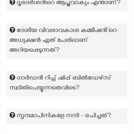
ദൂരദർശൻറെ ആപ്തവാക്യം എന്താണ്?
ദേശീയ വിവരാവകാശ കമ്മീഷൻ്റെ
അധ്യക്ഷൻ ഏത് പേരിലാണ്
അറിയപ്പെടുന്നത്?
ഗാർഡൻ റീച്ച് ഷിപ്പ് ബിൽഡേഴ്സ്
സ്ഥിതിചെയ്യുന്നതെവിടെ?
സ്പന്ദമാപിനികളേ നന്ദി - രചിച്ചത്?