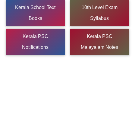
Kerala School Text
10th Level Exam
Books
Syllabus
Kerala PSC
Kerala PSC
Notifications
Malayalam Notes