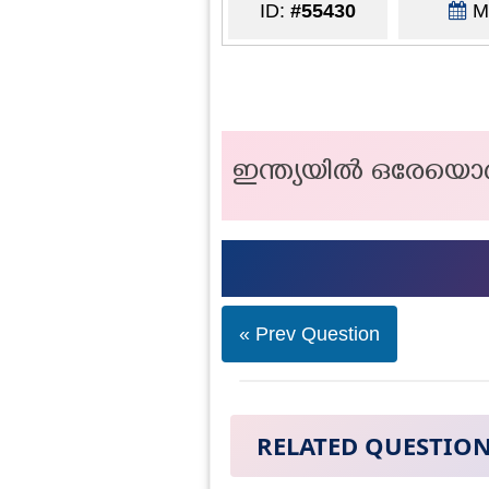
ID:
#55430
Ma
ഇന്ത്യയിൽ ഒരേയൊര
« Prev Question
RELATED QUESTIO