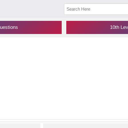
uestions
10th Le