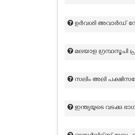
ഉർവശി അവാർഡ് നേ
മലയാള ഗ്രന്ഥസൂചി പ്
സലിം അലി പക്ഷിസങ്ക
ഇന്ത്യയുടെ വടക്കു ഭ