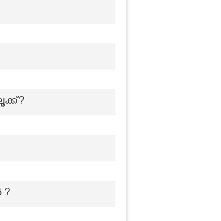
ക്ക്?
 ?