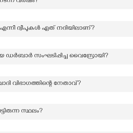
ധം നടന്ന വർഷം?
ം എന്നീ ദ്വീപുകൾ ഏത് നദിയിലാണ്?
ഡർബാർ സംഘടിപ്പിച്ച വൈസ്രോയി?
ദി വിഭാഗത്തിന്റെ നേതാവ്?
്ടിരുന്ന സ്ഥലം?