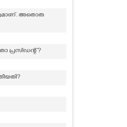
ത്രമാണ്. അതൊരു
ാ പ്രസിഡന്റ്?
 തീയതി?