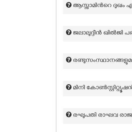
ആസ്സാമിന്‍റെ ദുഖം എ
ജലാലുദ്ദീൻ ഖിൽജി 
രണ്ടുസംസ്ഥാനങ്ങളുമാ
മിനി കോണ്‍സ്റ്റിറ്റ്
രഘുപതി രാഘവ രാജാ