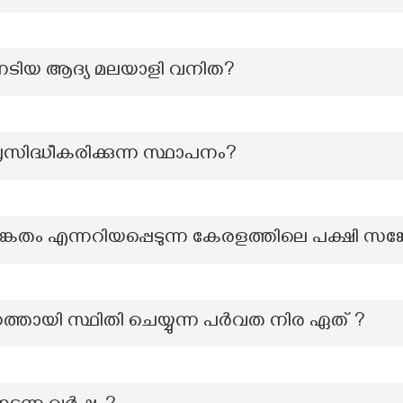
ടിയ ആദ്യ മലയാളി വനിത?
രസിദ്ധീകരിക്കുന്ന സ്ഥാപനം?
േതം എന്നറിയപ്പെടുന്ന കേരളത്തിലെ പക്ഷി സങ്
ാഗത്തായി സ്ഥിതി ചെയ്യുന്ന പർവത നിര ഏത് ?