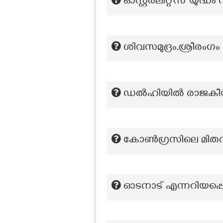
ഓസ്റ്റർലിറ്റ്സ് യുദ്
ശിവസമുദ്രം,ശ്രീരംഗ
ഡൽഹിയിൽ രാജകീയ 
കോൺഗ്രസിലെ മിതവാ
ഓടനാട് എന്നറിയപ്പെട