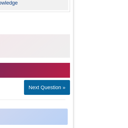
owledge
Next Question »