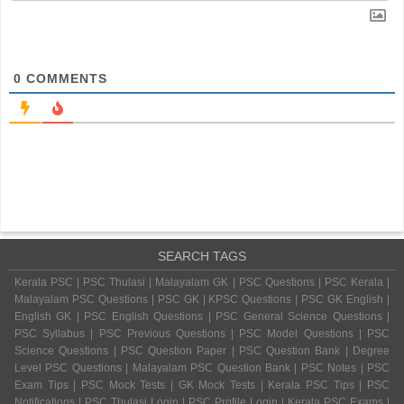
0
COMMENTS
SEARCH TAGS
Kerala PSC | PSC Thulasi | Malayalam GK | PSC Questions | PSC Kerala |
Malayalam PSC Questions | PSC GK | KPSC Questions | PSC GK English |
English GK | PSC English Questions | PSC General Science Questions |
PSC Syllabus | PSC Previous Questions | PSC Model Questions | PSC
Science Questions | PSC Question Paper | PSC Question Bank | Degree
Level PSC Questions | Malayalam PSC Question Bank | PSC Notes | PSC
Exam Tips | PSC Mock Tests | GK Mock Tests | Kerala PSC Tips | PSC
Notifications | PSC Thulasi Login | PSC Profile Login | Kerala PSC Exams |