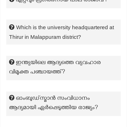
ഏറ്റവും പ്രഗത്ഭനായ പാല രാജാവ്?
Which is the university headquartered at
Thirur in Malappuram district?
ഇന്ത്യയിലെ ആദ്യത്തെ വ്യവഹാര
വിമുക്ത പഞ്ചായത്ത്?
ഓംബുഡ്സ്മാൻ സംവിധാനം
ആദ്യമായി ഏർപ്പെടുത്തിയ രാജ്യം?