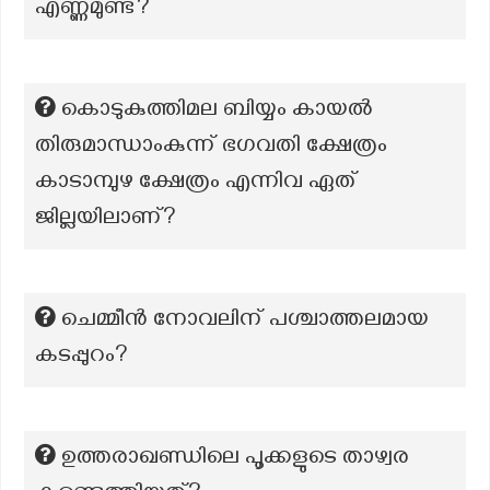
എണ്ണമുണ്ട്?
കൊടുകുത്തിമല ബിയ്യം കായൽ
തിരുമാന്ധാംകുന്ന് ഭഗവതി ക്ഷേത്രം
കാടാമ്പുഴ ക്ഷേത്രം എന്നിവ ഏത്
ജില്ലയിലാണ്?
ചെമ്മീൻ നോവലിന് പശ്ചാത്തലമായ
കടപ്പുറം?
ഉത്തരാഖണ്ഡിലെ പൂക്കളുടെ താഴ്വര