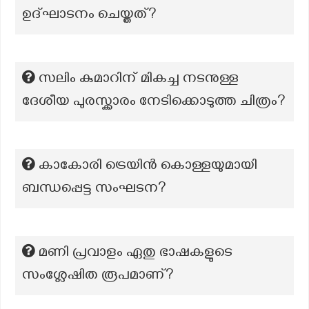
ഉദ്ഘാടനം ചെയ്തത്?
സലിം കുമാറിന് മികച്ച നടനുള്ള
ദേശീയ പുരസ്ക്കാരം നേടിക്കൊടുത്ത ചിത്രം?
കാകോരി ട്രെയിൻ കൊള്ളയുമായി
ബന്ധപ്പെട്ട സംഘടന?
മണി പ്രവാളം ഏതു ഭാഷകളുടെ
സംശ്ലേഷിത രൂപമാണ്?