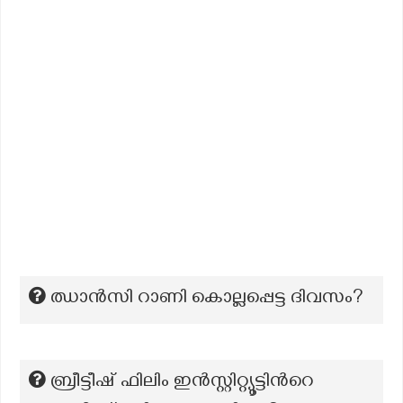
ഝാൻസി റാണി കൊല്ലപ്പെട്ട ദിവസം?
ബ്രീട്ടീഷ് ഫിലിം ഇന്‍സ്റ്റിറ്റ്യൂട്ടിന്‍റെ