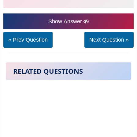
Show Answer
« Prev Question
Next Question »
RELATED QUESTIONS