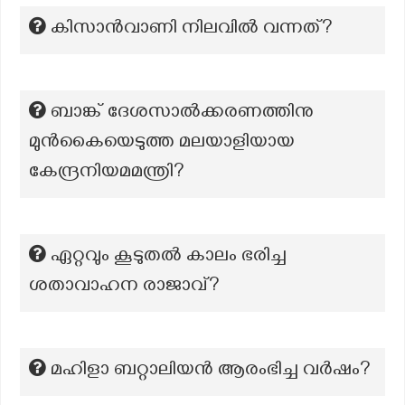
കിസാന്‍വാണി നിലവില്‍ വന്നത്?
ബാങ്ക് ദേശസാൽക്കരണത്തിനു
മുൻകൈയെടുത്ത മലയാളിയായ
കേന്ദ്രനിയമമന്ത്രി?
ഏറ്റവും കൂടുതൽ കാലം ഭരിച്ച
ശതാവാഹന രാജാവ്?
മഹിളാ ബറ്റാലിയൻ ആരംഭിച്ച വർഷം?