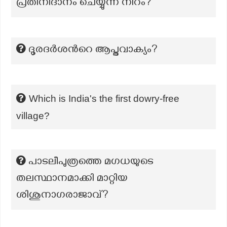
പ്രതിനിദാനം ചെയ്യുന്ന നിറം?
ദൂരദർശന്‍റെ ആപ്തവാക്യം?
Which is India's the first dowry-free
village?
പാടലീപുത്രത്തെ മഗധയുടെ
തലസ്ഥാനമാക്കി മാറ്റിയ
ശിശുനാഗരാജാവ്?