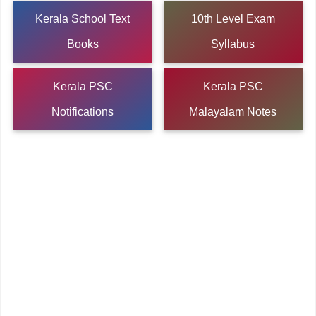
Kerala School Text
10th Level Exam
Books
Syllabus
Kerala PSC
Kerala PSC
Notifications
Malayalam Notes