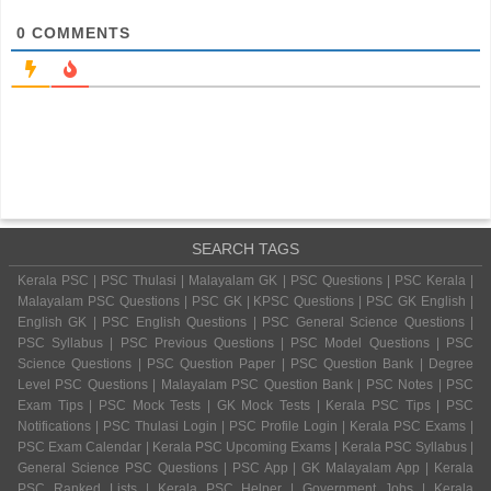
0
COMMENTS
SEARCH TAGS
Kerala PSC | PSC Thulasi | Malayalam GK | PSC Questions | PSC Kerala |
Malayalam PSC Questions | PSC GK | KPSC Questions | PSC GK English |
English GK | PSC English Questions | PSC General Science Questions |
PSC Syllabus | PSC Previous Questions | PSC Model Questions | PSC
Science Questions | PSC Question Paper | PSC Question Bank | Degree
Level PSC Questions | Malayalam PSC Question Bank | PSC Notes | PSC
Exam Tips | PSC Mock Tests | GK Mock Tests | Kerala PSC Tips | PSC
Notifications | PSC Thulasi Login | PSC Profile Login | Kerala PSC Exams |
PSC Exam Calendar | Kerala PSC Upcoming Exams | Kerala PSC Syllabus |
General Science PSC Questions | PSC App | GK Malayalam App | Kerala
PSC Ranked Lists | Kerala PSC Helper | Government Jobs | Kerala