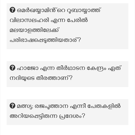
ഒമർഖയ്യാമിൻ്റെ റുബായ്യാത്ത്
വിലാസലഹരി എന്ന പേരിൽ
മലയാളത്തിലേക്ക്
പരിഭാഷപ്പെടുത്തിയതാര്?
ഹാജോ എന്ന തീർഥാടന കേന്ദ്രം ഏത്
നദിയുടെ തീരത്താണ്?
മത്സ്യ; രജപുത്താന എന്നീ പേരുകളിൽ
അറിയപ്പെട്ടിരുന്ന പ്രദേശം?