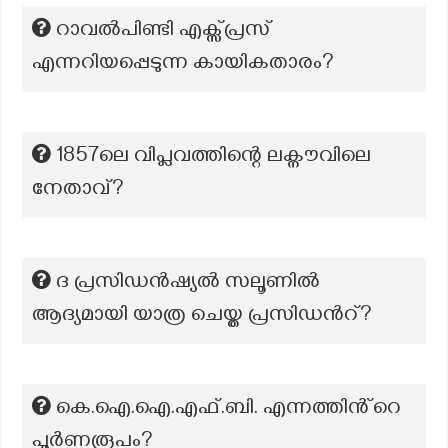
റാവൽപിണ്ടി എക്സ്പ്രസ്
എന്നറിയപ്പെടുന്ന കായികതാരം?
1857ലെ വിപ്ലവത്തിന്റെ ലക്നൗവിലെ
നേതാവ്?
ദ പ്രസിഡൻഷ്യൽ സലൂണില്‍
ആദ്യമായി യാത്ര ചെയ്ത പ്രസിഡന്‍റ്?
കെ.ഐ.ഐ.എഫ്.ബി. എന്നത്തിൻ്റെ
പൂർണരൂപം?