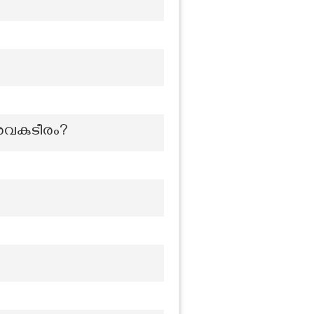
 ശവകുടീരം?