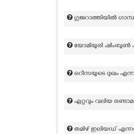
ഗുജറാത്തിയിൽ ഗാന്
യോമിയുരി ഷിംബുൺ ഏ
ഒറീസയുടെ ദുഖം എന്നറ
ഏറ്റവും വലിയ രണ്ടാ
തമിഴ് ഇലിയഡ് എന്നറ