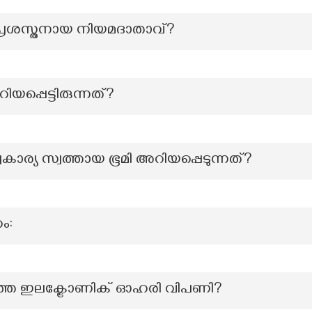
 പ്രശസ്തനായ നിയമദാതാവ്?
പ്പെട്ടിരുന്നത്?
ാര്യ സ്വത്തായ ഭൂമി അറിയപ്പെടുന്നത്?
ം:
തെ ഇലക്ട്രോണിക് ഓഹരി വിപണി?