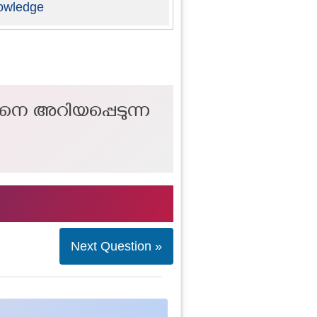
owledge
ങനെ അറിയപ്പെടുന്ന
Next Question »