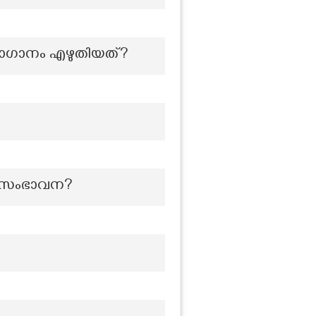
ഥനാഗാനം എഴുതിയത്?
ക സംഭാവന?