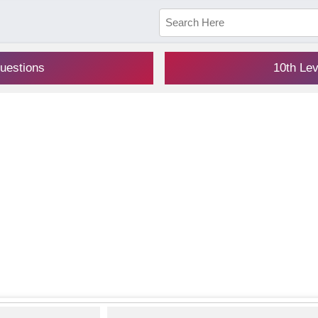
uestions
10th Le