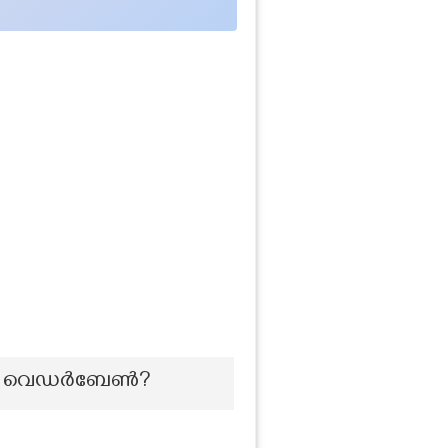
ല്യം വെഡർബേൺ?