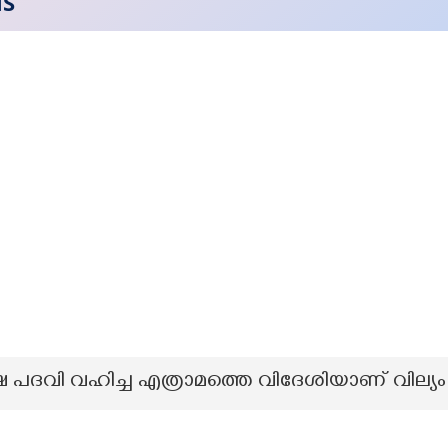
NS
 പദവി വഹിച്ച എത്രാമത്തെ വിദേശിയാണ് വി