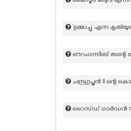
മൈസൂർ കടുവ എന്നറിയ
‘ഉമ്മാച്ചു’ എന്ന കൃത
ഔറംഗസീബ് തന്റെ ഭാര
ചന്ദ്രഗുപ്തൻ Il ന്റെ
ടെറസ്ഡ് ഗാർഡൻ സ്ഥ