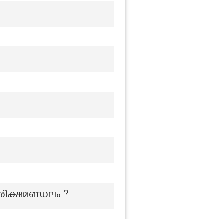
തരീക്ഷമണ്ഡലം ?