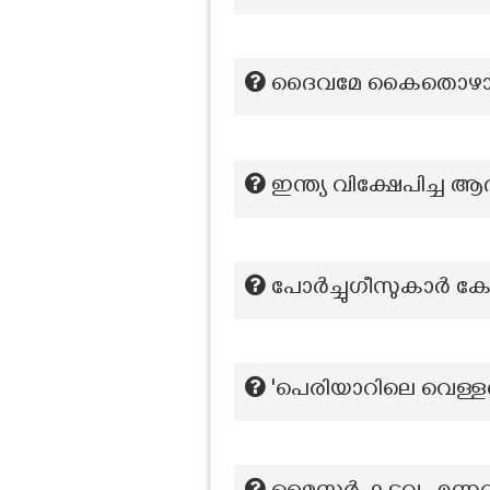
ദൈവമേ കൈതൊഴാം കേള
ഇന്ത്യ വിക്ഷേപിച്ച ആദ
പോർച്ചുഗീസുകാർ ക
'പെരിയാറിലെ വെള്ള