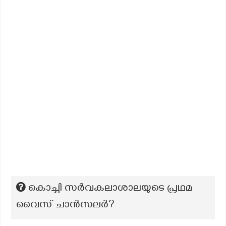
കൊച്ചി സർവകലാശാലയുടെ പ്രഥമ
വൈസ് ചാൻസലർ?