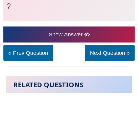
?
Show Answer
« Prev Question
Next Question »
RELATED QUESTIONS