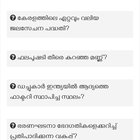
കേരളത്തിലെ ഏറ്റവും വലിയ
ജലസേചന പദ്ധതി?
ഫലപുഷടി തീരെ കുറഞ്ഞ മണ്ണ്?
ഡച്ചുകാർ ഇന്ത്യയിൽ ആദ്യത്തെ
ഫാക്ടറി സ്ഥാപിച്ച സ്ഥലം?
ഭരണഘടനാ ഭേദഗതികളെക്കുറിച്ച്
പ്രതിപാദിക്കുന്ന വകുപ്പ്?