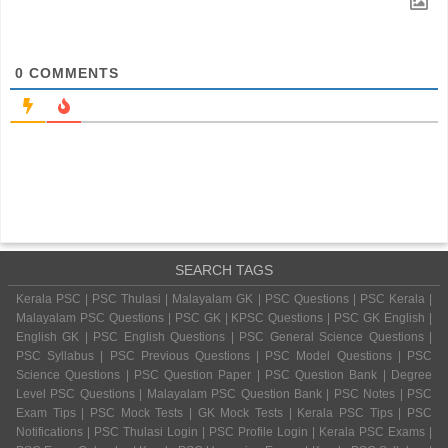
0
COMMENTS
SEARCH TAGS
Kerala PSC | PSC Thulasi | Malayalam GK | PSC Questions | PSC Kerala |
Malayalam PSC Questions | PSC GK | KPSC Questions | PSC GK English |
English GK | PSC English Questions | PSC General Science Questions |
PSC Syllabus | PSC Previous Questions | PSC Model Questions | PSC
Science Questions | PSC Question Paper | PSC Question Bank | Degree
Level PSC Questions | Malayalam PSC Question Bank | PSC Notes | PSC
Exam Tips | PSC Mock Tests | GK Mock Tests | Kerala PSC Tips | PSC
Notifications | PSC Thulasi Login | PSC Profile Login | Kerala PSC Exams |