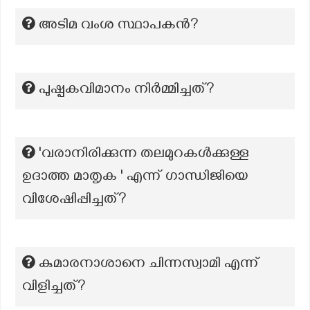
അടിമ വംശ സ്ഥാപകൻ?
പുഷ്പകവിമാനം നിർമ്മിച്ചത്?
'വരാനിരിക്കുന്ന തലമുറകൾക്കുള്ള
ഉദാത്ത മാതൃക ' എന്ന് ഗാന്ധിജിയെ
വിശേഷിപ്പിച്ചത്?
കുമാരനാശാനെ ചിന്നസ്വാമി എന്ന്
വിളിച്ചത്?