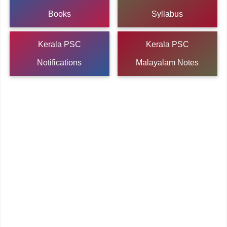
Books
Syllabus
Kerala PSC
Kerala PSC
Notifications
Malayalam Notes