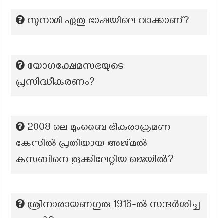
സുനാമി ഏതു ഭാഷയിലെ വാക്കാണ്?
യോഗക്ഷേമസഭയുടെ
പ്രസിദ്ധീകരണം?
2008 ലെ മുംബൈ ഭീകരാക്രമണ
കേസിൽ പ്രതിയായ അജ്മൽ
കസബിനെ തൂക്കിലേറ്റിയ ജെയിൽ?
ശ്രീനാരായണഗുരു 1916-ൽ സന്ദർശിച്ച