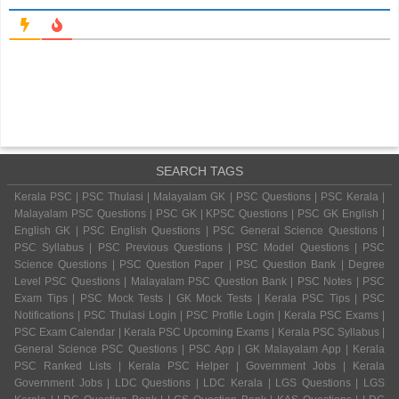
SEARCH TAGS
Kerala PSC | PSC Thulasi | Malayalam GK | PSC Questions | PSC Kerala |
Malayalam PSC Questions | PSC GK | KPSC Questions | PSC GK English |
English GK | PSC English Questions | PSC General Science Questions |
PSC Syllabus | PSC Previous Questions | PSC Model Questions | PSC
Science Questions | PSC Question Paper | PSC Question Bank | Degree
Level PSC Questions | Malayalam PSC Question Bank | PSC Notes | PSC
Exam Tips | PSC Mock Tests | GK Mock Tests | Kerala PSC Tips | PSC
Notifications | PSC Thulasi Login | PSC Profile Login | Kerala PSC Exams |
PSC Exam Calendar | Kerala PSC Upcoming Exams | Kerala PSC Syllabus |
General Science PSC Questions | PSC App | GK Malayalam App | Kerala
PSC Ranked Lists | Kerala PSC Helper | Government Jobs | Kerala
Government Jobs | LDC Questions | LDC Kerala | LGS Questions | LGS