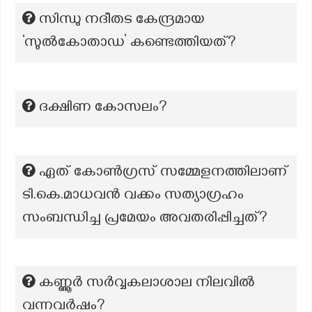
സിന്ധു നദീതട കേന്ദ്രമായ
‘സുൽകോതാഡ’ കണ്ടെത്തിയത്?
ദക്ഷിണ കോസലം?
ഏത് കോൺഗ്രസ് സമ്മേളനത്തിലാണ്
ടി.കെ.മാധവൻ വക്കം സത്യാഗ്രഹം
സംബന്ധിച്ച പ്രമേയം അവതരിപ്പിച്ചത്?
കണ്ണൂർ സർവ്വകലാശാല നിലവിൽ
വന്നവർഷം?