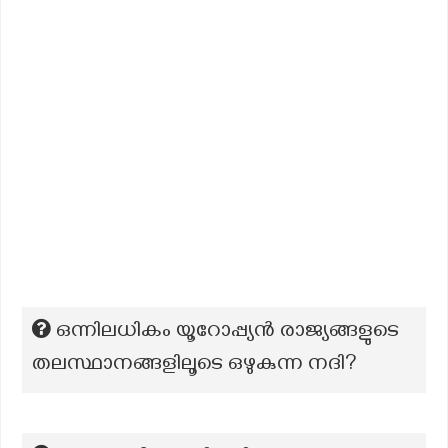
ഒന്നിലധികം യൂറോപ്പ്യൻ രാജ്യങ്ങളുടെ
തലസ്ഥാനങ്ങളിലൂടെ ഒഴുകുന്ന നദി?