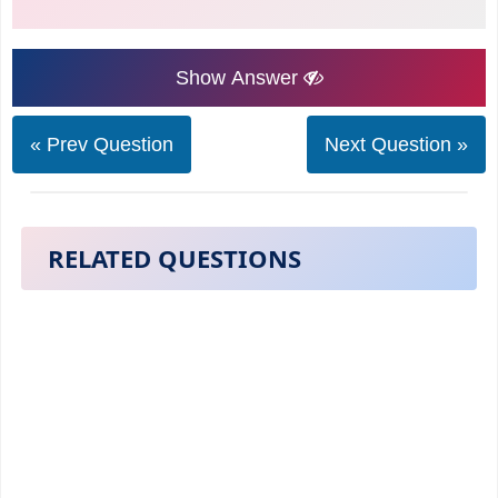
Show Answer
« Prev Question
Next Question »
RELATED QUESTIONS