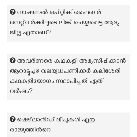
നാഷണൽ ഒപ്റ്റിക് ഫൈബർ
നെറ്റ്‌വർക്കിലൂടെ ലിങ്ക് ചെയ്യപ്പെട്ട ആദ്യ
ജില്ല ഏതാണ്?
അവർണരെ കഥകളി അഭ്യസിപ്പിക്കാൻ
ആറാട്ടുപുഴ വലയുധപണിക്കർ കലിശേരി
കഥകളിയോഗം സ്ഥാപിച്ചത് ഏത്
വർഷം?
ഷെട്ലാൻഡ് ദ്വീപുകൾ ഏതു
രാജ്യത്തിൻറെ