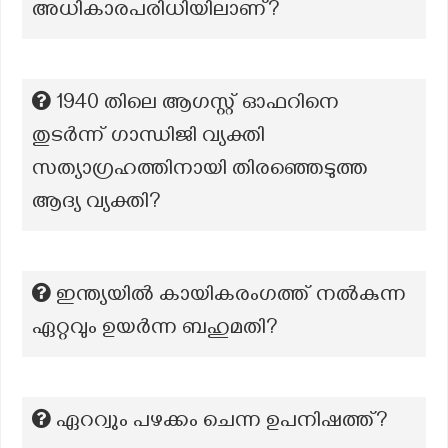
അധികാരപരിധിയിലാണ്?
1940 തിലെ ആഗസ്റ്റ് ഓഫറിനെ
തുടർന്ന് ഗാന്ധിജി വ്യക്തി
സത്യാഗ്രഹത്തിനായി തിരഞ്ഞെടുത്ത
ആദ്യ വ്യക്തി?
ഇന്ത്യയിൽ കായികരംഗത്ത് നൽകുന്ന
ഏറ്റവും ഉയർന്ന ബഹുമതി?
ഏററ്വും പഴക്കം ചെന്ന ഉപനിഷത്ത്?