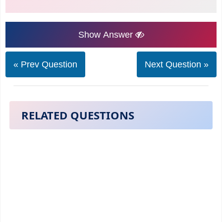
Show Answer
« Prev Question
Next Question »
RELATED QUESTIONS