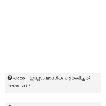
അല്‍ - ഇസ്ലാം മാസിക ആരംഭിച്ചത്
ആരാണ്?