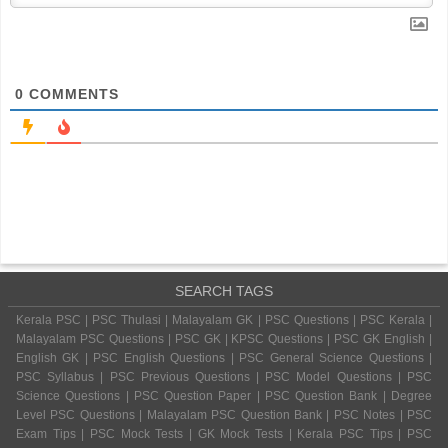
0
COMMENTS
SEARCH TAGS
Kerala PSC | PSC Thulasi | Malayalam GK | PSC Questions | PSC Kerala |
Malayalam PSC Questions | PSC GK | KPSC Questions | PSC GK English |
English GK | PSC English Questions | PSC General Science Questions |
PSC Syllabus | PSC Previous Questions | PSC Model Questions | PSC
Science Questions | PSC Question Paper | PSC Question Bank | Degree
Level PSC Questions | Malayalam PSC Question Bank | PSC Notes | PSC
Exam Tips | PSC Mock Tests | GK Mock Tests | Kerala PSC Tips | PSC