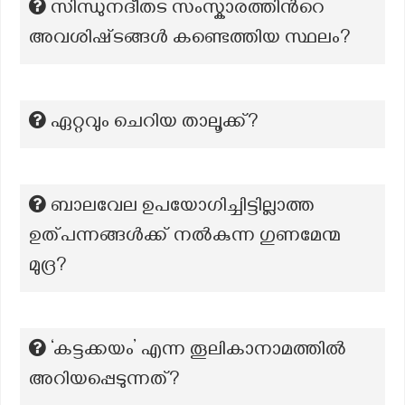
സിന്ധുനദീതട സംസ്കാരത്തിൻറെ
അവശിഷ്‌ടങ്ങൾ കണ്ടെത്തിയ സ്ഥലം?
ഏറ്റവും ചെറിയ താലൂക്ക്?
ബാലവേല ഉപയോഗിച്ചിട്ടില്ലാത്ത
ഉത്പന്നങ്ങൾക്ക് നൽകുന്ന ഗുണമേന്മ
മുദ്ര?
‘കട്ടക്കയം’ എന്ന തൂലികാനാമത്തില്‍
അറിയപ്പെടുന്നത്?