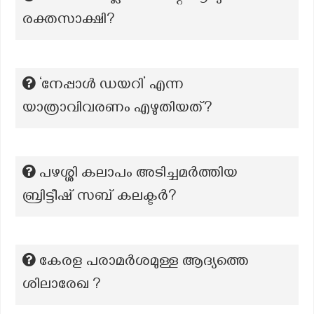
രക്തസാക്ഷി?
‘നേപ്പാൾ ഡയറി’ എന്ന
യാത്രാവിവരണം എഴുതിയത്?
പഴശ്ശി കലാപം അടിച്ചമർത്തിയ
ബ്രിട്ടീഷ് സബ് കലക്ടർ?
കേരള പരാമർശമുള്ള ആദ്യത്തെ
ശിലാരേഖ ?