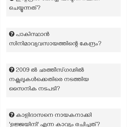
ചെയ്യുന്നത്?
പാകിസ്ഥാൻ
സിനിമാവ്യവസായത്തിന്റെ കേന്ദ്രം?
2009 ൽ ഛത്തീസ്ഗഢിൽ
നക്സലുകൾക്കെതിരെ നടത്തിയ
സൈനിക നടപടി?
കാളിദാസനെ നായകനാക്കി
'ഉജ്ജയിനി' എന്ന കാവ്യം രചിച്ചത്?