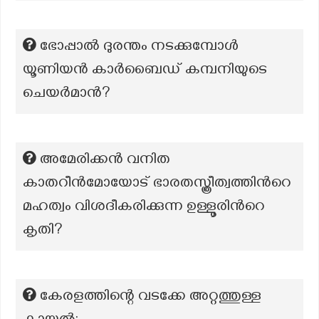
ഭോപ്പാൽ ദുരന്തം നടക്കുമ്പോൾ
യൂണിയൻ കാർബൈഡ് കമ്പനിയുടെ
ചെയർമാൻ?
അമേരിക്കൻ വനിത
കാതറീൻമോയോട് ഭാരതസ്ത്രീത്വത്തിന്‍റെ
മഹത്വം വിശദീകരിക്കുന്ന ഉള്ളൂരിന്‍റെ
കൃതി?
കേരളത്തിന്റെ വടക്കേ അറ്റത്തുള്ള