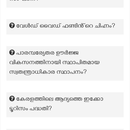
വേൾഡ് വൈഡ് ഫണ്ടിൻ്റെ ചിഹ്നം?
പാരമ്പര്യേതര ഊർജ്ജ
വികസനത്തിനായി സ്ഥാപിതമായ
സ്വതന്ത്രാധികാര സ്ഥാപനം?
കേരളത്തിലെ ആദ്യത്തെ ഇക്കോ
ടൂറിസം പദ്ധതി?