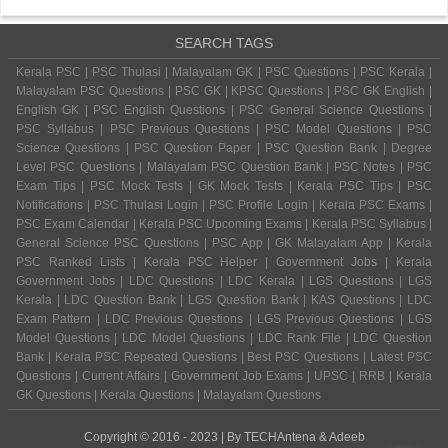
SEARCH TAGS
Kerala PSC | PSC Thulasi | Malayalam GK | PSC Questions | PSC Kerala |
Malayalam PSC Questions | PSC GK | KPSC Questions | PSC GK English |
English GK | PSC English Questions | PSC General Science Questions |
PSC Syllabus | PSC Previous Questions | PSC Model Questions | PSC
Science Questions | PSC Question Paper | PSC Question Bank | Degree
Level PSC Questions | Malayalam PSC Question Bank | PSC Notes | PSC
Exam Tips | PSC Mock Tests | GK Mock Tests | Kerala PSC Tips | PSC
Notifications | PSC Thulasi Login | PSC Profile Login | Kerala PSC Exams |
PSC Exam Calendar | Kerala PSC Upcoming Exams | Kerala PSC Syllabus |
General Science PSC Questions | PSC App | GK Malayalam App | Kerala
PSC Ranked Lists | Kerala PSC Helper | Government Jobs | Kerala
Government Jobs | LDC Questions | LDC Kerala | LGS Questions | LGS
Kerala | LDC Question Bank | LGS Question Bank | KAS Questions | LDC
Exam Pattern | LDC Previous Questions | LGS Previous Questions | LGS
Model Questions | LDC Model Questions | LDC Rank File | LDC Question
Bank | Kerala PSC Repeated Questions | Best PSC Questions | Latest PSC
Questions | Current Affairs | Government Job Exams | UPSC | RRB | Kerala
GK Questions | Kerala Questions | Malayalam Questions
Copyright © 2016 - 2023 | By
TECHAntena
&
Adeeb