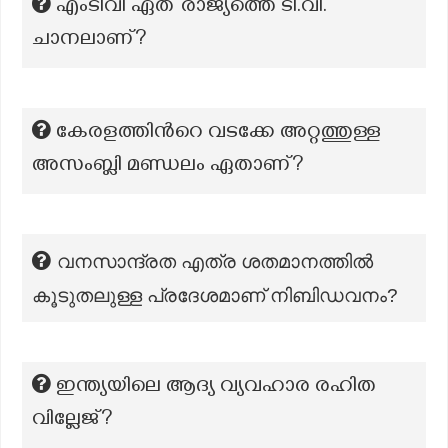
എംടിവി ഏത് രാജ്യത്തെ ടി.വി.
ചാനലാണ്?
കേരളത്തിന്‍റെ വടക്കേ അറ്റത്തുള്ള
അസംബ്ലി മണ്ഡലം ഏതാണ്?
വനസാന്ദ്രത എത്ര ശതമാനത്തിൽ
കൂടുതലുള്ള പ്രദേശമാണ് നിബിഡവനം?
ഇന്ത്യയിലെ ആദ്യ വ്യവഹാര രഹിത
വില്ലേജ്?