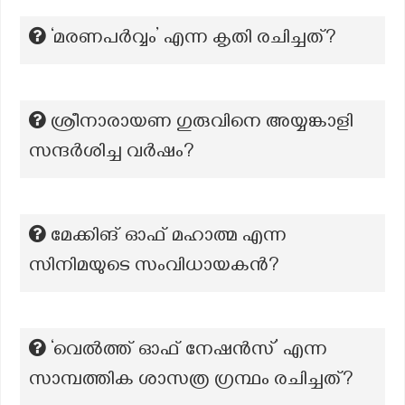
‘മരണപർവ്വം’ എന്ന കൃതി രചിച്ചത്?
ശ്രീനാരായണ ഗുരുവിനെ അയ്യങ്കാളി
സന്ദർശിച്ച വർഷം?
മേക്കിങ് ഓഫ് മഹാത്മ എന്ന
സിനിമയുടെ സംവിധായകൻ?
‘വെൽത്ത് ഓഫ് നേഷൻസ്’ എന്ന
സാമ്പത്തിക ശാസത്ര ഗ്രന്ഥം രചിച്ചത്?