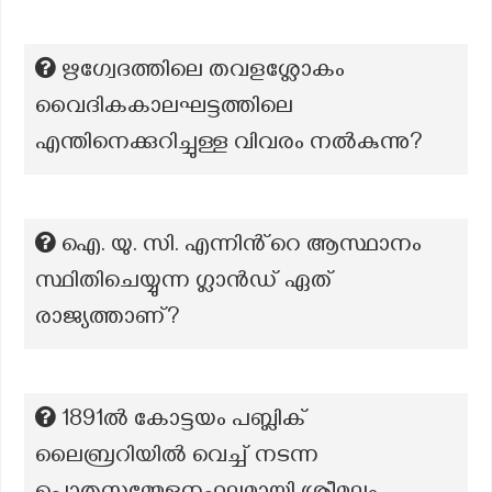
ഋഗ്വേദത്തിലെ തവളശ്ലോകം
വൈദികകാലഘട്ടത്തിലെ
എന്തിനെക്കുറിച്ചുള്ള വിവരം നൽകുന്നു?
ഐ. യു. സി. എന്നിൻ്റെ ആസ്ഥാനം
സ്ഥിതിചെയ്യുന്ന ഗ്ലാൻഡ് ഏത്
രാജ്യത്താണ്?
1891ൽ കോട്ടയം പബ്ലിക്
ലൈബ്രറിയിൽ വെച്ച് നടന്ന