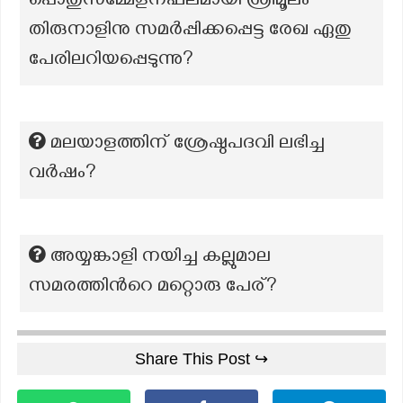
പൊതുസമ്മേളനഫലമായി ശ്രീമൂലം
തിരുനാളിനു സമർപ്പിക്കപ്പെട്ട രേഖ ഏതു
പേരിലറിയപ്പെടുന്നു?
മലയാളത്തിന് ശ്രേഷ്ഠപദവി ലഭിച്ച
വര്‍ഷം?
അയ്യങ്കാളി നയിച്ച കല്ലുമാല
സമരത്തിന്‍റെ മറ്റൊരു പേര്?
Share This Post ↪