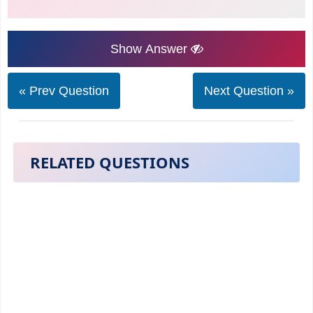
Show Answer
« Prev Question
Next Question »
RELATED QUESTIONS