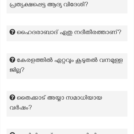
പ്രത്യക്ഷപ്പെട്ട ആദ്യ വിദേശി?
ഹൈദരാബാദ് ഏതു നദീതീരത്താണ്?
കേരളത്തിൽ ഏറ്റവും കൂടുതൽ വനമുള്ള
ജില്ല?
തൈക്കാട് അയ്യാ സമാധിയായ
വർഷം?