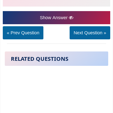
Show Answer
« Prev Question
Next Question »
RELATED QUESTIONS