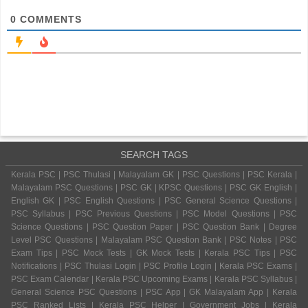
0
COMMENTS
SEARCH TAGS
Kerala PSC | PSC Thulasi | Malayalam GK | PSC Questions | PSC Kerala |
Malayalam PSC Questions | PSC GK | KPSC Questions | PSC GK English |
English GK | PSC English Questions | PSC General Science Questions |
PSC Syllabus | PSC Previous Questions | PSC Model Questions | PSC
Science Questions | PSC Question Paper | PSC Question Bank | Degree
Level PSC Questions | Malayalam PSC Question Bank | PSC Notes | PSC
Exam Tips | PSC Mock Tests | GK Mock Tests | Kerala PSC Tips | PSC
Notifications | PSC Thulasi Login | PSC Profile Login | Kerala PSC Exams |
PSC Exam Calendar | Kerala PSC Upcoming Exams | Kerala PSC Syllabus |
General Science PSC Questions | PSC App | GK Malayalam App | Kerala
PSC Ranked Lists | Kerala PSC Helper | Government Jobs | Kerala