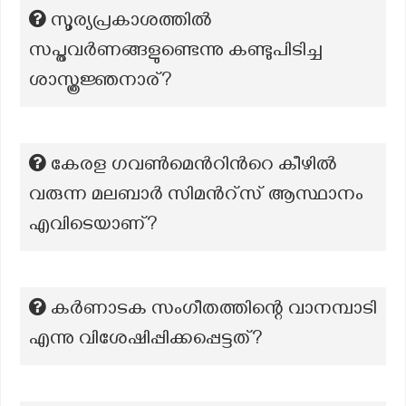
സൂര്യപ്രകാശത്തില്‍
സപ്തവര്‍ണങ്ങളുണ്ടെന്നു കണ്ടുപിടിച്ച
ശാസ്ത്രജ്ഞനാര്?
കേരള ഗവൺമെൻറിൻറെ കീഴിൽ
വരുന്ന മലബാർ സിമൻറ്സ് ആസ്ഥാനം
എവിടെയാണ്?
കർണാടക സംഗീതത്തിന്റെ വാനമ്പാടി
എന്നു വിശേഷിപ്പിക്കപ്പെട്ടത്?