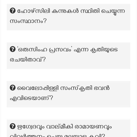
ഹോഴ്സിലി കുന്നുകൾ സ്ഥിതി ചെയ്യുന്ന
സംസ്ഥാനം?
‘ഒരുസിംഹ പ്രസവം’ എന്ന കൃതിയുടെ
രചയിതാവ്?
വൈലോപ്പിള്ളി സംസ്‌കൃതി ഭവൻ
എവിടെയാണ്?
ഋഗ്വേദവും വാല്മീകി രാമായണവും