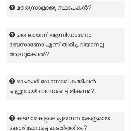
മൗര്യസാമ്രാജ്യ സ്ഥാപകന്‍?
ഒരു ലായനി ആസിഡാണോ
ബേസാണോ എന്ന് തിരിച്ചറിയാനല്ല
അളവുകോൽ?
ഓംകാർ ഗ്വോസാമി കമ്മീഷൻ
എന്തുമായി ബന്ധപ്പെട്ടിരിക്കുന്നു?
കടലാമകളുടെ പ്രജനന കേന്ദ്രമായ
കോഴിക്കോട്ടെ കടൽത്തീരം?