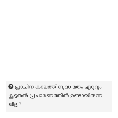
പ്രാചീന കാലത്ത് ബുദ്ധ മതം ഏറ്റവും
കൂടുതൽ പ്രചാരണത്തിൽ ഉണ്ടായിരുന്ന
ജില്ല?