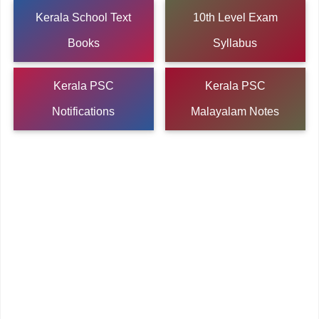
Kerala School Text
10th Level Exam
Books
Syllabus
Kerala PSC
Kerala PSC
Notifications
Malayalam Notes