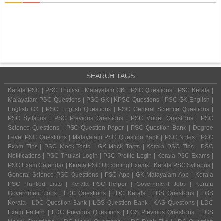
SEARCH TAGS
Kerala PSC | PSC Thulasi | Malayalam GK | PSC Questions | PSC Kerala |
Malayalam PSC Questions | PSC GK | KPSC Questions | PSC GK English |
English GK | PSC English Questions | PSC General Science Questions |
PSC Syllabus | PSC Previous Questions | PSC Model Questions | PSC
Science Questions | PSC Question Paper | PSC Question Bank | Degree
Level PSC Questions | Malayalam PSC Question Bank | PSC Notes | PSC
Exam Tips | PSC Mock Tests | GK Mock Tests | Kerala PSC Tips | PSC
Notifications | PSC Thulasi Login | PSC Profile Login | Kerala PSC Exams |
PSC Exam Calendar | Kerala PSC Upcoming Exams | Kerala PSC Syllabus |
General Science PSC Questions | PSC App | GK Malayalam App | Kerala
PSC Ranked Lists | Kerala PSC Helper | Government Jobs | Kerala
Government Jobs | LDC Questions | LDC Kerala | LGS Questions | LGS
Kerala | LDC Question Bank | LGS Question Bank | KAS Questions | LDC
Exam Pattern | LDC Previous Questions | LGS Previous Questions | LGS