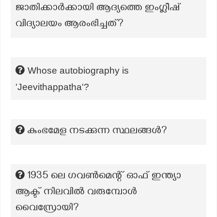
ജാതിക്കാർക്കായി ആദ്യത്തെ ഇംഗ്ലീഷ്
വിദ്യാലയം ആരംഭിച്ചത്?
Whose autobiography is
'Jeevithappatha'?
കുംഭമേള നടക്കുന്ന സ്ഥലങ്ങൾ?
1935 ലെ ഗവൺമെന്റ് ഓഫ് ഇന്ത്യാ
ആക്ട് നിലവിൽ വരുമ്പോൾ
വൈസ്രോയി?