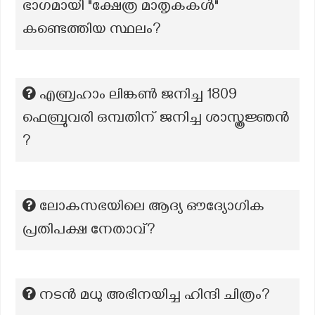
ഭാഗമായി "ക്ഷേത്ര മാതൃകകൾ"
കണ്ടെത്തിയ സ്ഥലം?
എബ്രഹാം ലിങ്കൺ ജനിച്ച 1809
ഫെബ്രുവരി ഒമ്പതിന് ജനിച്ച ശാസ്ത്രജ്ഞൻ
?
ലോകസഭയിലെ ആദ്യ ഔദ്യോഗിക
പ്രതിപക്ഷ നേതാവ്?
നടൻ മധു അഭിനയിച്ച ഹിന്ദി ചിത്രം?