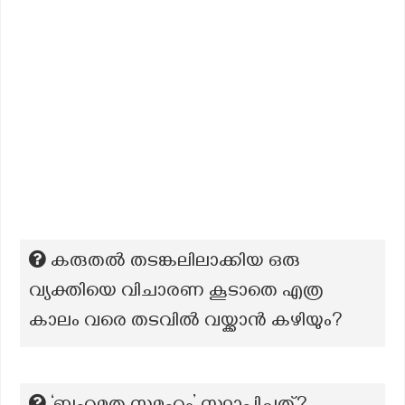
കരുതൽ തടങ്കലിലാക്കിയ ഒരു
വ്യക്തിയെ വിചാരണ കൂടാതെ എത്ര
കാലം വരെ തടവിൽ വയ്ക്കാൻ കഴിയും?