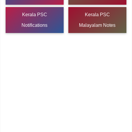
Kerala PSC
Kerala PSC
Notifications
Malayalam Notes