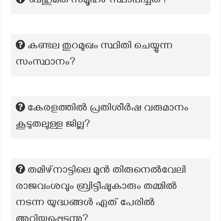
‘ബഹുമത സമൂഹം’ സ്ഥാപിച്ചത്?
കണ്ടല തുറമുഖം സ്ഥിതി ചെയ്യുന്ന
സംസ്ഥാനം?
കേരളത്തിൽ പ്രതിശീർഷ വരുമാനം
കൂടുതലുള്ള ജില്ല?
തമിഴ്നാട്ടിലെ മുൻ തിരുനെൽവേലി
രാജവംശവും ബ്രിട്ടീഷുകാരും തമ്മിൽ
നടന്ന യുദ്ധങ്ങൾ ഏത് പേരിൽ
അറിയപ്പെടുന്നു?