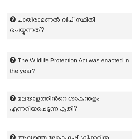
പാതിരാമണല്‍ ദ്വീപ് സ്ഥിതി
ചെയ്യുന്നത്?
The Wildlife Protection Act was enacted in
the year?
മലയാളത്തിന്‍റെ ശാകുന്തളം
എന്നറിയപ്പെടുന്ന കൃതി?
ആദ്യത്തെ ലോകകപ്പ് ക്രിക്കറ്റിനു