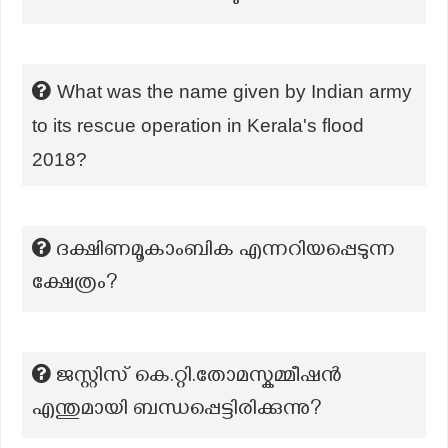
What was the name given by Indian army
to its rescue operation in Kerala's flood
2018?
ദക്ഷിണമൂകാംബിക എന്നറിയപ്പെടുന്ന
ക്ഷേത്രം?
ജസ്റ്റിസ് കെ.റ്റി.തോമസ്കമ്മീഷൻ
എന്തുമായി ബന്ധപ്പെട്ടിരിക്കുന്നു?