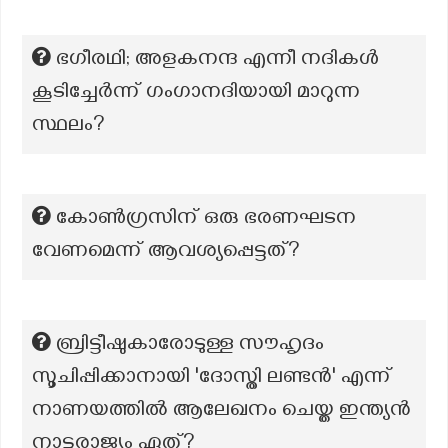
ഭഗീരഥി; അളകനന്ദ എന്നീ നദികൾ
കൂടിച്ചേർന്ന് ഗംഗാനദിയായി മാറുന്ന
സ്ഥലം?
കോൺഗ്രസിന് ഒരു ഭരണഘടന
വേണമെന്ന് ആവശ്യപ്പെട്ടത്?
ബ്രിട്ടീഷുകാരോടുള്ള സൗഹൃദം
സൂചിപ്പിക്കാനായി 'ദോസ്തി ലണ്ടൻ' എന്ന്
നാണയത്തിൽ ആലേഖനം ചെയ്ത ഇന്ത്യൻ
നാട്ടുരാജ്യം ഏത്?