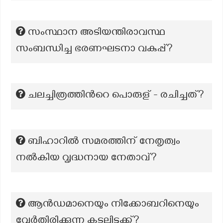
സംസ്ഥാന അടിയന്തിരാവസ്ഥ
സംബന്ധിച്ച ഭരണഘടനാ വകുപ്പ്?
ചലച്ചിത്രത്തിന്‍റെ പൊരുള് - രചിച്ചത്?
ബിഹാറിൽ സമരത്തിന് നേതൃത്വം
നൽകിയ വൃദ്ധനായ നേതാവ്?
ആൻഡമാനെയും നിക്കോബറിനെയും
വേർതിരിക്കുന്ന കടലിടുക്ക്?