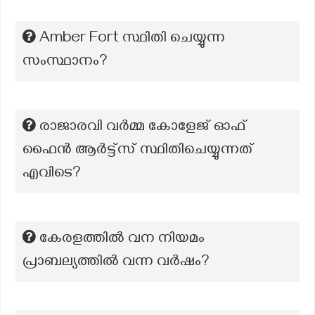
Amber Fort സ്ഥിതി ചെയ്യുന്ന
സംസ്ഥാനം?
രാജാരവി വർമ്മ കോളേജ് ഓഫ്
ഫൈൻ ആർട്ട്സ് സ്ഥിതിചെയ്യുന്നത്
എവിടെ?
കേരളത്തിൽ വന നിയമം
പ്രാബല്യത്തിൽ വന്ന വർഷം?