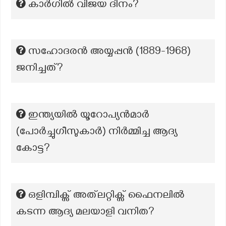
കാർഗിൽ വിജയ ദിനം?
സഹോദരൻ അയ്യപ്പൻ (1889-1968)
ജനിച്ചത്?
ഇന്ത്യയിൽ യൂറോപ്യൻമാർ
(പോർച്ചുഗീസുകാർ) നിർമ്മിച്ച ആദ്യ
കോട്ട?
ഒളിമ്പിക്സ് അത്‌ലറ്റിക്സ് ഫൈനലിൽ
കടന്ന ആദ്യ മലയാളി വനിത?