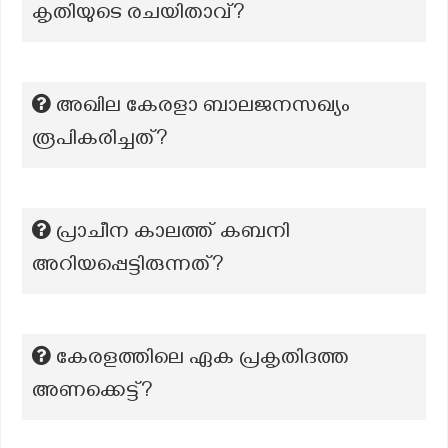
കൃതിയുടെ രചയിതാവ്?
അഖില കേരളാ ബാലജനസഖ്യം
രൂപികരിച്ചത്?
പ്രാചീന കാലത്ത് കബനി
അറിയപ്പെട്ടിരുന്നത്?
കേരളത്തിലെ ഏക പ്രകൃതിദത്ത
അണക്കെട്ട്?