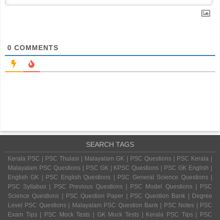
0
COMMENTS
SEARCH TAGS
Kerala PSC | PSC Thulasi | Malayalam GK | PSC Questions | PSC Kerala |
Malayalam PSC Questions | PSC GK | KPSC Questions | PSC GK English |
English GK | PSC English Questions | PSC General Science Questions |
PSC Syllabus | PSC Previous Questions | PSC Model Questions | PSC
Science Questions | PSC Question Paper | PSC Question Bank | Degree
Level PSC Questions | Malayalam PSC Question Bank | PSC Notes | PSC
Exam Tips | PSC Mock Tests | GK Mock Tests | Kerala PSC Tips | PSC