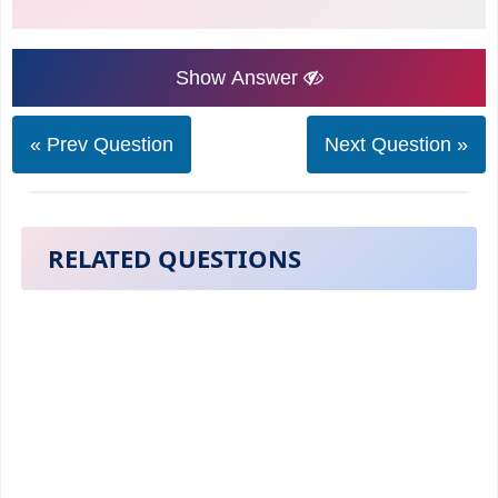
Show Answer
« Prev Question
Next Question »
RELATED QUESTIONS