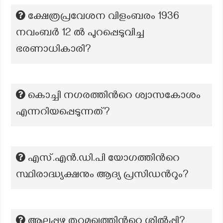
ക്ഷേത്രപ്രവേശന വിളംബരം 1936
നവംബർ 12 ൽ പുറപ്പെടുവിച്ച
ഭരണാധികാരി?
കൊച്ചി നഗരത്തിന്‍റെ ശ്വാസകോശം
എന്നറിയപ്പെടുന്നത്?
എസ്.എന്‍.ഡി.പി യോഗത്തിന്‍റെ
സ്ഥിരാദ്ധ്യക്ഷനും ആദ്യ പ്രസിഡന്‍റും?
ആലപ്പുഴ തുറമുഖത്തിന്‍റെ ശില്‍പ്പി?