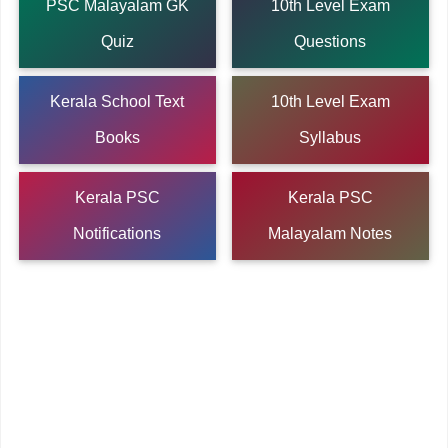
PSC Malayalam GK
10th Level Exam
Quiz
Questions
Kerala School Text
10th Level Exam
Books
Syllabus
Kerala PSC
Kerala PSC
Notifications
Malayalam Notes