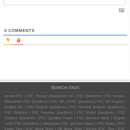
0
COMMENTS
SEARCH TAGS
Kerala PSC | PSC Thulasi | Malayalam GK | PSC Questions | PSC Kerala |
Malayalam PSC Questions | PSC GK | KPSC Questions | PSC GK English |
English GK | PSC English Questions | PSC General Science Questions |
PSC Syllabus | PSC Previous Questions | PSC Model Questions | PSC
Science Questions | PSC Question Paper | PSC Question Bank | Degree
Level PSC Questions | Malayalam PSC Question Bank | PSC Notes | PSC
Exam Tips | PSC Mock Tests | GK Mock Tests | Kerala PSC Tips | PSC