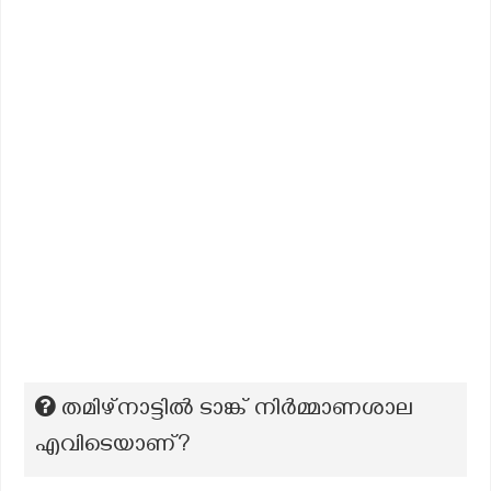
തമിഴ്നാട്ടിൽ ടാങ്ക് നിർമ്മാണശാല
എവിടെയാണ്?