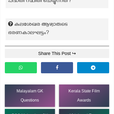
പദ്ധതി സ്ഥിതി ചെയ്യുന്നത്?
കുലശേഖര ആഴ്വാരുടെ
ഭരണകാലഘട്ടം?
Share This Post ↪
Malayalam GK
Kerala State Film
Questions
Awards