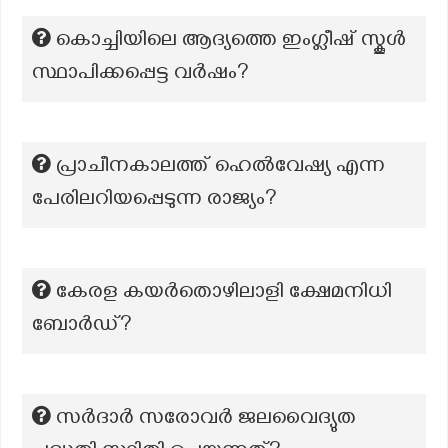
കൊച്ചിയിലെ ആദ്യത്തെ ഇംഗ്ലീഷ് സ്കൂൾ
സ്ഥാപിക്കപ്പെട്ട വർഷം?
പ്രാചീനകാലത്ത് ഹെൽവേഷ്യ എന്ന
പേരിലറിയപ്പെടുന്ന രാജ്യം?
കേരള കയർതൊഴിലാളി ക്ഷേമനിധി
ബോർഡ്?
സർദാർ സരോവർ ജലവൈദ്യുത