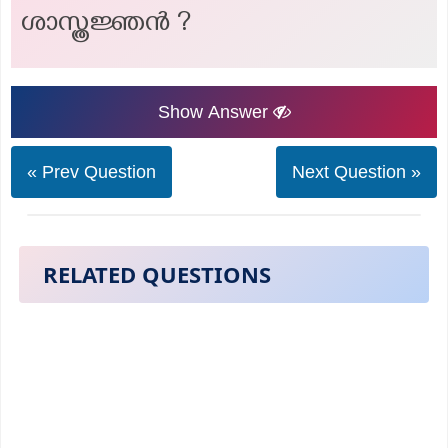
ശാസ്ത്രജ്ഞൻ ?
Show Answer
« Prev Question
Next Question »
RELATED QUESTIONS