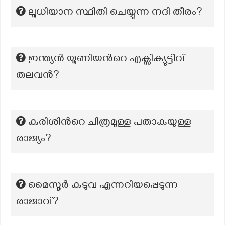
ലൂധിയാന സ്ഥിതി ചെയ്യുന്ന നദി തീരം?
ഇന്ത്യൻ യൂണിയൻറെ എക്സിക്യുട്ടീവ്
തലവൻ?
കുരിശിൻറെ ചിത്രമുള്ള പതാകയുള്ള
രാജ്യം?
മൈസൂർ കടുവ എന്നറിയപ്പെടുന്ന
രാജാവ്?