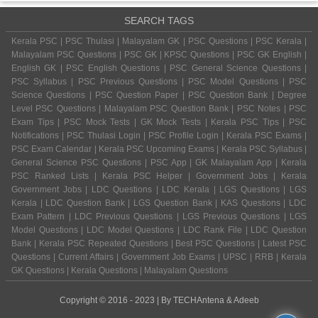
SEARCH TAGS
Kerala PSC | PSC Thulasi | Malayalam GK | PSC Questions | PSC Kerala |
Malayalam PSC Questions | PSC GK | KPSC Questions | PSC GK English |
English GK | PSC English Questions | PSC General Science Questions |
PSC Syllabus | PSC Previous Questions | PSC Model Questions | PSC
Science Questions | PSC Question Paper | PSC Question Bank | Degree
Level PSC Questions | Malayalam PSC Question Bank | PSC Notes | PSC
Exam Tips | PSC Mock Tests | GK Mock Tests | Kerala PSC Tips | PSC
Notifications | PSC Thulasi Login | PSC Profile Login | Kerala PSC Exams |
PSC Exam Calendar | Kerala PSC Upcoming Exams | Kerala PSC Syllabus |
General Science PSC Questions | PSC App | GK Malayalam App | Kerala
PSC Ranked Lists | Kerala PSC Helper | Government Jobs | Kerala
Government Jobs | LDC Questions | LDC Kerala | LGS Questions | LGS
Kerala | LDC Question Bank | LGS Question Bank | KAS Questions | LDC
Exam Pattern | LDC Previous Questions | LGS Previous Questions | LGS
Model Questions | LDC Model Questions | LDC Rank File | LDC Question
Bank | Kerala PSC Repeated Questions | Best PSC Questions | Latest PSC
Questions | Current Affairs | Government Job Exams | UPSC | RRB | Kerala
GK Questions | Kerala Questions | Malayalam Questions
Copyright © 2016 - 2023 | By
TECHAntena
&
Adeeb