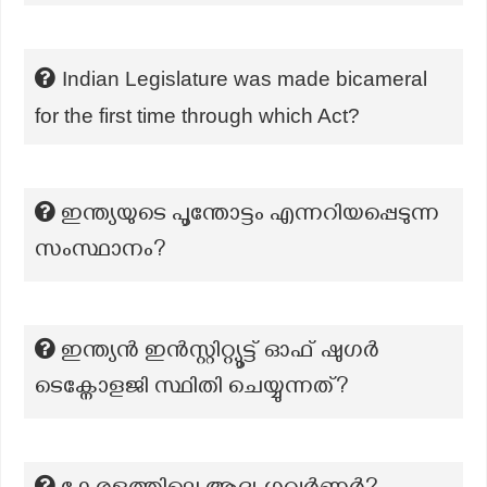
Indian Legislature was made bicameral
for the first time through which Act?
ഇന്ത്യയുടെ പൂന്തോട്ടം എന്നറിയപ്പെടുന്ന
സംസ്ഥാനം?
ഇന്ത്യൻ ഇൻസ്റ്റിറ്റ്യൂട്ട് ഓഫ് ഷുഗർ
ടെക്നോളജി സ്ഥിതി ചെയ്യുന്നത്?