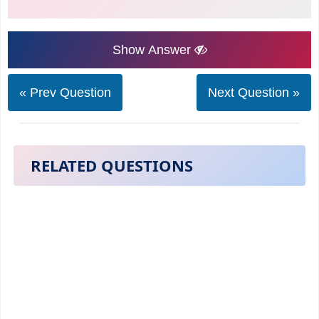
Show Answer
« Prev Question
Next Question »
RELATED QUESTIONS