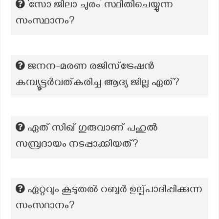
‘സോ ജിലാ ചുരം’ സ്ഥിതിചെയ്യുന്ന
സംസ്ഥാനം?
ജനന-മരണ രജിസ്ട്രേഷൻ
കമ്പ്യൂട്ടർവത്കരിച്ച ആദ്യ ജില്ല ഏത്?
ഏത് സിഖ് ഗുരുവാണ് പഹുൽ
സമ്പ്രദായം നടപ്പാക്കിയത്?
ഏറ്റവും കൂടുതല്‍ റബ്ബർ ഉല്പ്പാദിപ്പിക്കുന്ന
സംസ്ഥാനം?