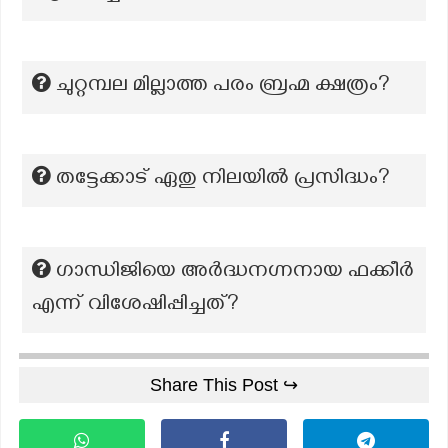
ചുറ്റമ്പല മില്ലാത്ത പരം ബ്രഹ്മ ക്ഷത്രം?
തട്ടേക്കാട് ഏതു നിലയിൽ പ്രസിദ്ധം?
ഗാന്ധിജിയെ അർദ്ധനഗ്നനായ ഫക്കീർ
എന്ന് വിശേഷിപ്പിച്ചത്?
Share This Post ↪