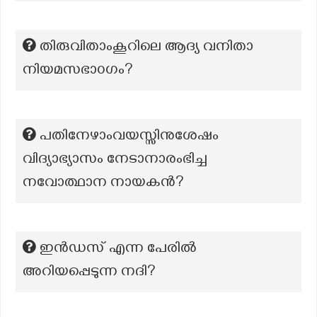
തിരുവിതാംകൂറിലെ ആദ്യ വനിതാ
നിയമസഭാ൦ഗം?
പതിനേഴാംവയസ്സിനുശേഷം
വിദ്യാഭ്യാസം നേടാനാരംഭിച്ച
നവോത്ഥാന നായകൻ?
ഇൻഡസ് എന്ന പേരിൽ
അറിയപ്പെടുന്ന നദി?