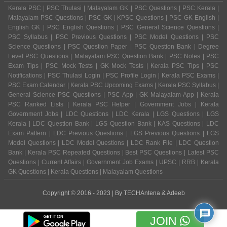
Kerala PSC | PSC Thulasi | Malayalam GK | PSC Questions | PSC Kerala |
Malayalam PSC Questions | PSC GK | KPSC Questions | PSC GK English |
English GK | PSC English Questions | PSC General Science Questions |
PSC Syllabus | PSC Previous Questions | PSC Model Questions | PSC
Science Questions | PSC Question Paper | PSC Question Bank | Degree
Level PSC Questions | Malayalam PSC Question Bank | PSC Notes | PSC
Exam Tips | PSC Mock Tests | GK Mock Tests | Kerala PSC Tips | PSC
Notifications | PSC Thulasi Login | PSC Profile Login | Kerala PSC Exams |
PSC Exam Calendar | Kerala PSC Upcoming Exams | Kerala PSC Syllabus |
General Science PSC Questions | PSC App | GK Malayalam App | Kerala
PSC Ranked Lists | Kerala PSC Helper | Government Jobs | Kerala
Government Jobs | LDC Questions | LDC Kerala | LGS Questions | LGS
Kerala | LDC Question Bank | LGS Question Bank | KAS Questions | LDC
Exam Pattern | LDC Previous Questions | LGS Previous Questions | LGS
Model Questions | LDC Model Questions | LDC Rank File | LDC Question
Bank | Kerala PSC Repeated Questions | Best PSC Questions | Latest PSC
Questions | Current Affairs | Government Job Exams | UPSC | RRB | Kerala
GK Questions | Kerala Questions | Malayalam Questions
Copyright © 2016 - 2023 | By
TECHAntena
&
Adeeb
JOIN