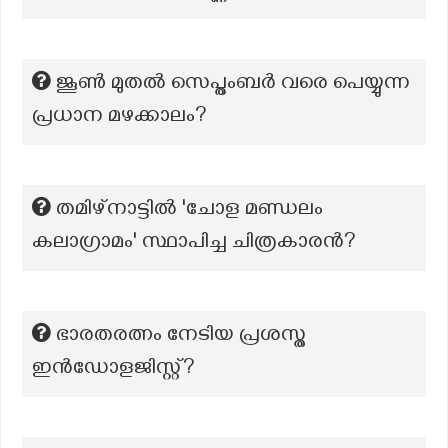
ജൂണ്‍ മുതല്‍ സെപ്തംബര്‍ വരെ പെയ്യുന്ന
പ്രധാന മഴക്കാലം?
തമിഴ്നാട്ടിൽ 'ചോള മണ്ഡലം
കലാഗ്രാമം' സ്ഥാപിച്ച ചിത്രകാരൻ?
ഭാരതരത്നം നേടിയ പ്രശസ്ത
ഇൻഡോളജിസ്റ്റ്?