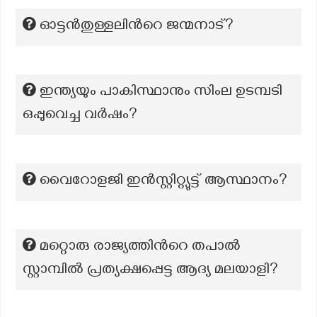
ഓട്ടൻതുള്ളലിന്‍റെ ജന്മനാട്?
ഇന്ത്യയും പാകിസ്ഥാനും സിംല ഉടമ്പടി
ഒപ്പുവെച്ച വർഷം?
വൈറോളജി ഇൻസ്റ്റിറ്റ്യുട്ട് ആസ്ഥാനം?
മറ്റൊരു രാജ്യത്തിന്‍റെ തപാൽ
സ്റ്റാമ്പിൽ പ്രത്യക്ഷപ്പെട്ട ആദ്യ മലയാളി?