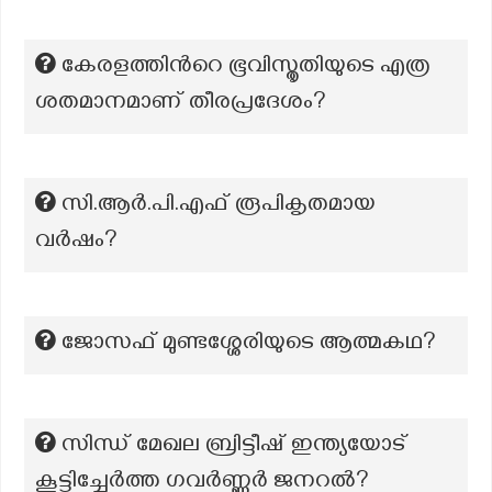
കേരളത്തിന്‍റെ ഭൂവിസ്തൃതിയുടെ എത്ര
ശതമാനമാണ് തീരപ്രദേശം?
സി.ആർ.പി.എഫ് രൂപികൃതമായ
വർഷം?
ജോസഫ് മുണ്ടശ്ശേരിയുടെ ആത്മകഥ?
സിന്ധ് മേഖല ബ്രിട്ടീഷ് ഇന്ത്യയോട്
കൂട്ടിച്ചേർത്ത ഗവർണ്ണർ ജനറൽ?