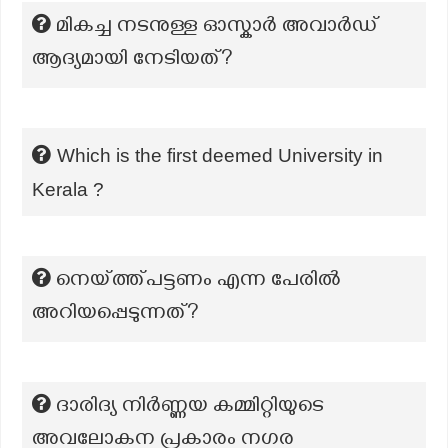
മികച്ച നടനുള്ള ഓസ്കാർ അവാർഡ്
ആദ്യമായി നേടിയത്?
Which is the first deemed University in
Kerala ?
നെയ്ത്ത്പട്ടണം എന്ന പേരിൽ
അറിയപ്പെടുന്നത്?
ദാരിദ്യ നിർണ്ണയ കമ്മിറ്റിയുടെ
അവലോകന പ്രകാരം നഗര