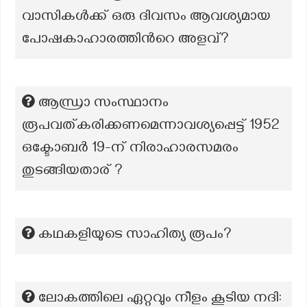
വാസികൾക്ക് ഒരു ദിവസം ആവശ്യമായ
പോഷകാഹാരത്തിന്‍റെ അളവ്?
ആന്ധ്രാ സംസ്ഥാനം
രൂപവത്കരിക്കണമെന്നാവശ്യപ്പെട്ട് 1952
ഒക്ടോബർ 19-ന് നിരാഹാരസമരം
തുടങ്ങിയതാര് ?
കഥകളിയുടെ സാഹിത്യ രൂപം?
ലോകത്തിലെ ഏറ്റവും നീളം കൂടിയ നദി: