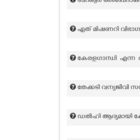
ബി.ആര്‍ അംബേദാകറു
ഏത് മിഷണറി വിഭാഗവുമ
കേരളഗാന്ധി എന്ന 
തേക്കടി വന്യജീവി സ
ഡൽഹി ആദ്യമായി ക