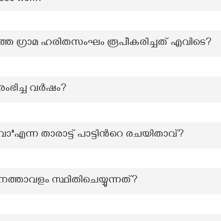
തെ ഗ്രാമ ഹരിതസംഘം രൂപീകരിച്ചത് എവിടെ?
ംഭിച്ച വർഷം?
"എന്ന താരാട്ട് പാട്ടിന്‍റെ രചയിതാവ്?
നത്താവളം സ്ഥിതിചെയ്യുന്നത്?