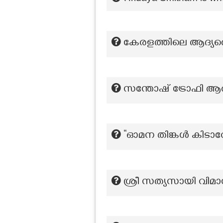
കേരളത്തിലെ ആദ്യത്
സന്തോഷ് ട്രോഫി ആര
“ഓമന തിങ്കൾ കിടാവോ
ശ്രീ സത്യസായി വിമാ