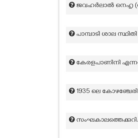
ജവഹർലാൽ നെഹൃ (നവ
പാമ്പാടി ശാല സ്ഥിതി
കേരളപാണിനി എന്നറ
1935 ലെ കോഴഞ്ചേരി
സംഘകാലത്തെക്കുറിച്