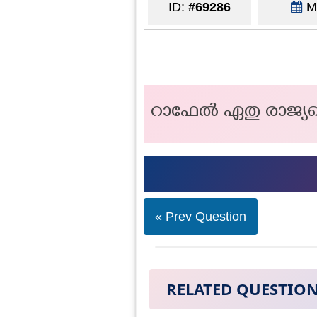
ID:
#69286
Ma
റാഫേൽ ഏതു രാജ്യത്
« Prev Question
RELATED QUESTIO