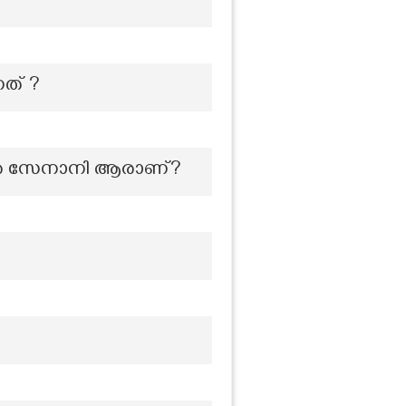
നത് ?
സമര സേനാനി ആരാണ്?