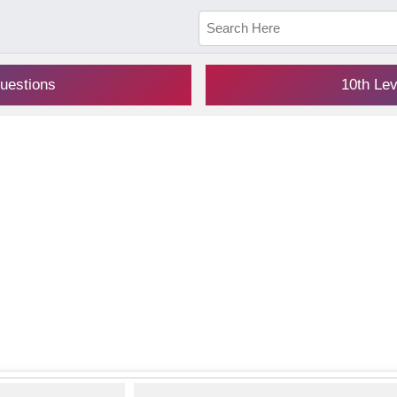
uestions
10th Le