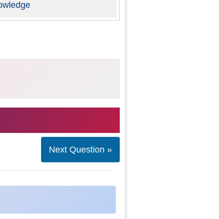
owledge
Next Question »