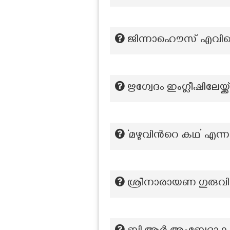
ജിന്നാഹൌസ് എവി
ഋഗ്വേദം ഇംഗ്ലീഷിലേയ്
‘മഴുവിന്‍റെ കഥ’ എന
ശ്രീനാരായണ ഗുരുവിന