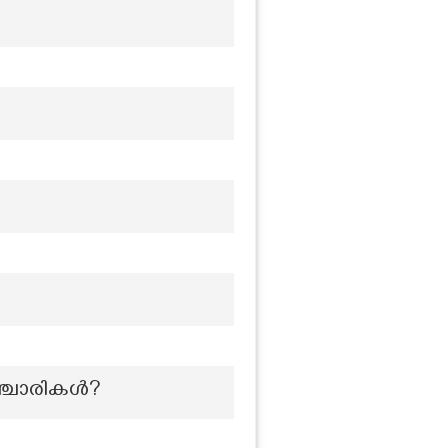
സഞ്ചാരികൾ?