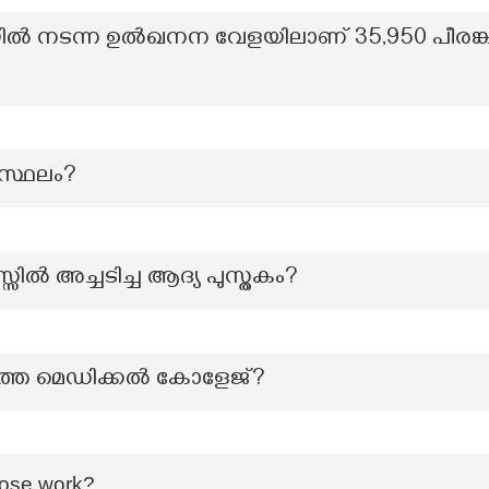
യിൽ നടന്ന ഉൽഖനന വേളയിലാണ് 35,950 പീരങ്
മസ്ഥലം?
ില്‍ അച്ചടിച്ച ആദ്യ പുസ്തകം?
്തെ മെഡിക്കൽ കോളേജ്?
hose work?