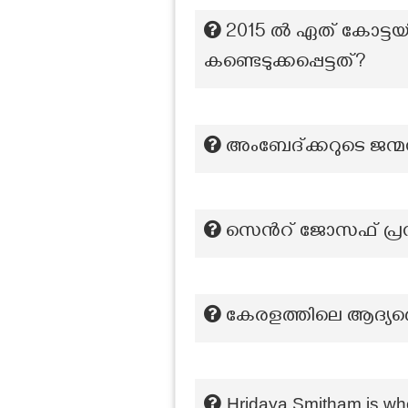
2015 ൽ ഏത് കോട്ട
കണ്ടെടുക്കപ്പെട്ടത്?
അംബേദ്ക്കറുടെ ജന്
സെന്‍റ് ജോസഫ് പ്രസ്സ
കേരളത്തിലെ ആദ്യത
Hridaya Smitham is w