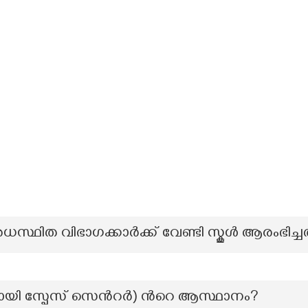
അധസ്ഥിത വിഭാഗക്കാര്‍ക്ക് വേണ്ടി സ്കൂള്‍ ആരംഭ
യി സ്പേസ് സെന്‍റര്‍) ന്‍റെ ആസ്ഥാനം?