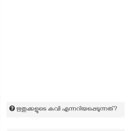
ഋതുക്കളുടെ കവി എന്നറിയപ്പെടുന്നത്?