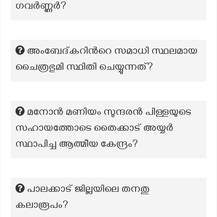
ഗവർണ്ണർ?
അംബേദ്കറിന്‍റെ സമാധി സ്ഥലമായ
ചൈത്രഭുമി സ്ഥിതി ചെയ്യുന്നത്?
മനോൻ മണിയം സുന്ദരൻ പിള്ളയുടെ
സഹായത്തോടെ തൈക്കാട് അയ്യർ
സ്ഥാപിച്ച ആത്മീയ കേന്ദ്രം?
പാലക്കാട് ജില്ലയിലെ തനതു
കലാരൂപം?