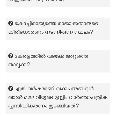
ബഹുമതി ലഭിച്ച വർഷം?
കൊച്ചിരാജ്യത്തെ രാജാക്കന്മാരുടെ
കിരീടധാരണം നടന്നിരുന്ന സ്ഥലം?
കേരളത്തിൽ വടക്കേ അറ്റത്തെ
താലൂക്ക്?
ഏത് വർഷമാണ് വക്കം അബ്ദുൾ
ഖാദർ മൗലവിയുടെ മുസ്ലിം വാർത്താപത്രിക
പ്രസിദ്ധീകരണം തുടങ്ങിയത്?