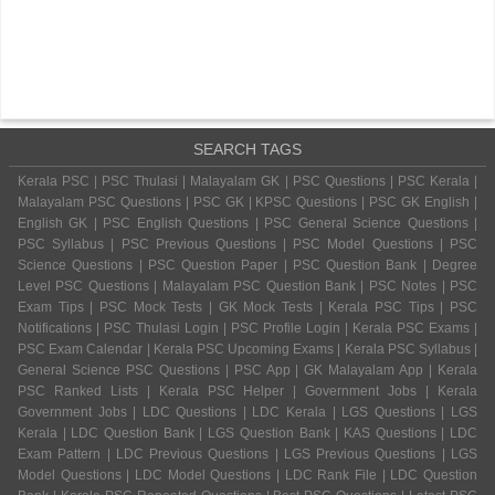
SEARCH TAGS
Kerala PSC | PSC Thulasi | Malayalam GK | PSC Questions | PSC Kerala |
Malayalam PSC Questions | PSC GK | KPSC Questions | PSC GK English |
English GK | PSC English Questions | PSC General Science Questions |
PSC Syllabus | PSC Previous Questions | PSC Model Questions | PSC
Science Questions | PSC Question Paper | PSC Question Bank | Degree
Level PSC Questions | Malayalam PSC Question Bank | PSC Notes | PSC
Exam Tips | PSC Mock Tests | GK Mock Tests | Kerala PSC Tips | PSC
Notifications | PSC Thulasi Login | PSC Profile Login | Kerala PSC Exams |
PSC Exam Calendar | Kerala PSC Upcoming Exams | Kerala PSC Syllabus |
General Science PSC Questions | PSC App | GK Malayalam App | Kerala
PSC Ranked Lists | Kerala PSC Helper | Government Jobs | Kerala
Government Jobs | LDC Questions | LDC Kerala | LGS Questions | LGS
Kerala | LDC Question Bank | LGS Question Bank | KAS Questions | LDC
Exam Pattern | LDC Previous Questions | LGS Previous Questions | LGS
Model Questions | LDC Model Questions | LDC Rank File | LDC Question