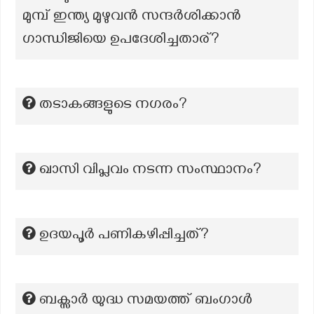
മുമ്പ് ഇന്ത്യ മുഴുവൻ സന്ദർശിക്കാൻ
ഗാന്ധിജിയെ ഉപദേശിച്ചതാര്?
തടാകങ്ങളുടെ നഗരം?
ഖാസി വിപ്ലവം നടന്ന സംസ്ഥാനം?
ഉദയപൂർ പണികഴിപ്പിച്ചത്?
ബക്സാർ യുദ്ധ സമയത്ത് ബംഗാൾ