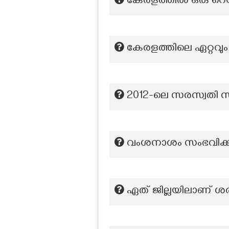
കേരളത്തിൽ ഒരു റെയിൽ
കേരളത്തിലെ ഏറ്റവും
2012-ലെ സരസ്വതി 
വംശനാശം സംഭവിക്കുന
ഏത് ജില്ലയിലാണ് ശര