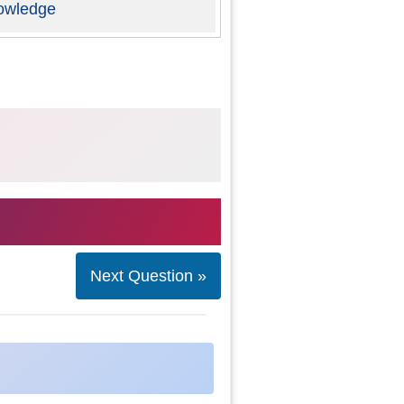
owledge
Next Question »