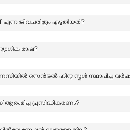
’ എന്ന ജീവചരിത്രം എഴുതിയത്?
ദ്യോഗിക ഭാഷ?
ിയിൽ സെൻട്രൽ ഹിന്ദു സ്കൂൾ സ്ഥാപിച്ച വർഷ
 ആരംഭിച്ച പ്രസിദ്ധീകരണം?