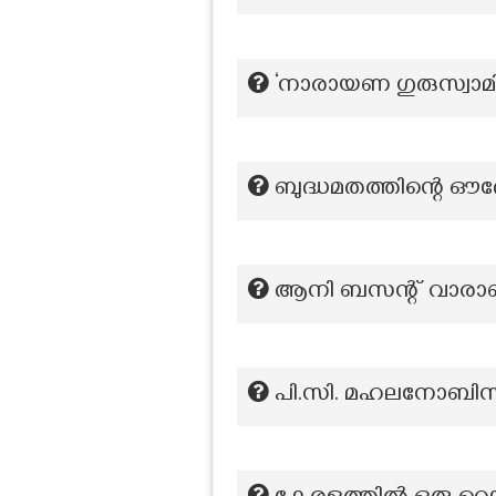
‘നാരായണ ഗുരുസ്വാമി
ബുദ്ധമതത്തിന്റെ ഔ
ആനി ബസന്റ് വാരാണസ
പി.സി. മഹലനോബിസ്