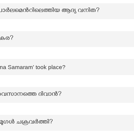
ം പാർലമെൻറിലെത്തിയ ആദ്യ വനിത?
ൻകര?
rana Samaram' took place?
 അവസാനത്തെ ദിവാൻ?
മുഗൾ ചക്രവർത്തി?