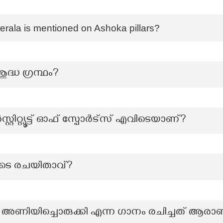
erala is mentioned on Ashoka pillars?
ദ്ധ ഗ്രന്ഥം?
്റിറ്റ്യൂട്ട് ഓഫ് സ്പോർട്സ് എവിടെയാണ്?
ുടെ രചയിതാവ്?
ണിയിച്ചൊരുക്കി എന്ന ഗാനം രചിച്ചത് ആരാ