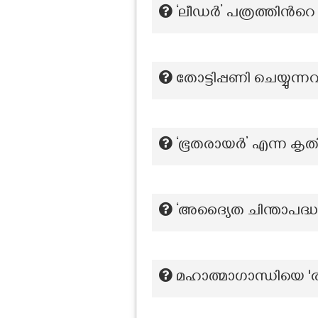
‘ലീഡർ’ പത്രത്തിന്‍റ
തോട്ടിപ്പണി ചെയ്യു
‘ഭൂതരായർ’ എന്ന കൃ
‘അദ്യൈത ചിന്താപദ്ധത
മഹാത്മാഗാന്ധിയെ 'രാഷ