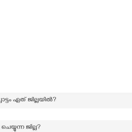
ട്ടം ഏത് ജില്ലയിൽ?
െയ്യുന്ന ജില്ല?