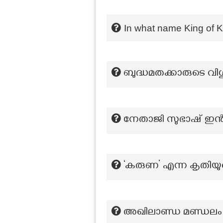
In what name King of K
ബുദ്ധമതക്കാരുടെ വിശു
നേതാജി സുഭാഷ് ഇൻസ്റ
‘കരുണ’ എന്ന കൃതിയ
അഖിലാണ്ഡ മണ്ഡലം അ