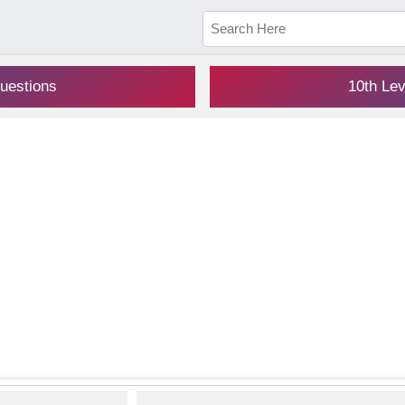
uestions
10th Le