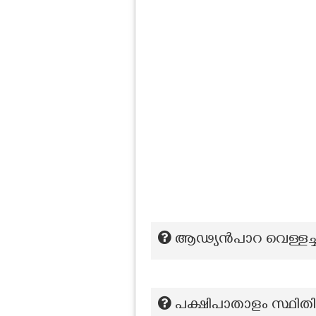
ആഢ്യൻപാറ വെള്ളച്ചാ
പക്ഷിപാതാളം സ്ഥിതി ച