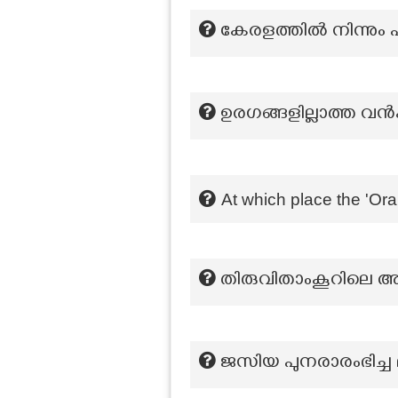
കേരളത്തിൽ നിന്നു
ഉരഗങ്ങളില്ലാത്ത വ
At which place the 'O
തിരുവിതാംകൂറിലെ
ജസിയ പുനരാരംഭിച്ച 