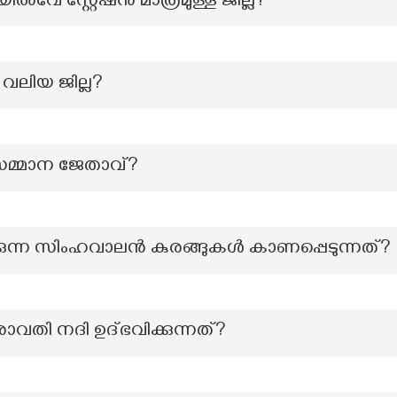
വേ സ്റ്റേഷൻ മാത്രമുള്ള ജില്ല?
 വലിയ ജില്ല?
സമ്മാന ജേതാവ്?
്ന സിംഹവാലന്‍ കുരങ്ങുകള്‍ കാണപ്പെടുന്നത്?
ാവതി നദി ഉദ്ഭവിക്കുന്നത്?