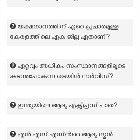
യക്ഷഗാനത്തിന് ഏറെ പ്രചാരമുള്ള
കേരളത്തിലെ ഏക ജില്ല ഏതാണ്?
ഏറ്റവും അധികം സംസ്ഥാനങ്ങളിലൂടെ
കടന്നുപോകുന്ന ട്രെയിൻ സർവീസ്?
ഇന്ത്യയിലെ ആദ്യ എക്സ്പ്രസ് പാത?
എൻ.എസ്.എസ്ന്‍റെ ആദ്യ സ്കൂൾ