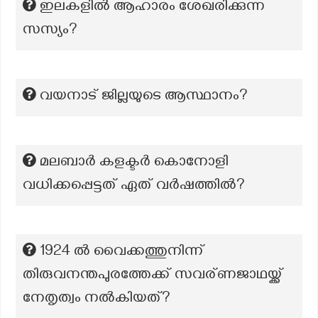
ഇലകളിൽ ആഹാരം ശേഖരിക്കുന്ന
സസ്യം?
വയനാട് ജില്ലയുടെ ആസ്ഥാനം?
മലബാർ കളക്ടർ കൊനോളി
വധിക്കപ്പെട്ടത് ഏത് വർഷത്തിൽ?
1924 ൽ വൈക്കത്തുനിന്ന്
തിരുവനന്തപുരത്തേക്ക് സവര്ണജാഥയ്ക്ക്
നേതൃത്വം നൽകിയത്?