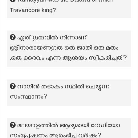
Travancore king?
ഏത് ഗുരുവിൽ നിന്നാണ്
ശ്രീനാരായണഗുരു ഒരു ജാതി,ഒരു മതം
,ഒരു ദൈവം എന്ന ആശയം സ്വീകരിച്ചത്?
നാഗിൻ തടാകം സ്ഥിതി ചെയ്യുന്ന
സംസ്ഥാനം?
മലയാളത്തിൽ ആദ്യമായി റേഡിയോ
സംപ്രേഷണം ആരംഭിച്ച വർഷം?