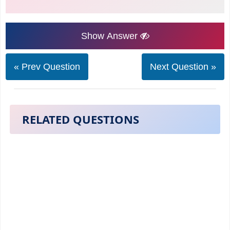
Show Answer
« Prev Question
Next Question »
RELATED QUESTIONS