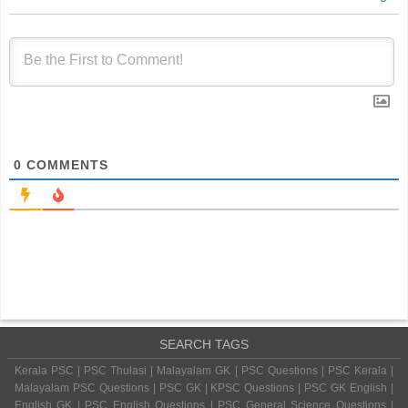
0
COMMENTS
SEARCH TAGS
Kerala PSC | PSC Thulasi | Malayalam GK | PSC Questions | PSC Kerala |
Malayalam PSC Questions | PSC GK | KPSC Questions | PSC GK English |
English GK | PSC English Questions | PSC General Science Questions |