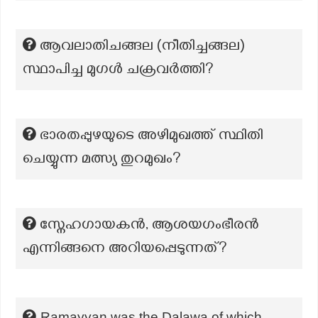
ആവലാതിചങ്ങല (നീതിച്ചങ്ങല)
സ്ഥാപിച്ച മുഗൾ ചക്രവർത്തി?
ഭാരതപ്പുഴയുടെ അഴിമുഖത്ത് സ്ഥിതി
ചെയ്യുന്ന മത്സ്യ തുറമുഖം?
സ്നേഹഗായകന്‍, ആശയഗംഭീരന്‍
എന്നിങ്ങനെ അറിയപ്പെടുന്നത്?
Ramayyan was the Dalawa of which