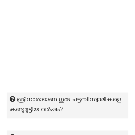
ശ്രീനാരായണ ഗുരു ചട്ടമ്പിസ്വാമികളെ
കണ്ടുമുട്ടിയ വർഷം?