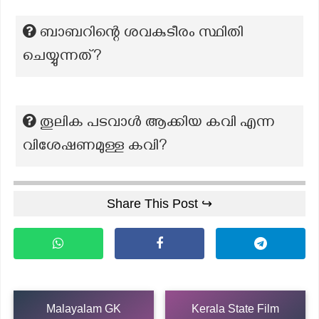
ബാബറിന്റെ ശവകുടീരം സ്ഥിതി
ചെയ്യുന്നത്?
തൂലിക പടവാള്‍ ആക്കിയ കവി എന്ന
വിശേഷണമുള്ള കവി?
Share This Post ↪
Malayalam GK
Kerala State Film