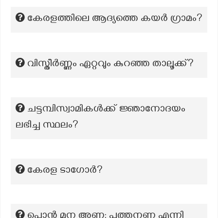
കേരളത്തിലെ ആദ്യത്തെ കയര്‍ ഗ്രാമം?
വിസ്തീർണ്ണം ഏറ്റവും കുറഞ്ഞ താലൂക്ക്?
ചട്ടമ്പിസ്വാമികൾക്ക് ജ്ഞാനോദയം
ലഭിച്ച സ്ഥലം?
കേരള ടാഗോര്‍?
പൊൻ മന അണ; പുത്തനണ എന്നി