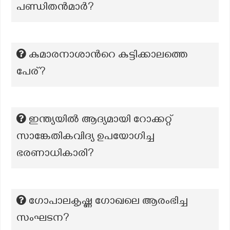
പണ്ഡിതൻമാർ?
കുമാരനാശാന്‍റെ കുട്ടിക്കാലത്തെ
പേര്?
ഇന്ത്യയിൽ ആദ്യമായി റോക്കറ്റ്
സാങ്കേതികവിദ്യ ഉപയോഗിച്ച
ഭരണാധികാരി?
ഗോപാലകൃഷ്ണ ഗോഖലെ ആരംഭിച്ച
സംഘടന?