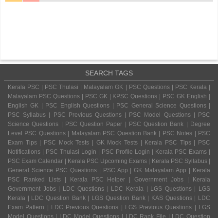
SEARCH TAGS
Kerala PSC | PSC Thulasi | Malayalam GK | PSC Questions | PSC Kerala |
Malayalam PSC Questions | PSC GK | KPSC Questions | PSC GK English |
English GK | PSC English Questions | PSC General Science Questions |
PSC Syllabus | PSC Previous Questions | PSC Model Questions | PSC
Science Questions | PSC Question Paper | PSC Question Bank | Degree
Level PSC Questions | Malayalam PSC Question Bank | PSC Notes | PSC
Exam Tips | PSC Mock Tests | GK Mock Tests | Kerala PSC Tips | PSC
Notifications | PSC Thulasi Login | PSC Profile Login | Kerala PSC Exams |
PSC Exam Calendar | Kerala PSC Upcoming Exams | Kerala PSC Syllabus |
General Science PSC Questions | PSC App | GK Malayalam App | Kerala
PSC Ranked Lists | Kerala PSC Helper | Government Jobs | Kerala
Government Jobs | LDC Questions | LDC Kerala | LGS Questions | LGS
Kerala | LDC Question Bank | LGS Question Bank | KAS Questions | LDC
Exam Pattern | LDC Previous Questions | LGS Previous Questions | LGS
Model Questions | LDC Model Questions | LDC Rank File | LDC Question