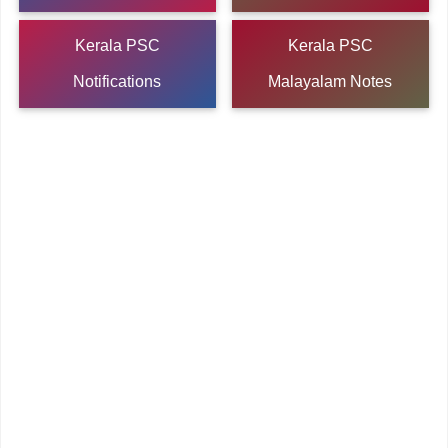
Kerala PSC
Kerala PSC
Notifications
Malayalam Notes