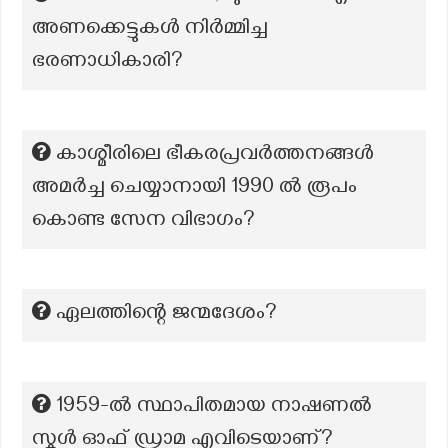
അണക്കെട്ടുകൾ നിർമ്മിച്ച
ഭരണാധികാരി?
കാശ്മീരിലെ ഭീകരപ്രവർത്തനങ്ങൾ
അമർച്ച ചെയ്യാനായി 1990 ൽ രൂപം
കൊണ്ട സേന വിഭാഗം?
ഏലത്തിന്റെ ജന്മദേശം?
1959-ൽ സ്ഥാപിതമായ നാഷണൽ
സ്കൂൾ ഓഫ് ഡ്രാമ എവിടെയാണ്?