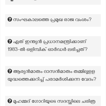
സംഘകാലത്തെ പ്രമുഖ രാജ വംശം?
ഏത് ഇന്ത്യൻ പ്രധാനമന്ത്രിക്കാണ്
1983-ൽ ഒളിമ്പിക് ഓർഡർ ലഭിച്ചത്?
ആര്യൻമാരും ദാസൻമാരും തമ്മിലുളള
യുദ്ധത്തെക്കുറിച്ച് പരാമർശിക്കുന്ന വേദം?
മുഹമ്മദ് ഗോറിയുടെ സദസ്സിലെ ചരിത്ര