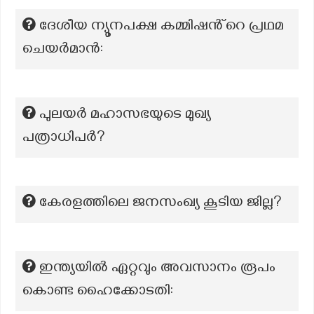
ദേശീയ ന്യൂനപക്ഷ കമ്മിഷൻ്റെ പ്രഥമ
ചെയർമാൻ:
പുലയർ മഹാസഭയുടെ മുഖ്യ
പത്രാധിപർ?
കേരളത്തിലെ ജനസംഖ്യ കൂടിയ ജില്ല?
ഇന്ത്യയിൽ ഏറ്റവും അവസാനം രൂപം
കൊണ്ട ഹൈക്കോടതി: