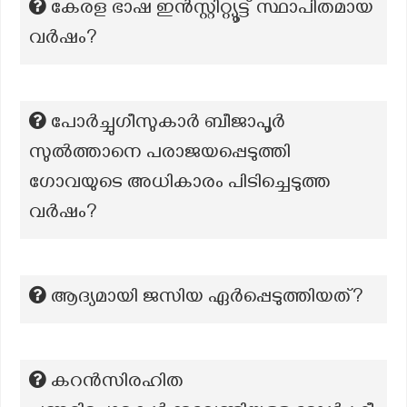
കേരള ഭാഷ ഇൻസ്റ്റിറ്റ്യൂട്ട് സ്ഥാപിതമായ
വർഷം?
പോർച്ചുഗീസുകാർ ബീജാപൂർ
സുൽത്താനെ പരാജയപ്പെടുത്തി
ഗോവയുടെ അധികാരം പിടിച്ചെടുത്ത
വർഷം?
ആദ്യമായി ജസിയ ഏർപ്പെടുത്തിയത്?
കറൻസിരഹിത