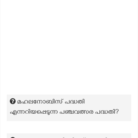
മഹലനോബിസ് പദ്ധതി
എന്നറിയപ്പെടുന്ന പഞ്ചവത്സര പദ്ധതി?