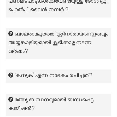
പണമിടപാടുകൾക്കുവേണ്ടിയുള്ള ടോൾ ഫ്രീ
ഹെൽപ് ലൈൻ നമ്പർ ?
ബാലരാമപുരത്ത് ശ്രീനാരായണഗുരുവും
അയ്യങ്കാളിയുമായി കൂടിക്കാഴ്ച നടന്ന
വർഷം?
‘കന്യക’ എന്ന നാടകം രചിച്ചത്?
മത്സ്യ ബന്ധനവുമായി ബന്ധപ്പെട്ട
കമ്മീഷൻ?