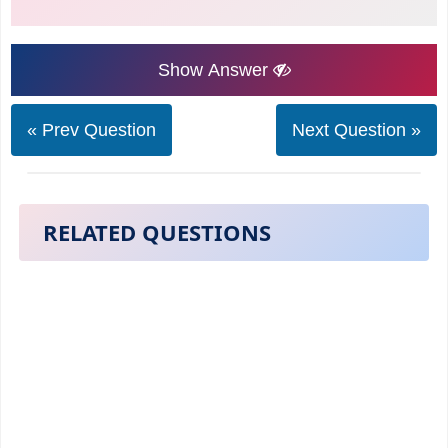
Show Answer
« Prev Question
Next Question »
RELATED QUESTIONS