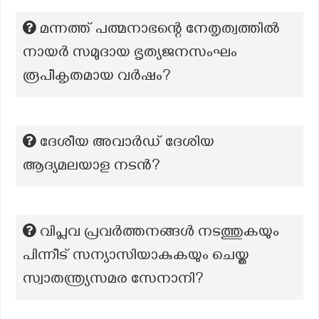
മന്നത്ത് പത്മനാഭന്റെ നേതൃത്വത്തിൽ
നായർ സമുദായ ഭൃത്യജനസംഘം
രൂപീകൃതമായ വർഷം?
ദേശീയ അവാർഡ് ദേശിയ
ആദ്യമലയാള നടൻ?
വിപ്ലവ പ്രവർത്തനങ്ങൾ നടത്തുകയും
പിന്നീട് സന്യാസിയാകുകയും ചെയ്ത
സ്വാതന്ത്ര്യസമര സേനാനി?