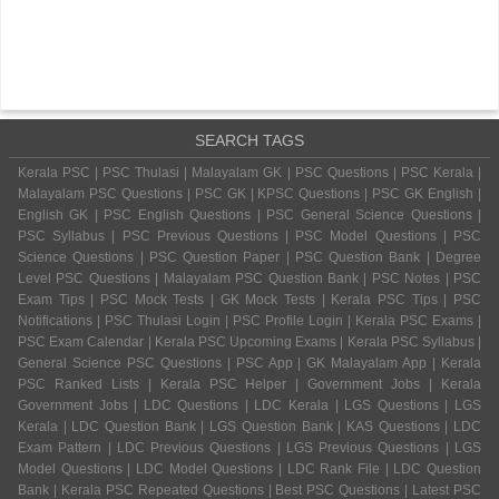
SEARCH TAGS
Kerala PSC | PSC Thulasi | Malayalam GK | PSC Questions | PSC Kerala |
Malayalam PSC Questions | PSC GK | KPSC Questions | PSC GK English |
English GK | PSC English Questions | PSC General Science Questions |
PSC Syllabus | PSC Previous Questions | PSC Model Questions | PSC
Science Questions | PSC Question Paper | PSC Question Bank | Degree
Level PSC Questions | Malayalam PSC Question Bank | PSC Notes | PSC
Exam Tips | PSC Mock Tests | GK Mock Tests | Kerala PSC Tips | PSC
Notifications | PSC Thulasi Login | PSC Profile Login | Kerala PSC Exams |
PSC Exam Calendar | Kerala PSC Upcoming Exams | Kerala PSC Syllabus |
General Science PSC Questions | PSC App | GK Malayalam App | Kerala
PSC Ranked Lists | Kerala PSC Helper | Government Jobs | Kerala
Government Jobs | LDC Questions | LDC Kerala | LGS Questions | LGS
Kerala | LDC Question Bank | LGS Question Bank | KAS Questions | LDC
Exam Pattern | LDC Previous Questions | LGS Previous Questions | LGS
Model Questions | LDC Model Questions | LDC Rank File | LDC Question
Bank | Kerala PSC Repeated Questions | Best PSC Questions | Latest PSC