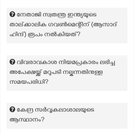
നേതാജി സ്വതന്ത്ര ഇന്ത്യയുടെ
താല്ക്കാലിക ഗവൺമെന്റിന് (ആസാദ്
ഹിന്ദ്) രൂപം നൽകിയത്?
വിവരാവകാശ നിയമപ്രകാരം ലഭിച്ച
അപേക്ഷയ്ക്ക് മറുപടി നല്കുന്നതിനുള്ള
സമയപരിധി?
കേന്ദ്ര സർവ്വകലാശാലയുടെ
ആസ്ഥാനം?