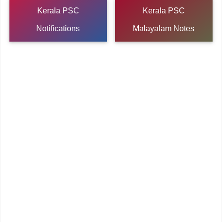
Kerala PSC
Kerala PSC
Notifications
Malayalam Notes