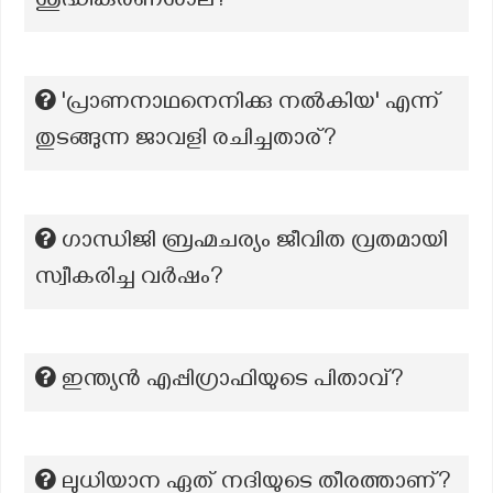
ശുദ്ധീകരണശാല?
'പ്രാണനാഥനെനിക്കു നൽകിയ' എന്ന്
തുടങ്ങുന്ന ജാവളി രചിച്ചതാര്?
ഗാന്ധിജി ബ്രഹ്മചര്യം ജീവിത വ്രതമായി
സ്വീകരിച്ച വർഷം?
ഇന്ത്യന്‍ എപ്പിഗ്രാഫിയുടെ പിതാവ്?
ലുധിയാന ഏത് നദിയുടെ തീരത്താണ്?