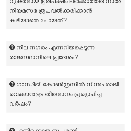
വ്യക്തമായ ഭൂരിപക്ഷം ലഭിക്കാത്തതിനാൽ
നിയമസഭ രൂപവൽക്കരിക്കാൻ
കഴിയാതെ പോയത്?
നീല നഗരം എന്നറിയപ്പെടുന്ന
രാജസ്ഥാനിലെ പ്രദേശം?
ഗാന്ധിജി കോൺഗ്രസിൽ നിന്നും രാജി
വെക്കാനുള്ള തീരുമാനം പ്രഖ്യാപിച്ച
വർഷം?