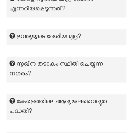
എന്നറിയപ്പെടുന്നത്?
ഇന്ത്യയുടെ ദേശീയ മുദ്ര?
സുഖ്ന തടാകം സ്ഥിതി ചെയ്യുന്ന
നഗരം?
കേരളത്തിലെ ആദ്യ ജലവൈദ്യുത
പദ്ധതി?