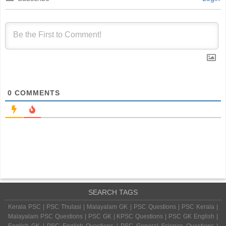
0
COMMENTS
SEARCH TAGS
Kerala PSC | PSC Thulasi | Malayalam GK | PSC Questions | PSC Kerala |
Malayalam PSC Questions | PSC GK | KPSC Questions | PSC GK English |
English GK | PSC English Questions | PSC General Science Questions |