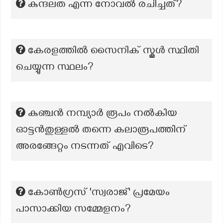
കുന്ദലത എന്ന നോവല്‍ രചിച്ചത്?
കേരളത്തിൽ സൈനിക് സ്കൂൾ സ്ഥിതി
ചെയ്യുന്ന സ്ഥലം?
കുഞ്ചൻ നമ്പ്യാർ രൂപം നൽകിയ
ഓട്ടൻതുള്ളൽ തന്നെ കലാരൂപത്തിന്
അരങ്ങേറ്റം നടന്നത് എവിടെ?
കോൺഗ്രസ് 'സ്വരാജ്' പ്രമേയം
പാസാക്കിയ സമ്മേളനം?