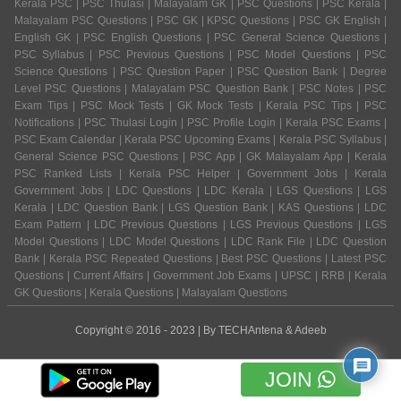
Kerala PSC | PSC Thulasi | Malayalam GK | PSC Questions | PSC Kerala |
Malayalam PSC Questions | PSC GK | KPSC Questions | PSC GK English |
English GK | PSC English Questions | PSC General Science Questions |
PSC Syllabus | PSC Previous Questions | PSC Model Questions | PSC
Science Questions | PSC Question Paper | PSC Question Bank | Degree
Level PSC Questions | Malayalam PSC Question Bank | PSC Notes | PSC
Exam Tips | PSC Mock Tests | GK Mock Tests | Kerala PSC Tips | PSC
Notifications | PSC Thulasi Login | PSC Profile Login | Kerala PSC Exams |
PSC Exam Calendar | Kerala PSC Upcoming Exams | Kerala PSC Syllabus |
General Science PSC Questions | PSC App | GK Malayalam App | Kerala
PSC Ranked Lists | Kerala PSC Helper | Government Jobs | Kerala
Government Jobs | LDC Questions | LDC Kerala | LGS Questions | LGS
Kerala | LDC Question Bank | LGS Question Bank | KAS Questions | LDC
Exam Pattern | LDC Previous Questions | LGS Previous Questions | LGS
Model Questions | LDC Model Questions | LDC Rank File | LDC Question
Bank | Kerala PSC Repeated Questions | Best PSC Questions | Latest PSC
Questions | Current Affairs | Government Job Exams | UPSC | RRB | Kerala
GK Questions | Kerala Questions | Malayalam Questions
Copyright © 2016 - 2023 | By
TECHAntena
&
Adeeb
JOIN