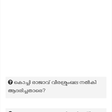
കൊച്ചി രാജാവ് വീരശ്രുംഖല നൽകി
ആദരിച്ചതാരെ?