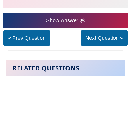
Show Answer
« Prev Question
Next Question »
RELATED QUESTIONS