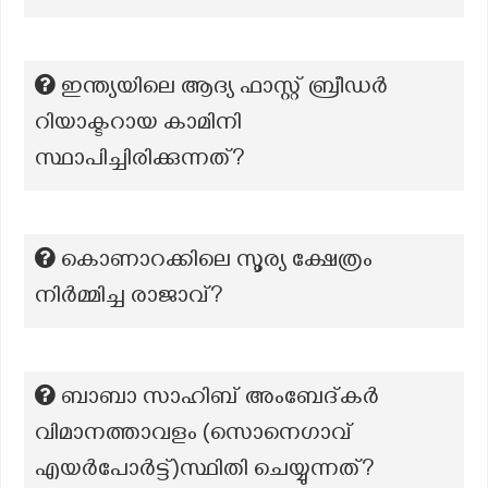
ഇന്ത്യയിലെ ആദ്യ ഫാസ്റ്റ് ബ്രീഡർ
റിയാക്ടറായ കാമിനി
സ്ഥാപിച്ചിരിക്കുന്നത്?
കൊണാറക്കിലെ സൂര്യ ക്ഷേത്രം
നിർമ്മിച്ച രാജാവ്?
ബാബാ സാഹിബ് അംബേദ്കർ
വിമാനത്താവളം (സൊനെഗാവ്
എയർപോർട്ട്)സ്ഥിതി ചെയ്യുന്നത്?