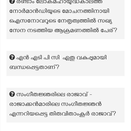
രണ്ടാം ലോകമഹായുദ്ധകാലത്ത്
നോർമാൻഡിയുടെ മോചനത്തിനായി
ഐസനോവറുടെ നേതൃത്വത്തിൽ സഖ്യ
സേന നടത്തിയ ആക്രമണത്തിൽ പേര്?
എൻ എടി പി സി ഏതു വകുപ്പുമായി
ബന്ധപ്പെട്ടതാണ്?
സംഗീതജ്ഞരിലെ രാജാവ് -
രാജാക്കൻമാരിലെ സംഗീതജ്ഞൻ
എന്നറിയപ്പെട്ട തിരുവിതാംകൂർ രാജാവ്?