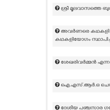
ശ്രീ മൂലവാസത്തെ ബുദ
അവർണരെ കഥകളി അഭ്
കഥകളിയോഗം സ്ഥാപിച
ശേഖരിവർമ്മൻ എന്നറിയ
ഐ.എസ്.ആർ.ഒ ചെയ
ദേശീയ പഞ്ചസാര ഗ