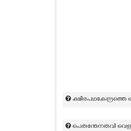
ക്ഷീരപഥകേന്ദ്രത്തെ ഒ
പെരുന്തേനരുവി വെള്ളച