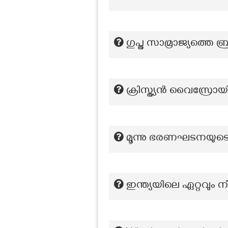
ഗുപ്ത സാമ്രാജ്യത്തെ ബ
ക്രിസ്ത്യൻ വൈസ്രോയി
മൂന്നു ഭരണഘടനയു
ഇന്ത്യയിലെ ഏറ്റവും നീ