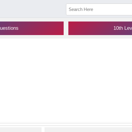
uestions
10th Le