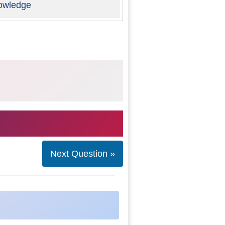
owledge
Next Question »