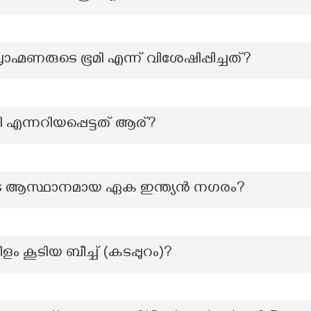
്രാഹ്മണരുടെ ഭൂമി എന്ന് വിശേഷിപ്പിച്ചത്?
 എന്നറിയപ്പെട്ടത് ആര്?
ടെ ആസ്ഥാനമായ ഏക ഇന്ത്യൻ നഗരം?
ളം കൂടിയ ബീച്ച് (കടപ്പുറം)?