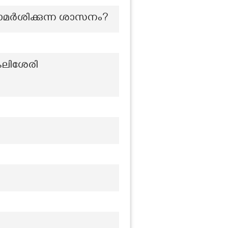
പരാമർശിക്കുന്ന ശാസനം?
കലിശേരി