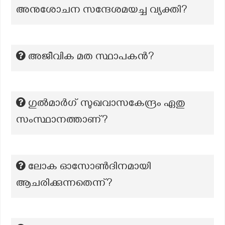
അനുശോചന സന്ദേശമയച്ച വ്യക്തി?
അജീവിക മത സ്ഥാപകൻ?
ഗുൽമാർഗ് സുഖവാസകേന്ദ്രം ഏതു
സംസ്ഥാനത്താണ്?
ലോക ഓസോൺദിനമായി
ആചരിക്കുന്നതെന്ന്?