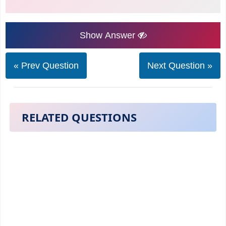
Show Answer
« Prev Question
Next Question »
RELATED QUESTIONS