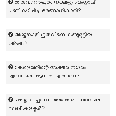
തിരുവനന്തപുരം നക്ഷത്ര ബംഗ്ലാവ്
പണികഴിപ്പിച്ച ഭരണാധികാരി?
അയ്യങ്കാളി ഗുരുവിനെ കണ്ടുമുട്ടിയ
വർഷം?
കേരളത്തിന്റെ അക്ഷര നഗരം
എന്നറിയപ്പെടുന്നത് ഏതാണ്?
പഴശ്ശി വിപ്ലവ സമയത്ത് മലബാറിലെ
സബ് കളക്ടർ?