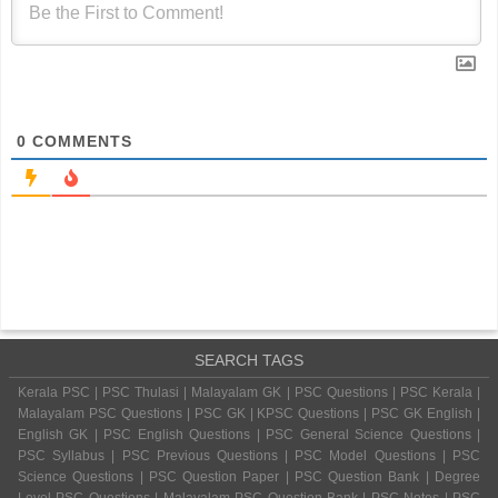
0
COMMENTS
SEARCH TAGS
Kerala PSC | PSC Thulasi | Malayalam GK | PSC Questions | PSC Kerala |
Malayalam PSC Questions | PSC GK | KPSC Questions | PSC GK English |
English GK | PSC English Questions | PSC General Science Questions |
PSC Syllabus | PSC Previous Questions | PSC Model Questions | PSC
Science Questions | PSC Question Paper | PSC Question Bank | Degree
Level PSC Questions | Malayalam PSC Question Bank | PSC Notes | PSC