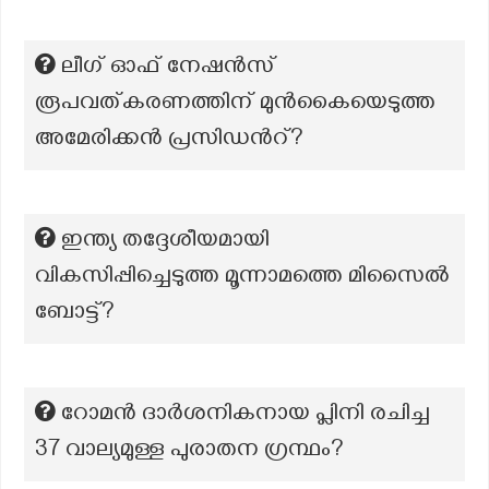
ലീഗ് ഓഫ് നേഷൻസ്
രൂപവത്കരണത്തിന് മുൻകൈയെടുത്ത
അമേരിക്കൻ പ്രസിഡൻറ്?
ഇന്ത്യ തദ്ദേശീയമായി
വികസിപ്പിച്ചെടുത്ത മൂന്നാമത്തെ മിസൈൽ
ബോട്ട്?
റോമൻ ദാർശനികനായ പ്ലിനി രചിച്ച
37 വാല്യമുള്ള പുരാതന ഗ്രന്ഥം?