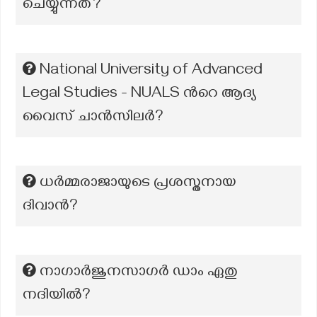
ചെയ്യുന്നത്?
National University of Advanced
Legal Studies - NUALS ന്‍റെ ആദ്യ
വൈസ് ചാൻസിലർ?
ധർമ്മരാജായുടെ പ്രശസ്തനായ
ദിവാൻ?
നാഗാർജുനസാഗർ ഡാം ഏതു
നദിയിൽ?