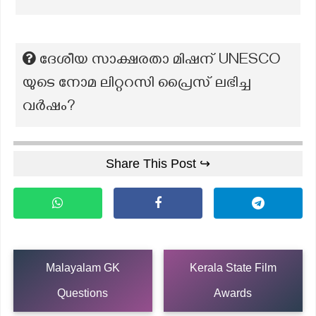
ദേശീയ സാക്ഷരതാ മിഷന് UNESCO
യുടെ നോമ ലിറ്ററസി പ്രൈസ് ലഭിച്ച
വർഷം?
Share This Post ↪
Malayalam GK
Kerala State Film
Questions
Awards